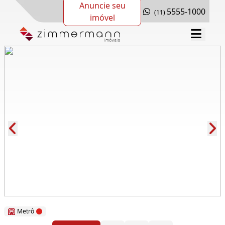
Anuncie seu
5555-1000
(11)
imóvel
Cód.: 32178
Metrô