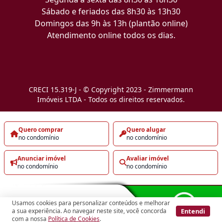
Sábado e feriados das 8h30 às 13h30
Domingos das 9h às 13h (plantão online)
Atendimento online todos os dias.
CRECI 15.319-J - © Copyright 2023 - Zimmermann
Imóveis LTDA - Todos os direitos reservados.
Quero comprar
Quero alugar
no condomínio
no condomínio
Anunciar imóvel
Avaliar imóvel
no condomínio
no condomínio
Usamos cookies para personalizar conteúdos e melhorar
Entendi
a sua experiência. Ao navegar neste site, você concorda
com a nossa
Política de Cookies
.