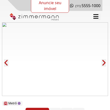
Anuncie seu
5555-1000
(11)
imóvel
Cód.: 117538
Metrô