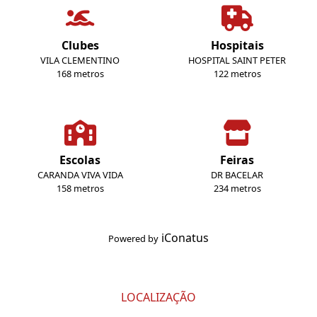
Clubes
Hospitais
VILA CLEMENTINO
HOSPITAL SAINT PETER
168 metros
122 metros
Escolas
Feiras
CARANDA VIVA VIDA
DR BACELAR
158 metros
234 metros
iConatus
Powered by
LOCALIZAÇÃO