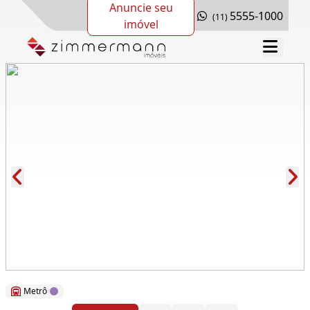
Anuncie seu
5555-1000
(11)
imóvel
Cód.: 117302
Metrô