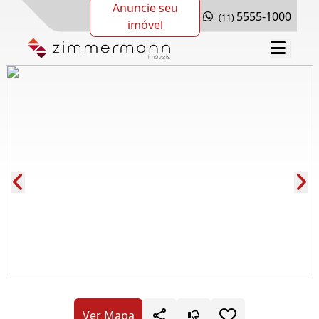
Anuncie seu
5555-1000
(11)
imóvel
Cód.: 88903
Ver Mapa