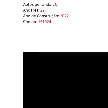
Aptos por andar:
6
Andares:
22
Ano de Construção:
2022
Código:
151924