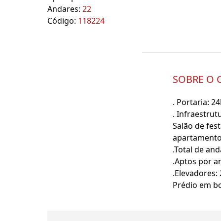
Andares:
22
Código:
118224
SOBRE O
. Portaria: 2
. Infraestrut
Salão de fest
apartamento
.Total de an
.Aptos por a
.Elevadores: 
Prédio em bo