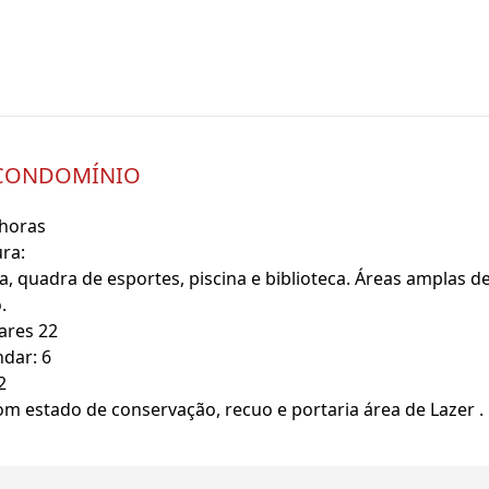
 CONDOMÍNIO
4horas
ura:
a, quadra de esportes, piscina e biblioteca. Áreas amplas d
.
dares 22
ndar: 6
2
m estado de conservação, recuo e portaria área de Lazer .