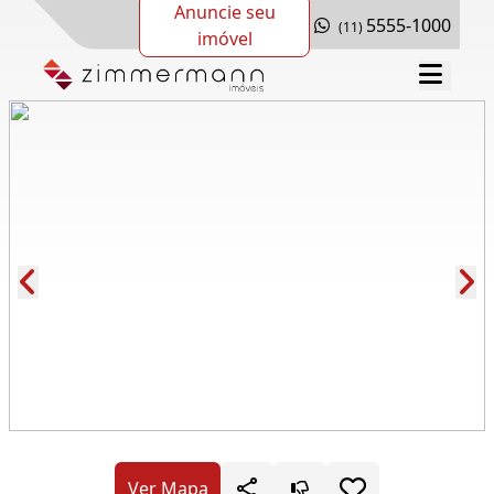
Anuncie seu
5555-1000
(11)
imóvel
Cód.: 118607
Ver Mapa