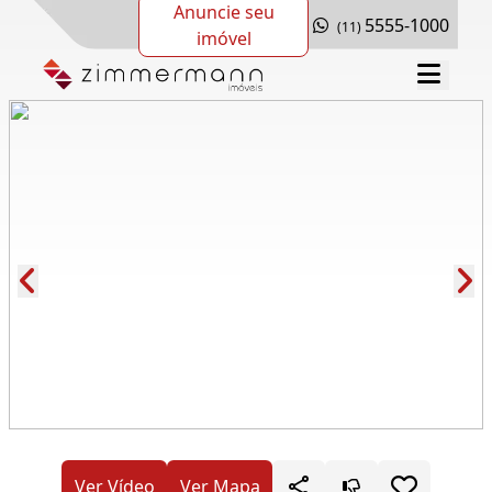
Anuncie seu
5555-1000
(11)
imóvel
Cód.: 83324
Ver Vídeo
Ver Mapa