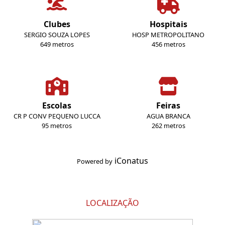
Clubes
Hospitais
SERGIO SOUZA LOPES
HOSP METROPOLITANO
649 metros
456 metros
Escolas
Feiras
CR P CONV PEQUENO LUCCA
AGUA BRANCA
95 metros
262 metros
iConatus
Powered by
LOCALIZAÇÃO