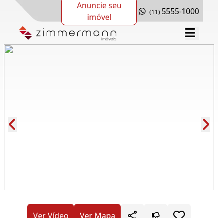
Anuncie seu
5555-1000
(11)
imóvel
Cód.: 62464
Ver Vídeo
Ver Mapa