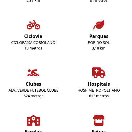
2,31 km
81 metros
Ciclovia
Parques
CICLOFAIXA CORIOLANO
POR DO SOL
13 metros
3,18 km
Clubes
Hospitais
ALVI VERDE FUTEBOL CLUBE
HOSP METROPOLITANO
624 metros
612 metros
Escolas
Feiras