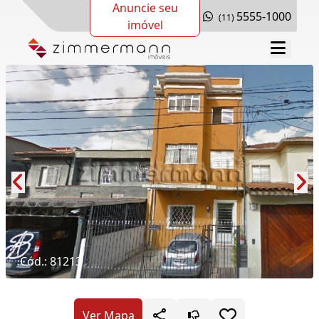
Anuncie seu
5555-1000
(11)
imóvel
Cód.: 81213
Ver Mapa