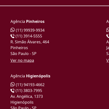
Agência
Pinheiros
A
(11) 99939-9934
(11) 3914-5555
R. Simão Álvares, 464
A
Pinheiros
J
São Paulo - SP
S
Ver no mapa
V
Agência
Higienópolis
(11) 94193-4662
(11) 3803-7995
Av. Angélica, 1373
Higienópolis
São Paulo - SP