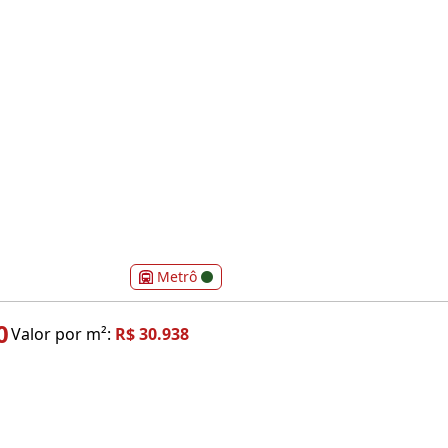
Metrô
0
Valor por m²:
R$ 30.938