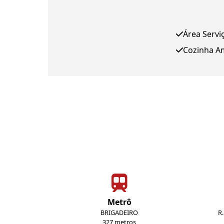
Área Servi
Cozinha A
Metrô
BRIGADEIRO
R
327 metros