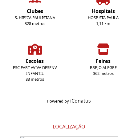
Clubes
Hospitais
S. HIPICA PAULISTANA
HOSP STA PAULA
328 metros
1,11 km
Escolas
Feiras
ESC PART AVIVA DESENV
BREJO ALEGRE
INFANTIL
362 metros
83 metros
iConatus
Powered by
LOCALIZAÇÃO