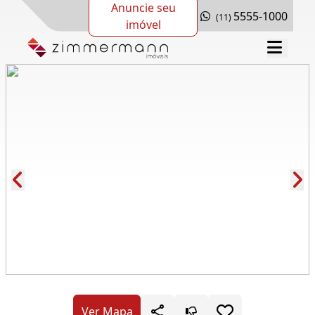
Anuncie seu
5555-1000
(11)
imóvel
Cód.: 169543
Ver Mapa