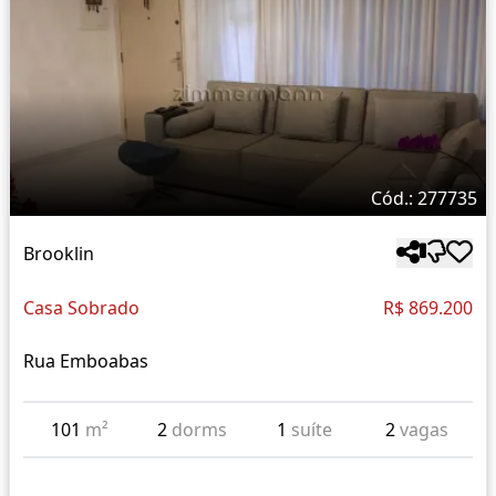
Cód.: 277735
Brooklin
Casa Sobrado
R$ 869.200
Rua Emboabas
101
m²
2
dorms
1
suíte
2
vagas