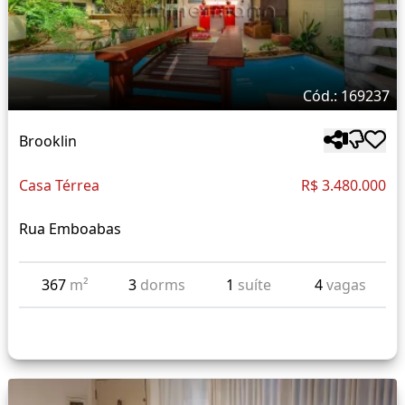
Cód.: 169237
Brooklin
Casa Térrea
R$ 3.480.000
Rua Emboabas
367
m²
3
dorms
1
suíte
4
vagas