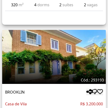
320
m²
4
dorms
2
suítes
2
vagas
Cód.: 293193
BROOKLIN
Casa de Vila
R$ 3.200.000