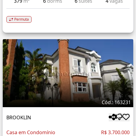
379
m²
6
dorms
6
suítes
4
vagas
Permuta
Cód.: 163231
BROOKLIN
Casa em Condomínio
R$ 3.700.000