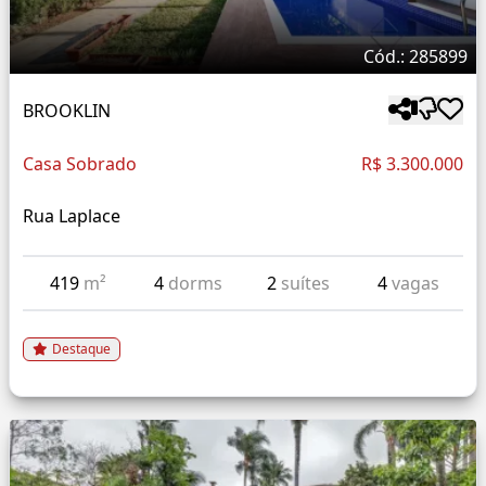
Cód.: 285899
BROOKLIN
Casa Sobrado
R$ 3.300.000
Rua Laplace
419
m²
4
dorms
2
suítes
4
vagas
Destaque