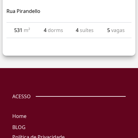
Rua Pirandello
531
m²
4
dorms
4
suítes
5
vagas
ACESSO
Home
BLOG
Política de Privacidade