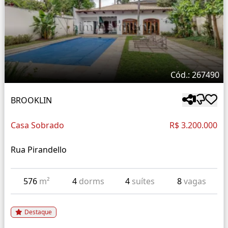
Cód.: 267490
BROOKLIN
Casa Sobrado
R$ 3.200.000
Rua Pirandello
576
m²
4
dorms
4
suítes
8
vagas
Destaque