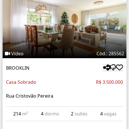
Vídeo
Cód.: 285562
BROOKLIN
Casa Sobrado
R$ 3.500.000
Rua Cristovão Pereira
214
m²
4
dorms
2
suítes
4
vagas