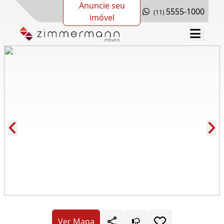
Anuncie seu
5555-1000
(11)
imóvel
Cód.: 169237
Ver Mapa