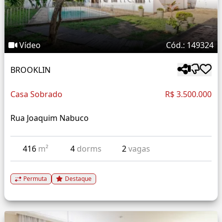
Vídeo
Cód.: 149324
BROOKLIN
Casa Sobrado
R$ 3.500.000
Rua Joaquim Nabuco
416
m²
4
dorms
2
vagas
Permuta
Destaque