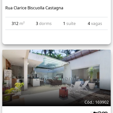
Rua Clarice Biscuolla Castagna
312
m²
3
dorms
1
suíte
4
vagas
Cód.: 169902