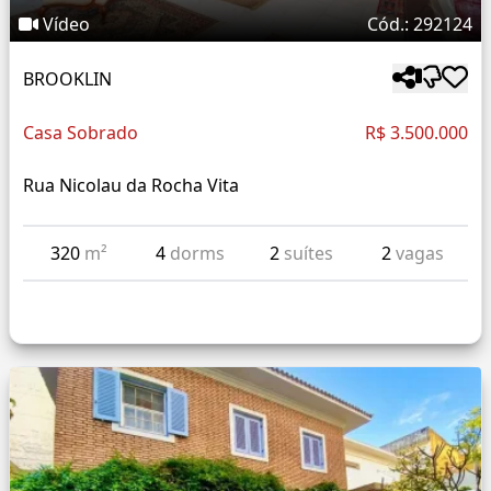
Vídeo
Cód.: 292124
BROOKLIN
Casa Sobrado
R$ 3.500.000
Rua Nicolau da Rocha Vita
320
m²
4
dorms
2
suítes
2
vagas