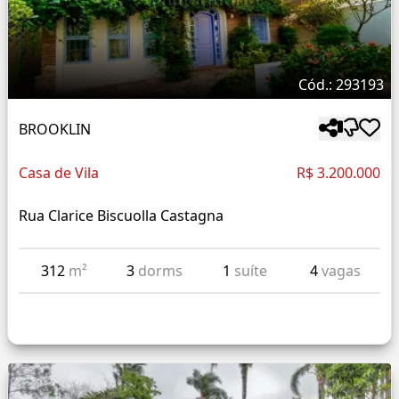
Cód.: 293193
BROOKLIN
Casa de Vila
R$ 3.200.000
Rua Clarice Biscuolla Castagna
312
m²
3
dorms
1
suíte
4
vagas