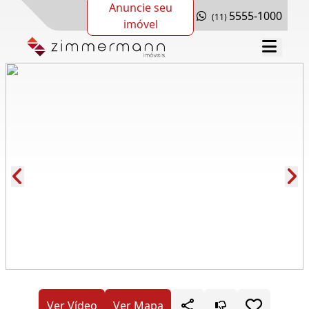
Anuncie seu
5555-1000
(11)
imóvel
Cód.: 285562
Ver Vídeo
Ver Mapa