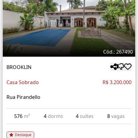
Cód.: 267490
BROOKLIN
Casa Sobrado
R$ 3.200.000
Rua Pirandello
576
m²
4
dorms
4
suítes
8
vagas
Destaque