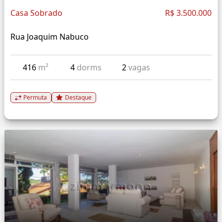
Casa Sobrado
R$ 3.500.000
Rua Joaquim Nabuco
416
m²
4
dorms
2
vagas
Permuta
Destaque