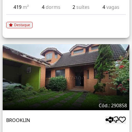
419
m²
4
dorms
2
suítes
4
vagas
Destaque
Cód.: 290858
BROOKLIN