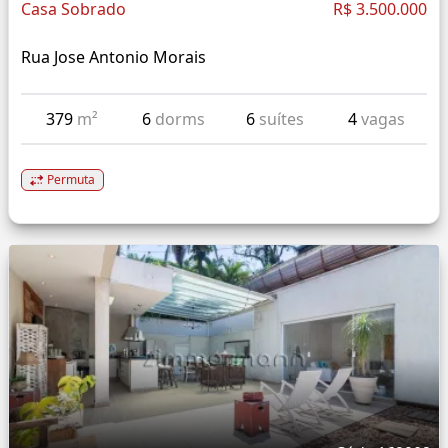
Casa Sobrado
R$ 3.500.000
Rua Jose Antonio Morais
379
m²
6
dorms
6
suítes
4
vagas
Permuta