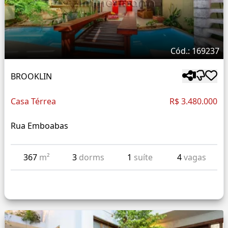
Cód.: 169237
BROOKLIN
Casa Térrea
R$ 3.480.000
Rua Emboabas
367
m²
3
dorms
1
suíte
4
vagas