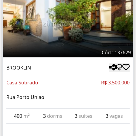
Cód.: 137629
BROOKLIN
Casa Sobrado
R$ 3.500.000
Rua Porto Uniao
400
m²
3
dorms
3
suítes
3
vagas