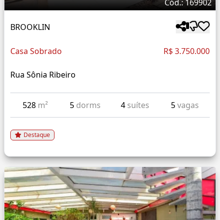
Cód.: 169902
BROOKLIN
Casa Sobrado
R$ 3.750.000
Rua Sônia Ribeiro
528
m²
5
dorms
4
suítes
5
vagas
Destaque