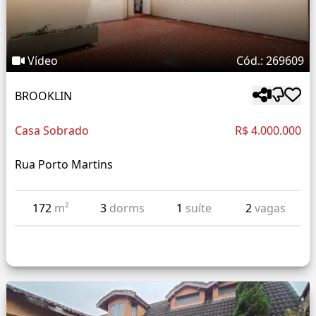
Vídeo
Cód.: 269609
BROOKLIN
Casa Sobrado
R$ 4.000.000
Rua Porto Martins
172
m²
3
dorms
1
suíte
2
vagas