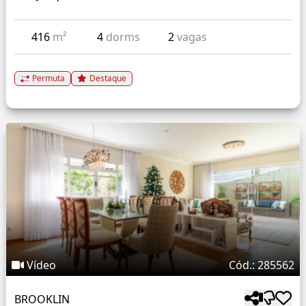
416
m²
4
dorms
2
vagas
Permuta
Destaque
Vídeo
Cód.: 285562
BROOKLIN