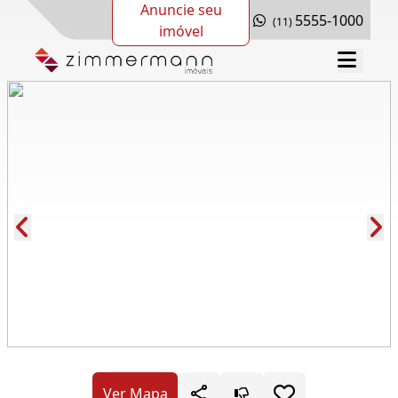
Anuncie seu
5555-1000
(11)
imóvel
Cód.: 163231
Ver Mapa