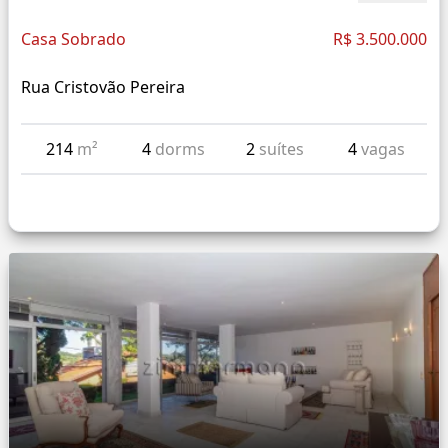
Casa Sobrado
R$ 3.500.000
Rua Cristovão Pereira
214
m²
4
dorms
2
suítes
4
vagas