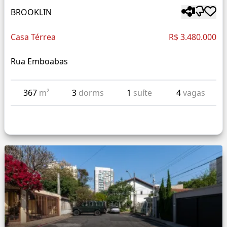
BROOKLIN
Casa Térrea
R$ 3.480.000
Rua Emboabas
367
m²
3
dorms
1
suíte
4
vagas