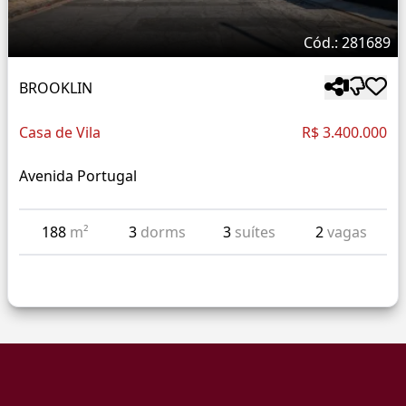
Cód.: 281689
BROOKLIN
Casa de Vila
R$ 3.400.000
Avenida Portugal
188
m²
3
dorms
3
suítes
2
vagas