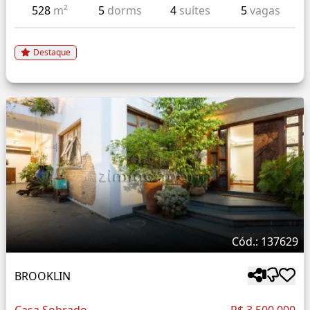
528
m²
5
dorms
4
suítes
5
vagas
Destaque
Cód.: 137629
BROOKLIN