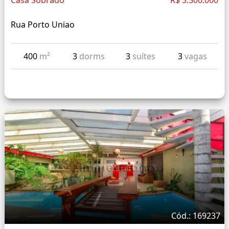
Casa Sobrado
R$ 3.500.000
Rua Porto Uniao
400
m²
3
dorms
3
suítes
3
vagas
Cód.: 169237