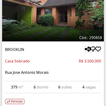
Cód.: 290858
BROOKLIN
Casa Sobrado
R$ 3.500.000
Rua Jose Antonio Morais
379
m²
6
dorms
6
suítes
4
vagas
Permuta