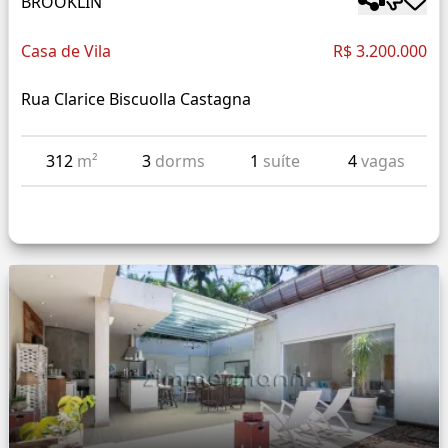
BROOKLIN
Casa de Vila
R$ 3.200.000
Rua Clarice Biscuolla Castagna
312
m²
3
dorms
1
suíte
4
vagas