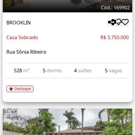
Cód.: 169902
BROOKLIN
Casa Sobrado
R$ 3.750.000
Rua Sônia Ribeiro
528
m²
5
dorms
4
suítes
5
vagas
Destaque