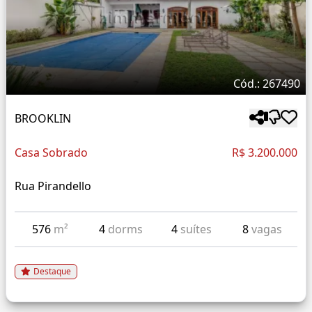
Cód.: 267490
BROOKLIN
Casa Sobrado
R$ 3.200.000
Rua Pirandello
576
m²
4
dorms
4
suítes
8
vagas
Destaque