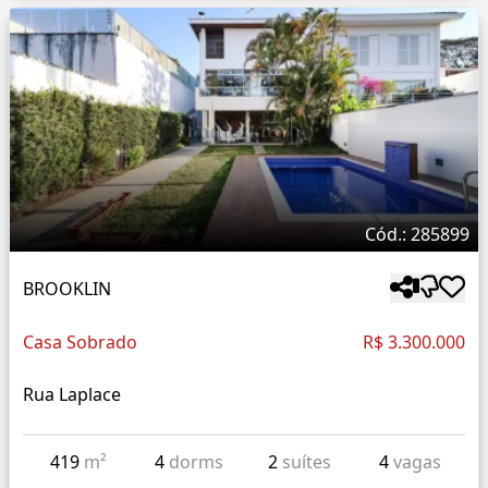
Cód.: 285899
BROOKLIN
Casa Sobrado
R$ 3.300.000
Rua Laplace
419
m²
4
dorms
2
suítes
4
vagas