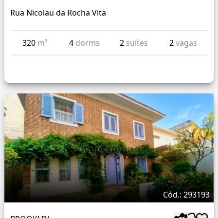
Rua Nicolau da Rocha Vita
320
m²
4
dorms
2
suítes
2
vagas
Cód.: 293193