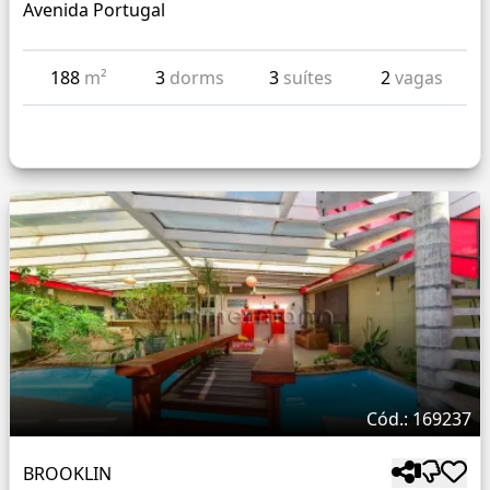
Avenida Portugal
188
m²
3
dorms
3
suítes
2
vagas
Cód.: 169237
BROOKLIN