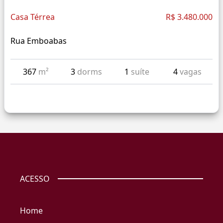
Casa Térrea
R$ 3.480.000
Rua Emboabas
367
m²
3
dorms
1
suíte
4
vagas
ACESSO
Home