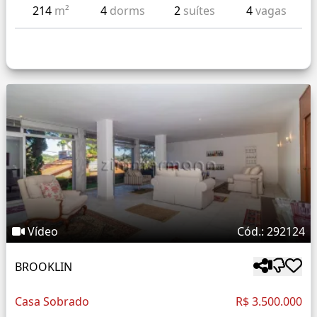
214
m²
4
dorms
2
suítes
4
vagas
Vídeo
Cód.: 292124
BROOKLIN
Casa Sobrado
R$ 3.500.000