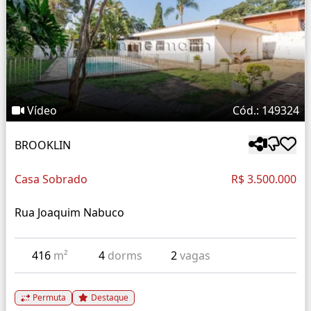
Vídeo
Cód.: 149324
BROOKLIN
Casa Sobrado
R$ 3.500.000
Rua Joaquim Nabuco
416
m²
4
dorms
2
vagas
Permuta
Destaque