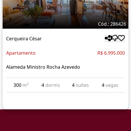
Cód.: 286426
Cerqueira César
Apartamento
R$ 6.995.000
Alameda Ministro Rocha Azevedo
300
m²
4
dorms
4
suítes
4
vagas