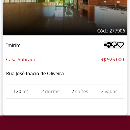
Cód.: 277906
Imirim
Casa Sobrado
R$ 925.000
Rua José Inácio de Oliveira
120
m²
2
dorms
2
suítes
3
vagas