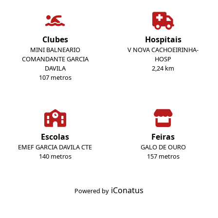
Clubes
Hospitais
MINI BALNEARIO
V NOVA CACHOEIRINHA-
COMANDANTE GARCIA
HOSP
DAVILA
2,24 km
107 metros
Escolas
Feiras
EMEF GARCIA DAVILA CTE
GALO DE OURO
140 metros
157 metros
iConatus
Powered by