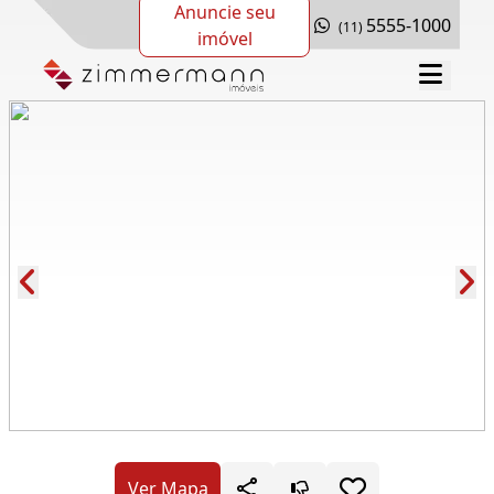
Anuncie seu
5555-1000
(11)
imóvel
Cód.: 277906
Ver Mapa