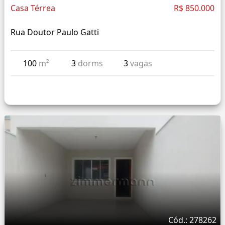
Casa Térrea
R$ 850.000
Rua Doutor Paulo Gatti
100
m²
3
dorms
3
vagas
Cód.: 278262