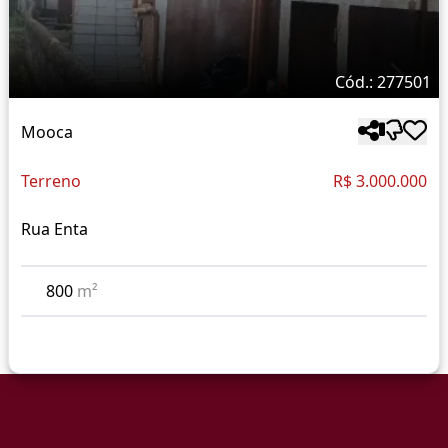
Cód.: 277501
Mooca
Terreno
R$ 3.000.000
Rua Enta
800
m²