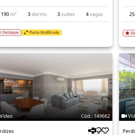
190
m²
3
dorms
3
suítes
4
vagas
2
Destaque
Planta Modificada
De
Vídeo
Cód.: 149662
Ví
rdizes
Perdi