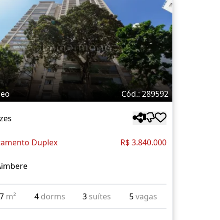
deo
Cód.: 289592
zes
tamento Duplex
R$ 3.840.000
Aimbere
97
m²
4
dorms
3
suítes
5
vagas