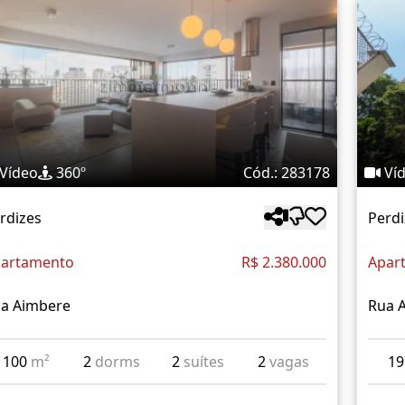
Vídeo
360º
Cód.: 283178
Ví
rdizes
Perdi
artamento
R$ 2.380.000
Apar
a Aimbere
Rua 
100
m²
2
dorms
2
suítes
2
vagas
1