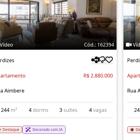
Vídeo
Cód.: 162394
Ví
rdizes
Perdi
artamento
R$ 2.880.000
Apar
a Aimbere
Rua 
244
m²
4
dorms
3
suítes
4
vagas
2
Destaque
Decorado com IA
De