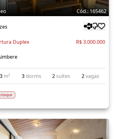
deo
Cód.: 165462
zes
rtura Duplex
R$ 3.000.000
Aimbere
93
m²
3
dorms
2
suítes
2
vagas
staque