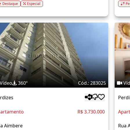
Destaque
Especial
Pe
Vídeo
360º
Cód.: 283025
Ví
rdizes
Perdi
artamento
R$ 3.730.000
Apar
a Aimbere
Rua 