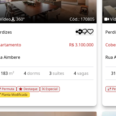
Vídeo
360º
Cód.: 170805
Ví
rdizes
Perdi
artamento
R$ 3.100.000
Cobe
a Aimbere
Rua 
183
m²
4
dorms
3
suítes
4
vagas
3
Permuta
Destaque
Especial
Pe
Planta Modificada