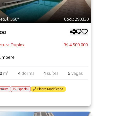
deo
360º
Cód.: 290330
zes
rtura Duplex
R$ 4.500.000
Aimbere
10
m²
4
dorms
4
suítes
5
vagas
rmuta
Especial
Planta Modificada