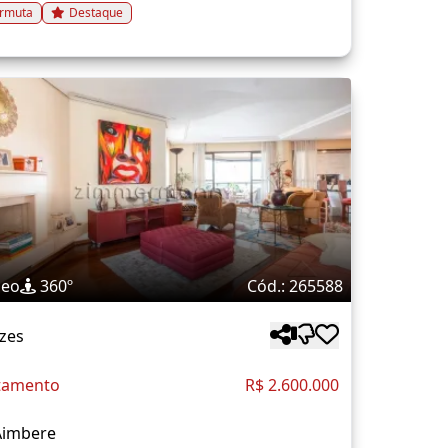
rmuta
Destaque
deo
360º
Cód.: 265588
zes
tamento
R$ 2.600.000
Aimbere