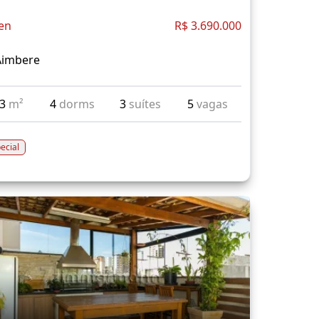
en
R$ 3.690.000
Aimbere
13
m²
4
dorms
3
suítes
5
vagas
ecial