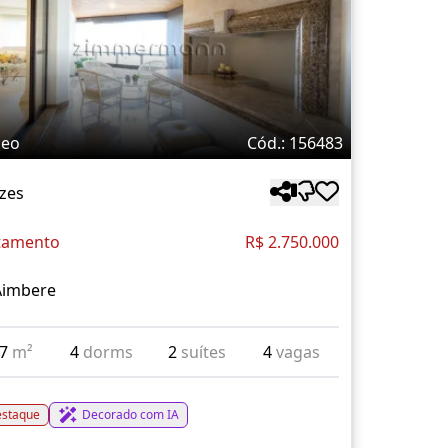
deo
Cód.: 156483
zes
tamento
R$ 2.750.000
Aimbere
47
m²
4
dorms
2
suítes
4
vagas
staque
Decorado com IA