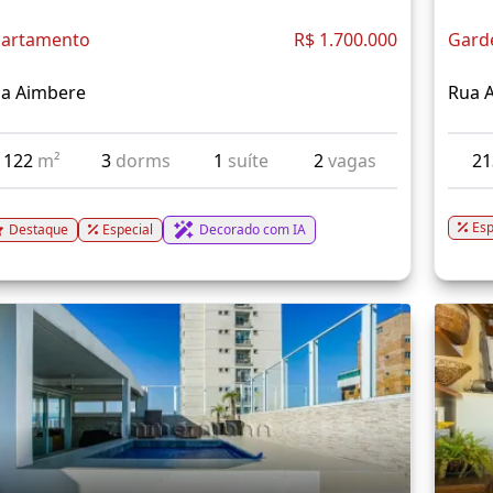
artamento
R$ 1.700.000
Gard
a Aimbere
Rua 
122
m²
3
dorms
1
suíte
2
vagas
2
Esp
Destaque
Especial
Decorado com IA