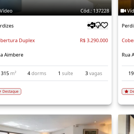
Vídeo
Cód.: 137228
Ví
rdizes
Perdi
bertura Duplex
R$ 3.290.000
Cobe
a Aimbere
Rua 
315
m²
4
dorms
1
suíte
3
vagas
1
Destaque
De