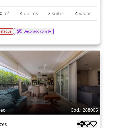
50
m²
4
dorms
2
suítes
4
vagas
staque
Decorado com IA
deo
Cód.: 288005
zes