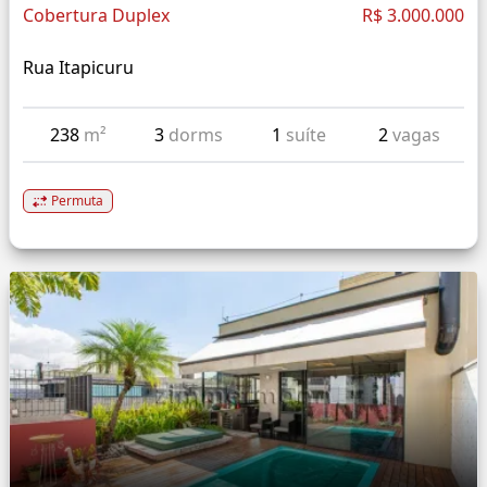
Cobertura Duplex
R$ 3.000.000
Rua Itapicuru
238
m²
3
dorms
1
suíte
2
vagas
Permuta