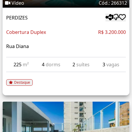
Vídeo
Cód.: 266312
PERDIZES
Cobertura Duplex
R$ 3.200.000
Rua Diana
225
m²
4
dorms
2
suítes
3
vagas
Destaque