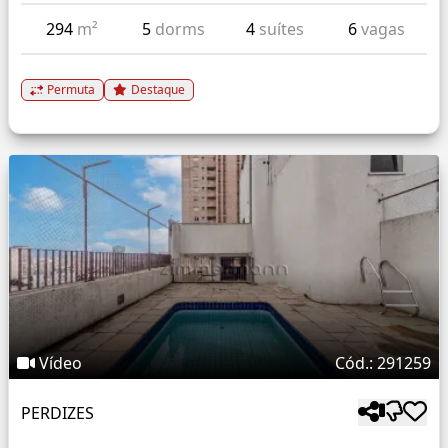
294
m²
5
dorms
4
suítes
6
vagas
Permuta
Destaque
Vídeo
Cód.: 291259
PERDIZES