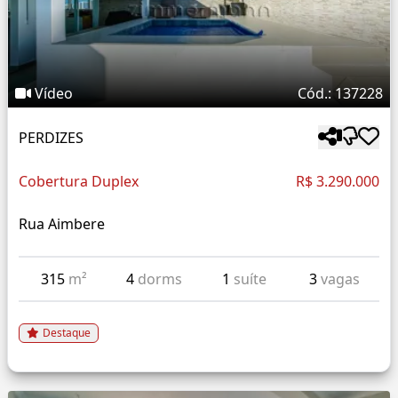
Vídeo
Cód.: 137228
PERDIZES
Cobertura Duplex
R$ 3.290.000
Rua Aimbere
315
m²
4
dorms
1
suíte
3
vagas
Destaque