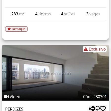
283
m²
4
dorms
4
suítes
3
vagas
Destaque
Exclusivo
Vídeo
Cód.: 280301
PERDIZES