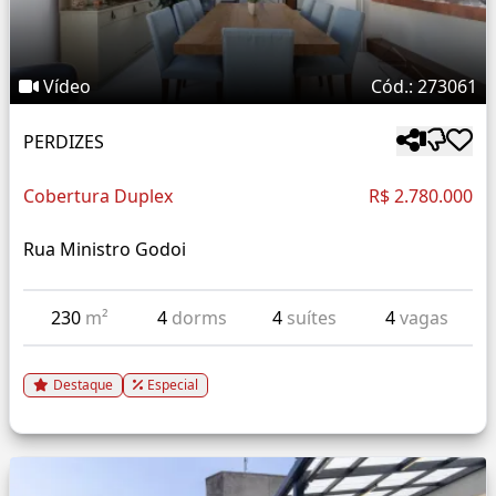
Vídeo
Cód.: 273061
PERDIZES
Cobertura Duplex
R$ 2.780.000
Rua Ministro Godoi
230
m²
4
dorms
4
suítes
4
vagas
Destaque
Especial