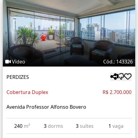
Vídeo
Cód.: 143326
PERDIZES
Cobertura Duplex
R$ 2.700.000
Avenida Professor Alfonso Bovero
240
m²
3
dorms
3
suítes
1
vaga