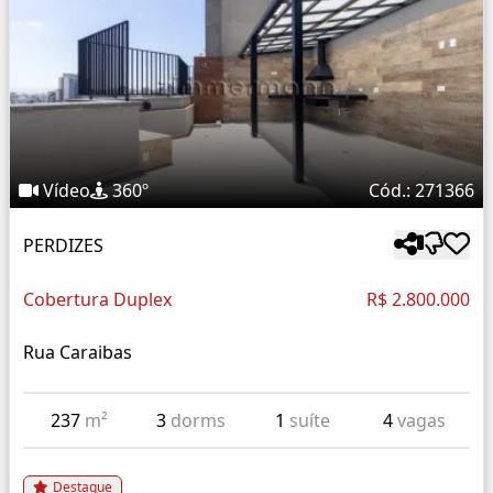
Vídeo
360º
Cód.: 271366
PERDIZES
Cobertura Duplex
R$ 2.800.000
Rua Caraibas
237
m²
3
dorms
1
suíte
4
vagas
Destaque