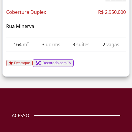
Cobertura Duplex
R$ 2.950.000
Rua Minerva
164
m²
3
dorms
3
suítes
2
vagas
Destaque
Decorado com IA
ACESSO