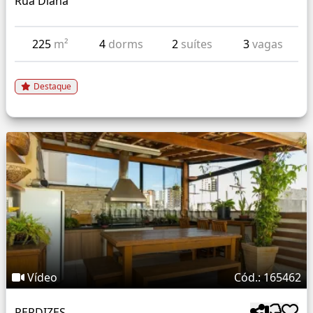
Rua Diana
225
m²
4
dorms
2
suítes
3
vagas
Destaque
Vídeo
Cód.: 165462
PERDIZES