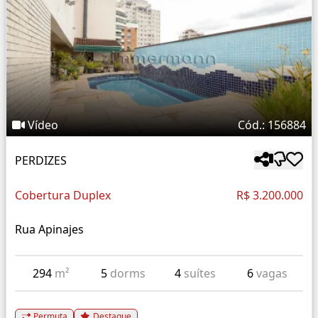
Vídeo
Cód.: 156884
PERDIZES
Cobertura Duplex
R$ 3.200.000
Rua Apinajes
294
m²
5
dorms
4
suítes
6
vagas
Permuta
Destaque