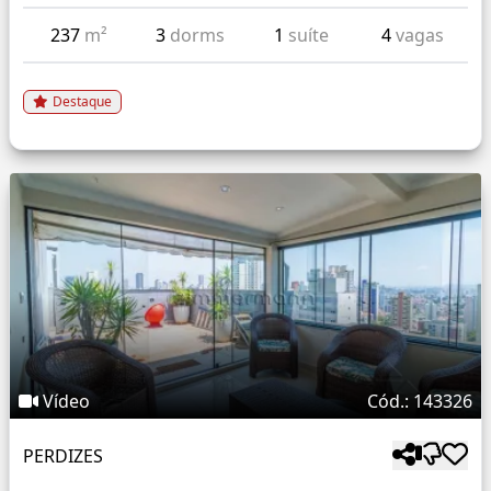
237
m²
3
dorms
1
suíte
4
vagas
Destaque
Vídeo
Cód.: 143326
PERDIZES