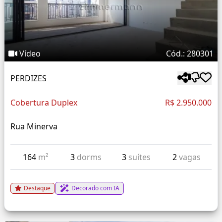
Vídeo
Cód.: 280301
PERDIZES
Cobertura Duplex
R$ 2.950.000
Rua Minerva
164
m²
3
dorms
3
suítes
2
vagas
Destaque
Decorado com IA