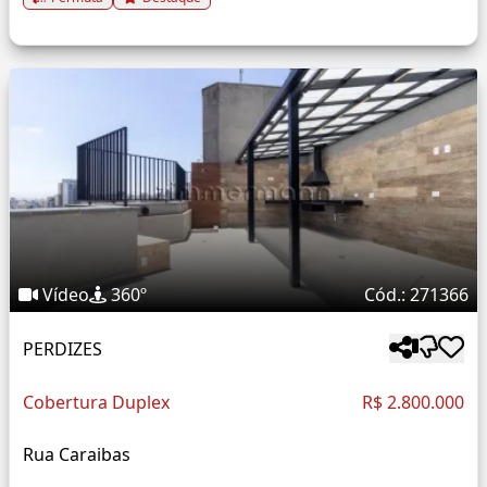
Vídeo
360º
Cód.: 271366
PERDIZES
Cobertura Duplex
R$ 2.800.000
Rua Caraibas