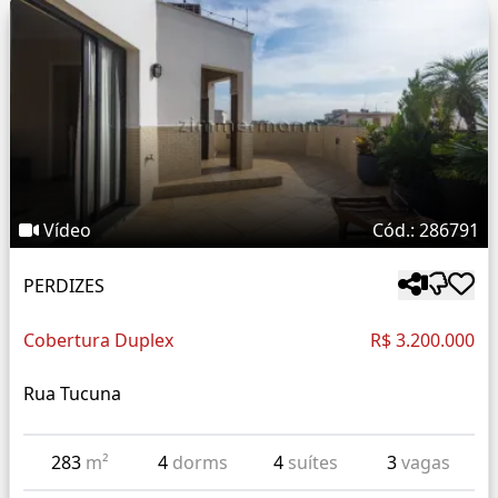
Vídeo
Cód.: 286791
PERDIZES
Cobertura Duplex
R$ 3.200.000
Rua Tucuna
283
m²
4
dorms
4
suítes
3
vagas