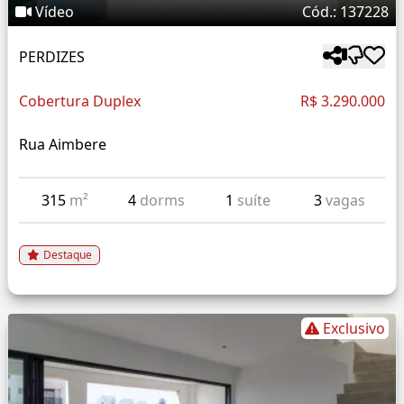
Vídeo
Cód.: 137228
PERDIZES
Cobertura Duplex
R$ 3.290.000
Rua Aimbere
315
m²
4
dorms
1
suíte
3
vagas
Destaque
Exclusivo