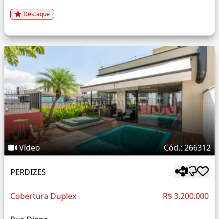
Destaque
Vídeo
Cód.: 266312
PERDIZES
Cobertura Duplex
R$ 3.200.000