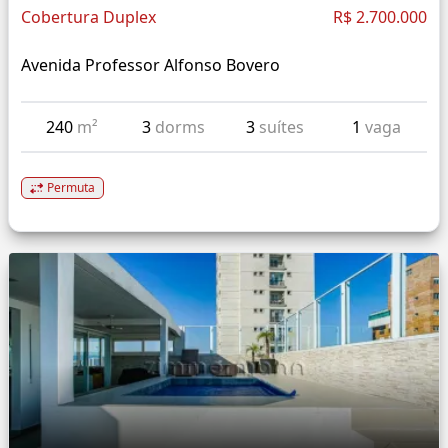
Cobertura Duplex
R$ 2.700.000
Avenida Professor Alfonso Bovero
240
m²
3
dorms
3
suítes
1
vaga
Permuta