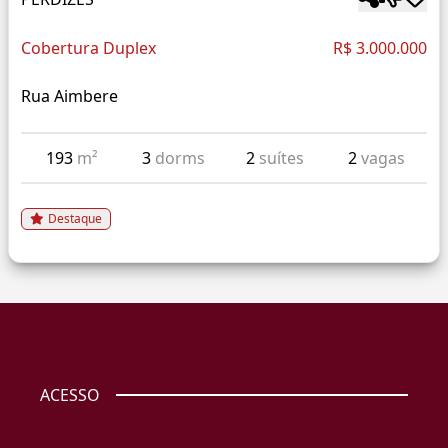
Cobertura Duplex
R$ 3.000.000
Rua Aimbere
193
m²
3
dorms
2
suítes
2
vagas
Destaque
ACESSO