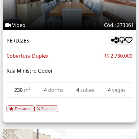
Vídeo
Cód.: 273061
PERDIZES
Cobertura Duplex
R$ 2.780.000
Rua Ministro Godoi
230
m²
4
dorms
4
suítes
4
vagas
Destaque
Especial