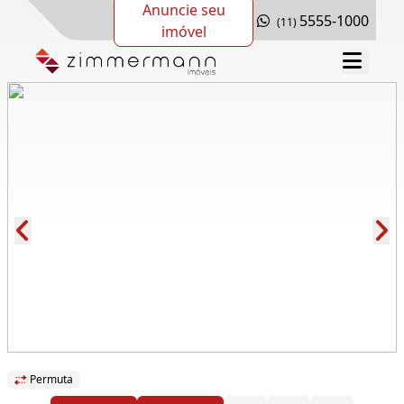
Anuncie seu
5555-1000
(11)
imóvel
Cód.: 291259
Permuta