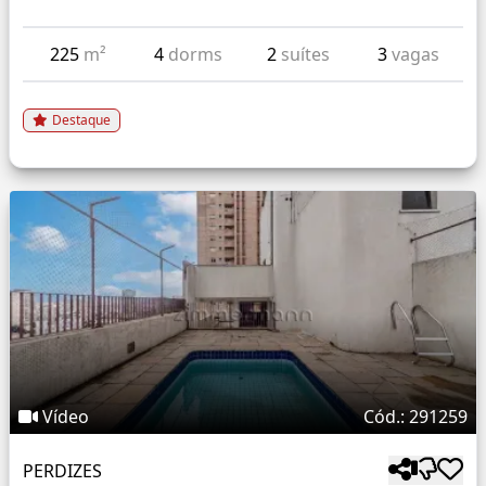
225
m²
4
dorms
2
suítes
3
vagas
Destaque
Vídeo
Cód.: 291259
PERDIZES