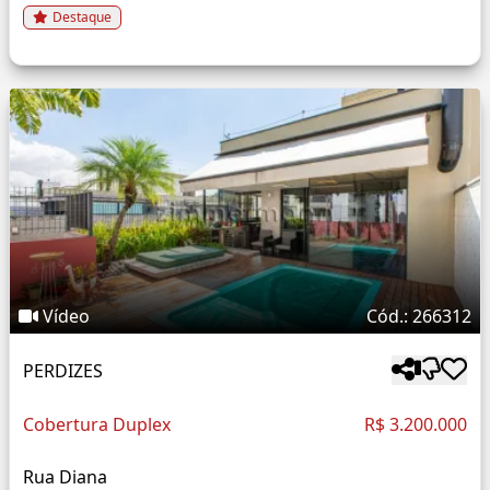
Destaque
Vídeo
Cód.: 266312
PERDIZES
Cobertura Duplex
R$ 3.200.000
Rua Diana