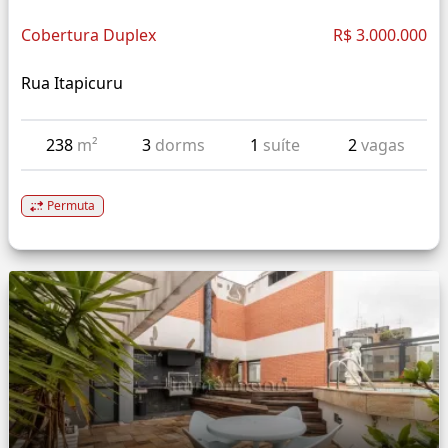
Cobertura Duplex
R$ 3.000.000
Rua Itapicuru
238
m²
3
dorms
1
suíte
2
vagas
Permuta