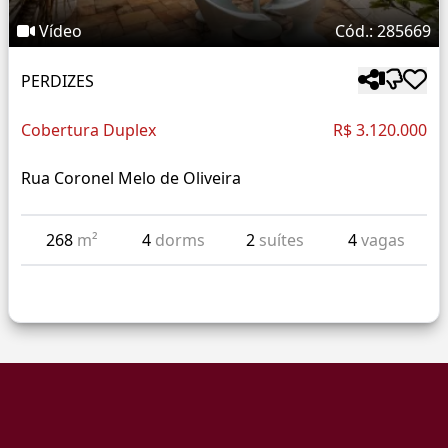
Vídeo
Cód.: 285669
PERDIZES
Cobertura Duplex
R$ 3.120.000
Rua Coronel Melo de Oliveira
268
m²
4
dorms
2
suítes
4
vagas