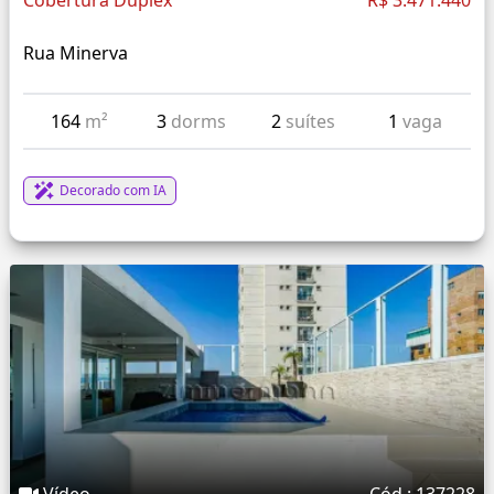
Cobertura Duplex
R$ 3.471.440
Rua Minerva
164
m²
3
dorms
2
suítes
1
vaga
Decorado com IA