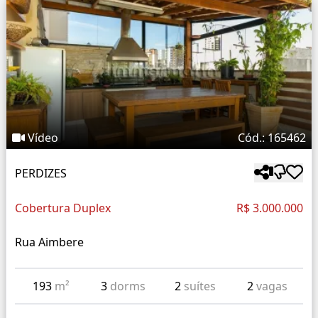
Vídeo
Cód.: 165462
PERDIZES
Cobertura Duplex
R$ 3.000.000
Rua Aimbere
193
m²
3
dorms
2
suítes
2
vagas