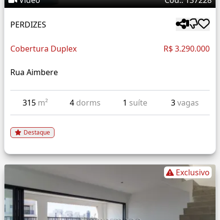
Vídeo
Cód.: 137228
PERDIZES
Cobertura Duplex
R$ 3.290.000
Rua Aimbere
315
m²
4
dorms
1
suíte
3
vagas
Destaque
Exclusivo