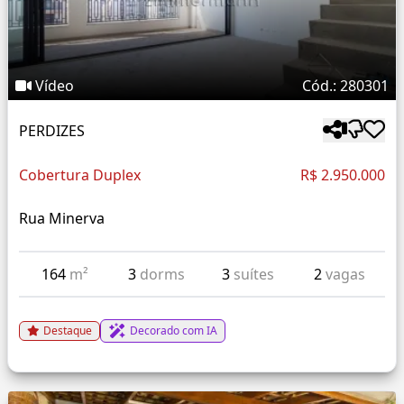
Vídeo
Cód.: 280301
PERDIZES
Cobertura Duplex
R$ 2.950.000
Rua Minerva
164
m²
3
dorms
3
suítes
2
vagas
Destaque
Decorado com IA