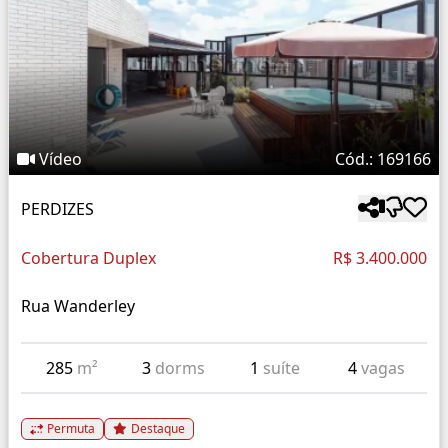
Vídeo
Cód.: 169166
PERDIZES
Cobertura Duplex
R$ 3.400.000
Rua Wanderley
285
m²
3
dorms
1
suíte
4
vagas
Permuta
Destaque