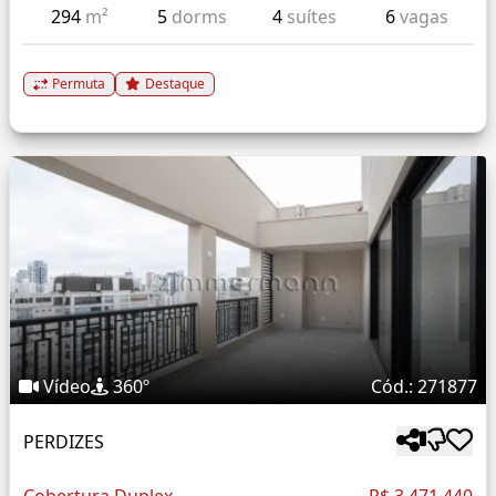
294
m²
5
dorms
4
suítes
6
vagas
Permuta
Destaque
Vídeo
360º
Cód.: 271877
PERDIZES