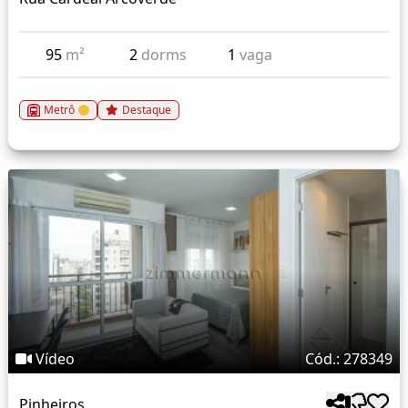
95
m²
2
dorms
1
vaga
Metrô
Destaque
Vídeo
Cód.: 278349
Pinheiros