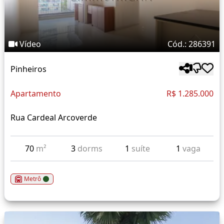
Vídeo
Cód.: 286391
Pinheiros
Apartamento
R$ 1.285.000
Rua Cardeal Arcoverde
70
m²
3
dorms
1
suíte
1
vaga
Metrô