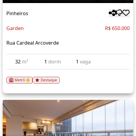
Pinheiros
Garden
R$ 650.000
Rua Cardeal Arcoverde
32
m²
1
dorm
1
vaga
Metrô
Destaque