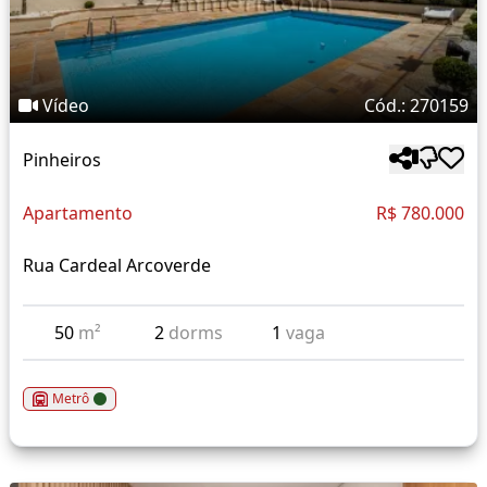
Vídeo
Cód.: 270159
Pinheiros
Apartamento
R$ 780.000
Rua Cardeal Arcoverde
50
m²
2
dorms
1
vaga
Metrô