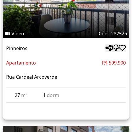
Vídeo
Cód.: 282526
Pinheiros
Apartamento
R$ 599.900
Rua Cardeal Arcoverde
27
m²
1
dorm