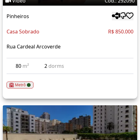
Vídeo
Cód.: 292090
Pinheiros
Casa Sobrado
R$ 850.000
Rua Cardeal Arcoverde
80
m²
2
dorms
Metrô