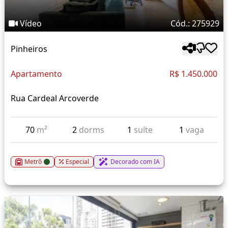
Vídeo
Cód.: 275929
Pinheiros
Apartamento
R$ 1.450.000
Rua Cardeal Arcoverde
70
m²
2
dorms
1
suíte
1
vaga
Metrô
Especial
Decorado com IA