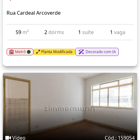
Rua Cardeal Arcoverde
59
m²
2
dorms
1
suíte
1
vaga
Metrô
Planta Modificada
Decorado com IA
Vídeo
Cód.: 159054