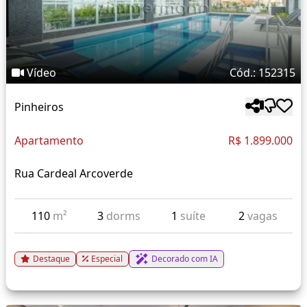
Vídeo
Cód.: 152315
Pinheiros
Apartamento
R$ 1.899.000
Rua Cardeal Arcoverde
110
m²
3
dorms
1
suíte
2
vagas
Destaque
Especial
Decorado com IA