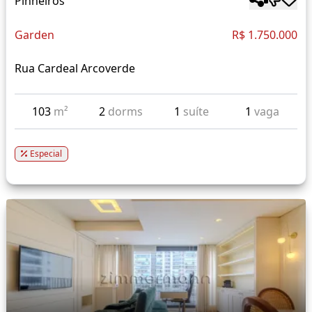
Pinheiros
Garden
R$ 1.750.000
Rua Cardeal Arcoverde
103
m²
2
dorms
1
suíte
1
vaga
Especial