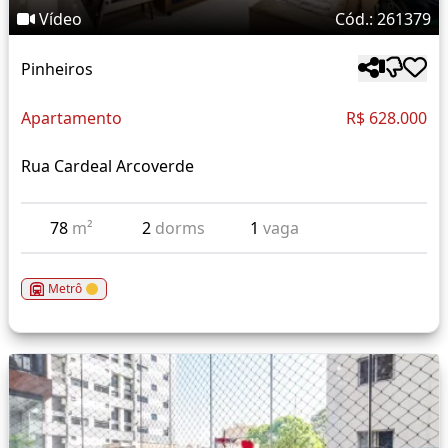
Vídeo
Cód.: 261379
Pinheiros
Apartamento
R$ 628.000
Rua Cardeal Arcoverde
78
m²
2
dorms
1
vaga
Metrô