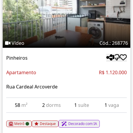
Vídeo
Cód.: 268776
Pinheiros
Apartamento
R$ 1.120.000
Rua Cardeal Arcoverde
58
m²
2
dorms
1
suíte
1
vaga
Metrô
Destaque
Decorado com IA