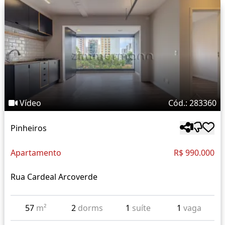
Vídeo
Cód.: 283360
Pinheiros
Apartamento
R$ 990.000
Rua Cardeal Arcoverde
57
m²
2
dorms
1
suíte
1
vaga