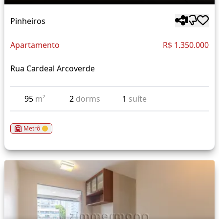
Pinheiros
Apartamento
R$ 1.350.000
Rua Cardeal Arcoverde
95
m²
2
dorms
1
suíte
Metrô