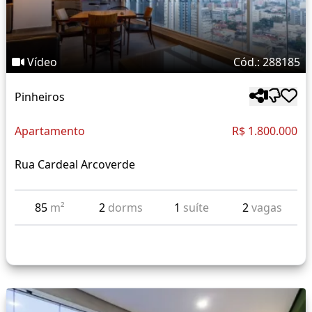
Vídeo
Cód.: 288185
Pinheiros
Apartamento
R$ 1.800.000
Rua Cardeal Arcoverde
85
m²
2
dorms
1
suíte
2
vagas