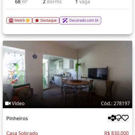
68
m²
2
dorms
1
vaga
Metrô
Destaque
Decorado com IA
Vídeo
Cód.: 278197
Pinheiros
Casa Sobrado
R$ 830.000