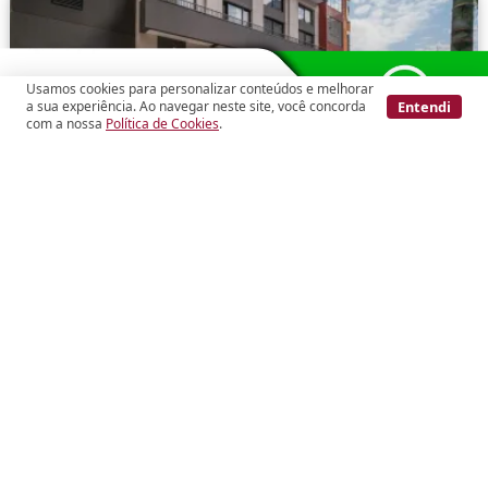
Usamos cookies para personalizar conteúdos e melhorar
Entendi
a sua experiência. Ao navegar neste site, você concorda
com a nossa
Política de Cookies
.
Vídeo
Cód.: 288137
Pinheiros
Studio/Kitnet
R$ 570.000
Rua Cardeal Arcoverde
25
m²
1
dorm