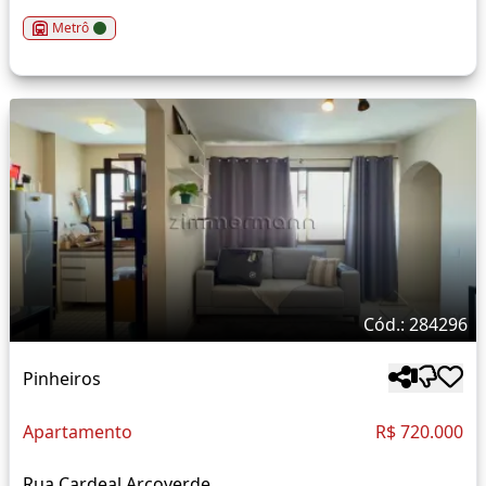
Metrô
Cód.: 284296
Pinheiros
Apartamento
R$ 720.000
Rua Cardeal Arcoverde