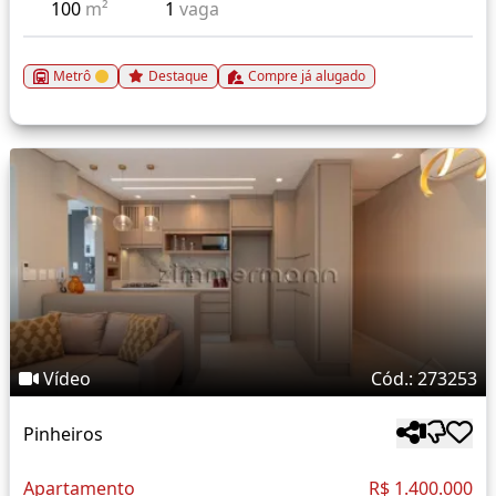
100
m²
1
vaga
Metrô
Destaque
Compre já alugado
Vídeo
Cód.: 273253
Pinheiros
Apartamento
R$ 1.400.000