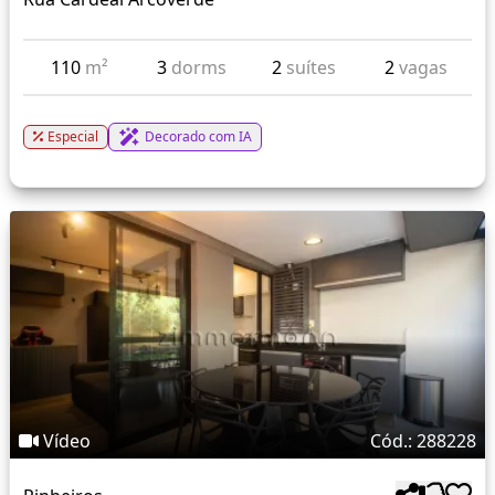
110
m²
3
dorms
2
suítes
2
vagas
Especial
Decorado com IA
Vídeo
Cód.: 288228