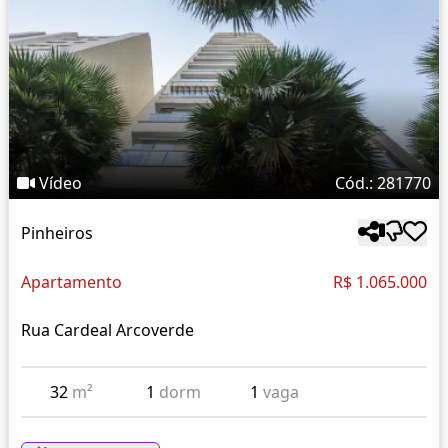
Vídeo
Cód.: 281770
Pinheiros
Apartamento
R$ 1.065.000
Rua Cardeal Arcoverde
32
m²
1
dorm
1
vaga