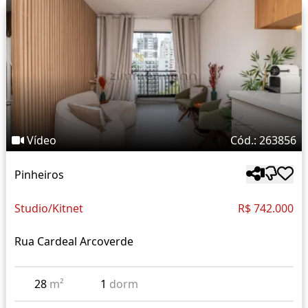
Vídeo
Cód.: 263856
Pinheiros
Studio/Kitnet
R$ 742.000
Rua Cardeal Arcoverde
28
m²
1
dorm