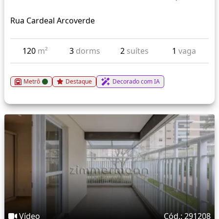
Rua Cardeal Arcoverde
120
m²
3
dorms
2
suítes
1
vaga
Metrô
Destaque
Decorado com IA
Vídeo
Cód.: 291208