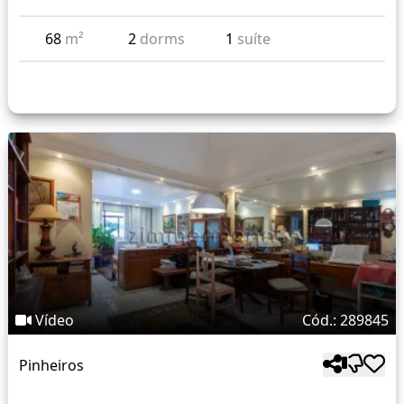
68
m²
2
dorms
1
suíte
Vídeo
Cód.: 289845
Pinheiros