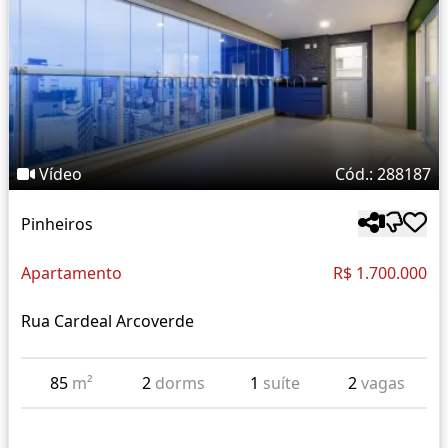
Vídeo
Cód.: 288187
Pinheiros
Apartamento
R$ 1.700.000
Rua Cardeal Arcoverde
85
m²
2
dorms
1
suíte
2
vagas