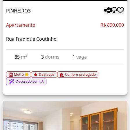
PINHEIROS
Apartamento
R$ 890.000
Rua Fradique Coutinho
85
m²
3
dorms
1
vaga
Metrô
Destaque
Compre já alugado
Decorado com IA