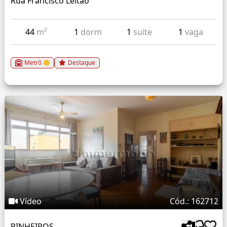
Rua Francisco Leitao
44
m²
1
dorm
1
suíte
1
vaga
Metrô
Destaque
Vídeo
Cód.: 162712
PINHEIROS