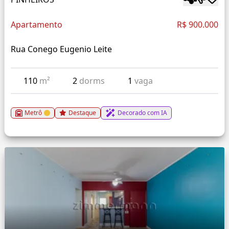
Apartamento
R$ 900.000
Rua Conego Eugenio Leite
110
m²
2
dorms
1
vaga
Metrô
Destaque
Decorado com IA