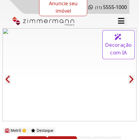
Anuncie seu
5555-1000
(11)
imóvel
Decoração
com IA
Cód.: 279701
Metrô
Destaque