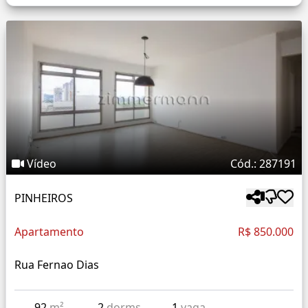
Vídeo
Cód.: 287191
PINHEIROS
Apartamento
R$ 850.000
Rua Fernao Dias
92
m²
2
dorms
1
vaga