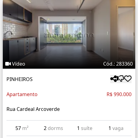
Vídeo
Cód.: 283360
PINHEIROS
Apartamento
R$ 990.000
Rua Cardeal Arcoverde
57
m²
2
dorms
1
suíte
1
vaga