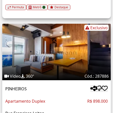
Permuta
Metrô
Destaque
Exclusivo
Vídeo
360º
Cód.: 287886
PINHEIROS
Apartamento Duplex
R$ 898.000