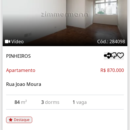
Vídeo
Cód.: 284098
PINHEIROS
Apartamento
R$ 870.000
Rua Joao Moura
84
m²
3
dorms
1
vaga
Destaque