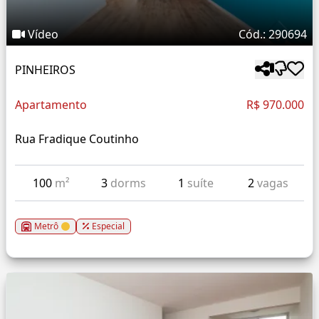
Vídeo
Cód.: 290694
PINHEIROS
Apartamento
R$ 970.000
Rua Fradique Coutinho
100
m²
3
dorms
1
suíte
2
vagas
Metrô
Especial