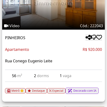
Vídeo
Cód.: 222043
PINHEIROS
Apartamento
R$ 920.000
Rua Conego Eugenio Leite
56
m²
2
dorms
1
vaga
Metrô
Destaque
Especial
Decorado com IA