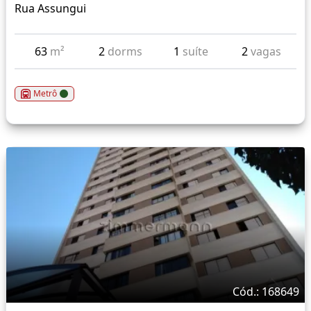
Rua Assungui
63
m²
2
dorms
1
suíte
2
vagas
Metrô
Cód.: 168649