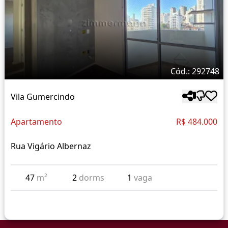
Cód.: 292748
Vila Gumercindo
Apartamento
R$ 484.000
Rua Vigário Albernaz
47
m²
2
dorms
1
vaga