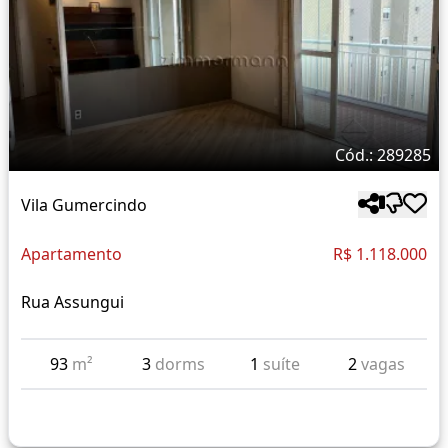
Cód.: 289285
Vila Gumercindo
Apartamento
R$ 1.118.000
Rua Assungui
93
m²
3
dorms
1
suíte
2
vagas