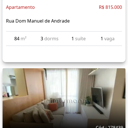
Apartamento
R$ 815.000
Rua Dom Manuel de Andrade
84
m²
3
dorms
1
suíte
1
vaga
Cód.: 278439