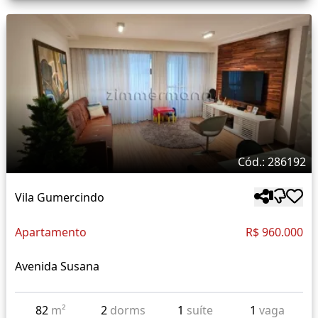
Cód.: 286192
Vila Gumercindo
Apartamento
R$ 960.000
Avenida Susana
82
m²
2
dorms
1
suíte
1
vaga