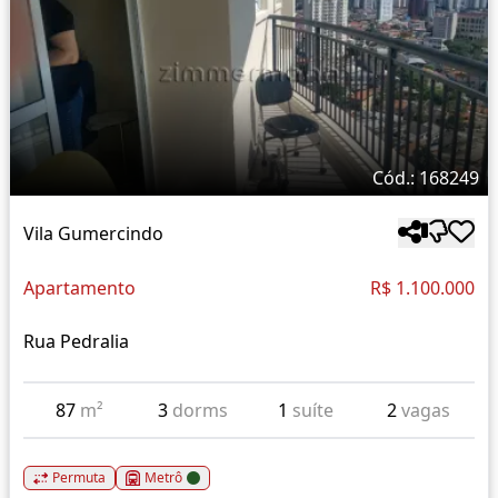
Cód.: 168249
Vila Gumercindo
Apartamento
R$ 1.100.000
Rua Pedralia
87
m²
3
dorms
1
suíte
2
vagas
Permuta
Metrô