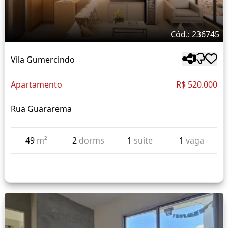
Cód.: 236745
Vila Gumercindo
Apartamento
R$ 520.000
Rua Guararema
49
m²
2
dorms
1
suíte
1
vaga