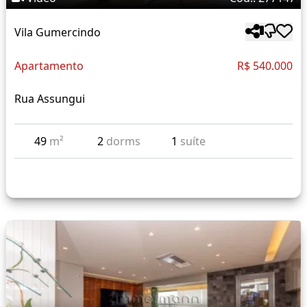
Vila Gumercindo
Apartamento
R$ 540.000
Rua Assungui
49
m²
2
dorms
1
suíte