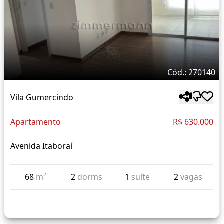
Cód.: 270140
Vila Gumercindo
Apartamento
R$ 630.000
Avenida Itaboraí
68
m²
2
dorms
1
suíte
2
vagas