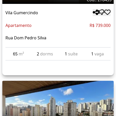
Vila Gumercindo
Apartamento
R$ 739.000
Rua Dom Pedro Silva
65
m²
2
dorms
1
suíte
1
vaga