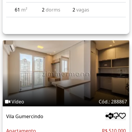
61
m²
2
dorms
2
vagas
Vídeo
Cód.: 288867
Vila Gumercindo
Apartamento
R$ 510.000