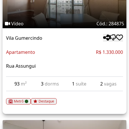
Vídeo
Cód.: 284875
Vila Gumercindo
Apartamento
R$ 1.330.000
Rua Assungui
93
m²
3
dorms
1
suíte
2
vagas
Metrô
Destaque