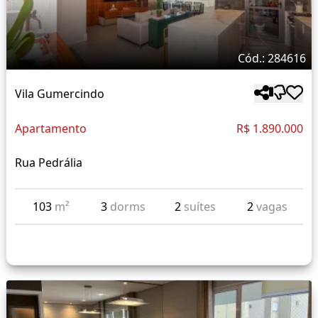
Cód.: 284616
Vila Gumercindo
Apartamento
R$ 1.890.000
Rua Pedrália
103
m²
3
dorms
2
suítes
2
vagas