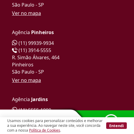
São Paulo - SP
Ver no mapa
Agência
Pinheiros
(11) 99939-9934
(11) 3914-5555
R. Simão Álvares, 464
Pinheiros
São Paulo - SP
Ver no mapa
Agência
Jardins
(11) 5555-1000
(11) 5555-1000
Usamos cookies para personalizar conteúdos e melhorar
Al. Joaquim Eugênio de Lima, 1281
Entendi
a sua experiência. Ao navegar neste site, você concorda
com a nossa
Política de Cookies
.
Jardim Paulista