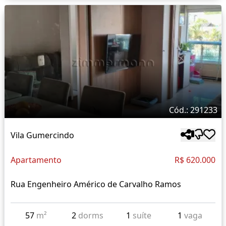
Cód.: 291233
Vila Gumercindo
Apartamento
R$ 620.000
Rua Engenheiro Américo de Carvalho Ramos
57
m²
2
dorms
1
suíte
1
vaga