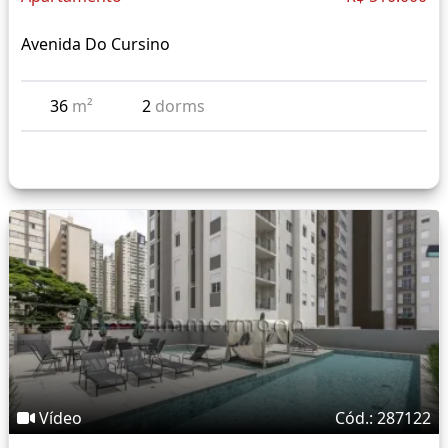
Avenida Do Cursino
36
m²
2
dorms
Vídeo
Cód.: 287122