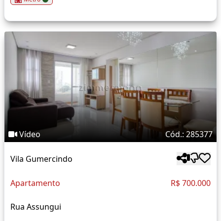
Vídeo
Cód.: 285377
Vila Gumercindo
Apartamento
R$ 700.000
Rua Assungui