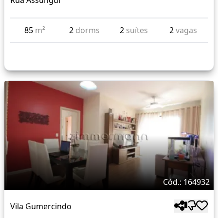
Rua Assungui
85
m²
2
dorms
2
suítes
2
vagas
Cód.: 164932
Vila Gumercindo