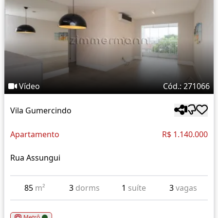
Vídeo
Cód.: 271066
Vila Gumercindo
Apartamento
R$ 1.140.000
Rua Assungui
85
m²
3
dorms
1
suíte
3
vagas
Metrô