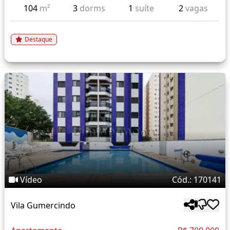
104
m²
3
dorms
1
suíte
2
vagas
Destaque
Vídeo
Cód.: 170141
Vila Gumercindo