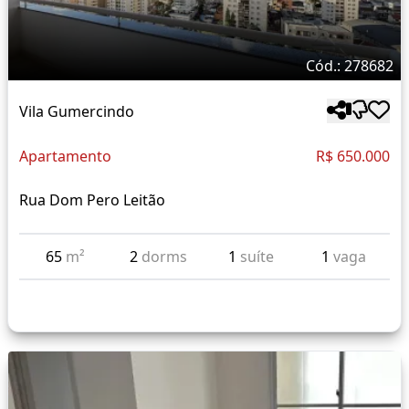
Cód.: 278682
Vila Gumercindo
Apartamento
R$ 650.000
Rua Dom Pero Leitão
65
m²
2
dorms
1
suíte
1
vaga