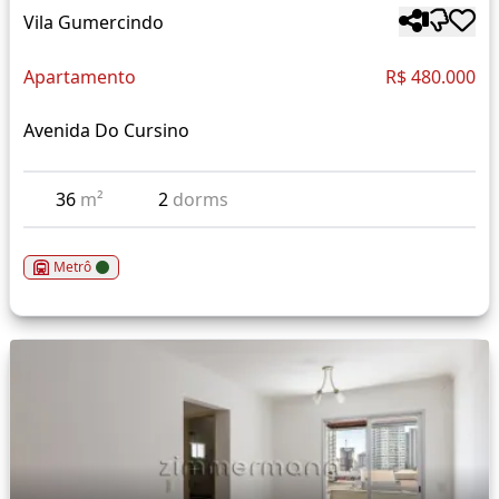
Vila Gumercindo
Apartamento
R$ 480.000
Avenida Do Cursino
36
m²
2
dorms
Metrô