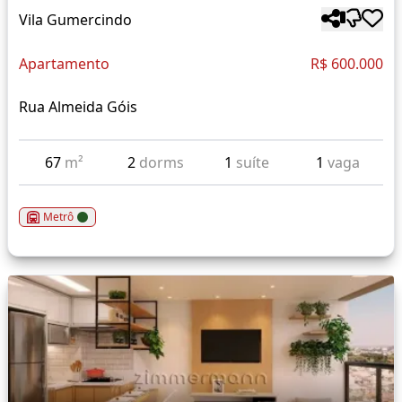
Vila Gumercindo
Apartamento
R$ 600.000
Rua Almeida Góis
67
m²
2
dorms
1
suíte
1
vaga
Metrô