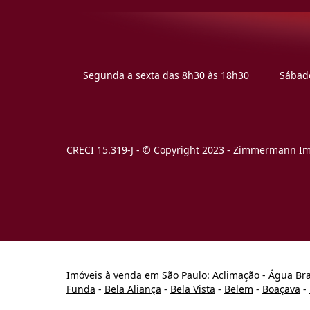
Segunda a sexta das 8h30 às 18h30
Sábado
CRECI 15.319-J - © Copyright 2023 - Zimmermann Imó
Imóveis à venda em São Paulo:
Aclimação
-
Água Br
Funda
-
Bela Aliança
-
Bela Vista
-
Belem
-
Boaçava
-