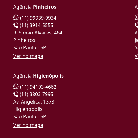
Agência
Pinheiros
A
(11) 99939-9934
(11) 3914-5555
R. Simão Álvares, 464
A
Pinheiros
J
São Paulo - SP
S
Ver no mapa
V
Agência
Higienópolis
(11) 94193-4662
(11) 3803-7995
Av. Angélica, 1373
Higienópolis
São Paulo - SP
Ver no mapa