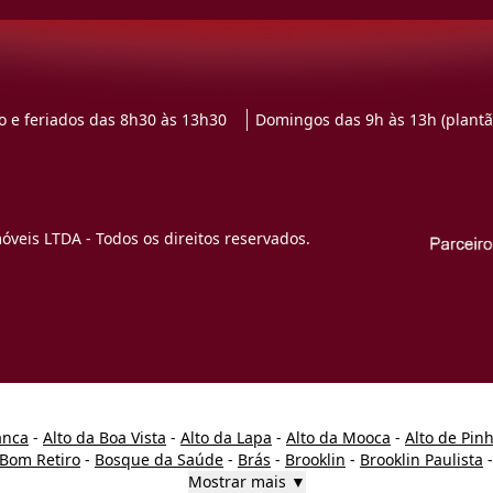
 e feriados das 8h30 às 13h30
Domingos das 9h às 13h (plantã
veis LTDA - Todos os direitos reservados.
anca
-
Alto da Boa Vista
-
Alto da Lapa
-
Alto da Mooca
-
Alto de Pin
Bom Retiro
-
Bosque da Saúde
-
Brás
-
Brooklin
-
Brooklin Paulista
Mostrar mais ▼