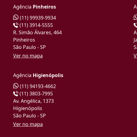
Agência
Pinheiros
A
(11) 99939-9934
(11) 3914-5555
R. Simão Álvares, 464
A
Pinheiros
J
São Paulo - SP
S
Ver no mapa
V
Agência
Higienópolis
(11) 94193-4662
(11) 3803-7995
Av. Angélica, 1373
Higienópolis
São Paulo - SP
Ver no mapa