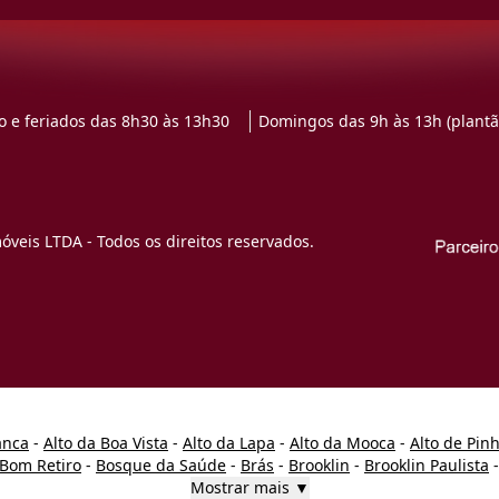
 e feriados das 8h30 às 13h30
Domingos das 9h às 13h (plantã
veis LTDA - Todos os direitos reservados.
anca
-
Alto da Boa Vista
-
Alto da Lapa
-
Alto da Mooca
-
Alto de Pin
Bom Retiro
-
Bosque da Saúde
-
Brás
-
Brooklin
-
Brooklin Paulista
Mostrar mais ▼