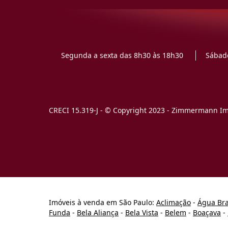
Segunda a sexta das 8h30 às 18h30
Sábado
CRECI 15.319-J - © Copyright 2023 - Zimmermann Imó
Imóveis à venda em São Paulo:
Aclimação
-
Água Br
Funda
-
Bela Aliança
-
Bela Vista
-
Belem
-
Boaçava
-