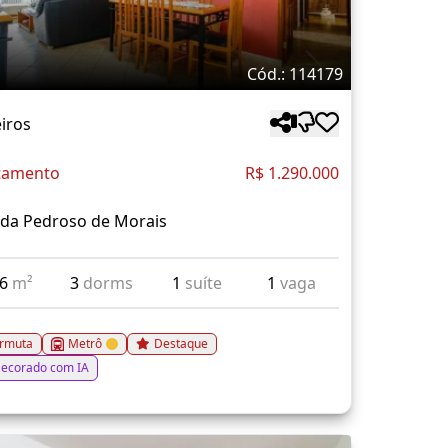
Cód.: 114179
iros
tamento
R$ 1.290.000
ida Pedroso de Morais
06
m²
3
dorms
1
suíte
1
vaga
rmuta
Metrô
Destaque
ecorado com IA