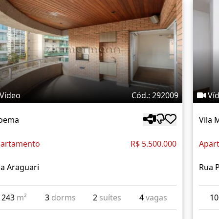
Vídeo
Cód.: 292009
Ví
oema
Vila 
artamento
R$ 5.500.000
Apar
a Araguari
Rua P
243
m²
3
dorms
2
suítes
4
vagas
1