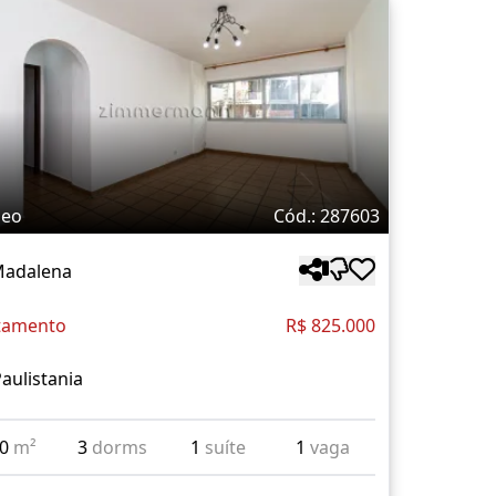
deo
Cód.: 287603
Madalena
tamento
R$ 825.000
aulistania
00
m²
3
dorms
1
suíte
1
vaga