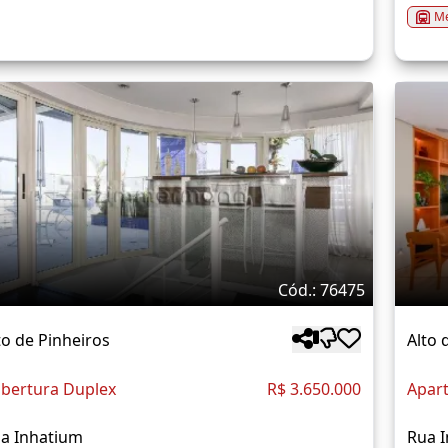
Me
Cód.: 76475
to de Pinheiros
Alto 
bertura Duplex
R$ 3.650.000
Apar
a Inhatium
Rua 