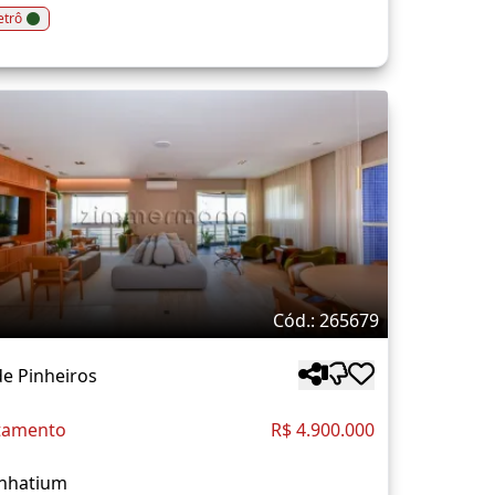
trô
Cód.: 265679
de Pinheiros
tamento
R$ 4.900.000
Inhatium