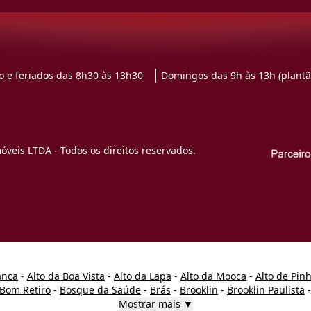
 e feriados das 8h30 às 13h30
Domingos das 9h às 13h (plantã
veis LTDA - Todos os direitos reservados.
anca
-
Alto da Boa Vista
-
Alto da Lapa
-
Alto da Mooca
-
Alto de Pin
Bom Retiro
-
Bosque da Saúde
-
Brás
-
Brooklin
-
Brooklin Paulista
Mostrar mais ▼