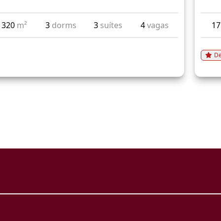
320
m²
3
dorms
3
suítes
4
vagas
1
De