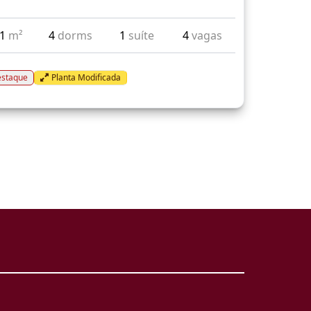
71
m²
4
dorms
1
suíte
4
vagas
staque
Planta Modificada