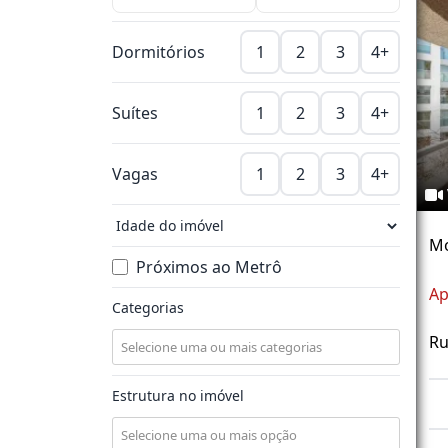
Dormitórios
1
2
3
4+
Suítes
1
2
3
4+
Vagas
1
2
3
4+
M
Próximos ao Metrô
Ap
Categorias
Ru
Estrutura no imóvel