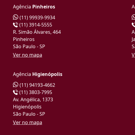
Agência
Pinheiros
A
(11) 99939-9934
(11) 3914-5555
R. Simão Álvares, 464
A
Pinheiros
J
São Paulo - SP
S
Ver no mapa
V
Agência
Higienópolis
(11) 94193-4662
(11) 3803-7995
Av. Angélica, 1373
Higienópolis
São Paulo - SP
Ver no mapa