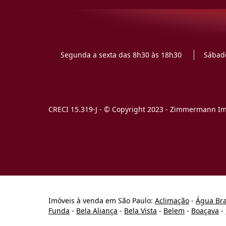
Segunda a sexta das 8h30 às 18h30
Sábado
CRECI 15.319-J - © Copyright 2023 - Zimmermann Imó
Imóveis à venda em São Paulo:
Aclimação
-
Água Br
Funda
-
Bela Aliança
-
Bela Vista
-
Belem
-
Boaçava
-