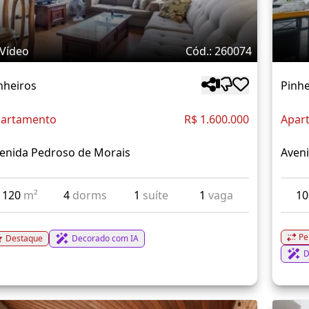
Vídeo
Cód.: 260074
nheiros
Pinhe
artamento
R$ 1.600.000
Apar
enida Pedroso de Morais
Aven
120
m²
4
dorms
1
suíte
1
vaga
1
Pe
Destaque
Decorado com IA
D