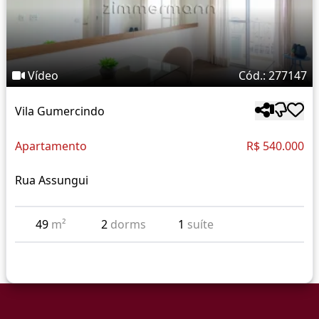
Vídeo
Cód.: 277147
Vila Gumercindo
Apartamento
R$ 540.000
Rua Assungui
49
m²
2
dorms
1
suíte