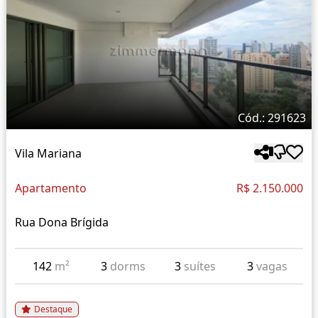
Cód.: 291623
Vila Mariana
Apartamento
R$ 2.150.000
Rua Dona Brígida
142
m²
3
dorms
3
suítes
3
vagas
Destaque