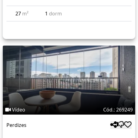
27
m²
1
dorm
Vídeo
Cód.: 269249
Perdizes