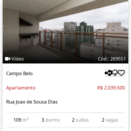
Vídeo
Cód.: 269551
Campo Belo
Apartamento
R$ 2.039.500
Rua Joao de Sousa Dias
109
m²
3
dorms
2
suítes
2
vagas