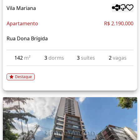
Vila Mariana
Apartamento
R$ 2.190.000
Rua Dona Brígida
142
m²
3
dorms
3
suítes
2
vagas
Destaque