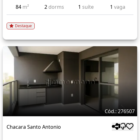
84
m²
2
dorms
1
suíte
1
vaga
Destaque
Cód.: 276507
Chacara Santo Antonio