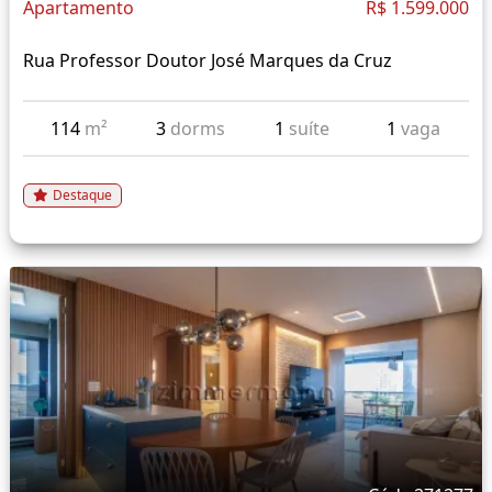
Apartamento
R$ 1.599.000
Rua Professor Doutor José Marques da Cruz
114
m²
3
dorms
1
suíte
1
vaga
Destaque