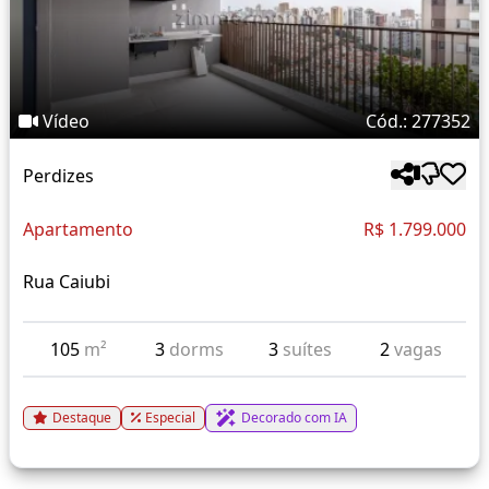
Vídeo
Cód.: 277352
Perdizes
Apartamento
R$ 1.799.000
Rua Caiubi
105
m²
3
dorms
3
suítes
2
vagas
Destaque
Especial
Decorado com IA