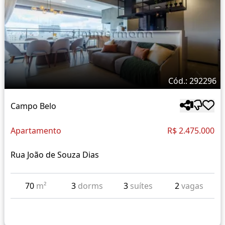
Cód.: 292296
Campo Belo
Apartamento
R$ 2.475.000
Rua João de Souza Dias
70
m²
3
dorms
3
suítes
2
vagas