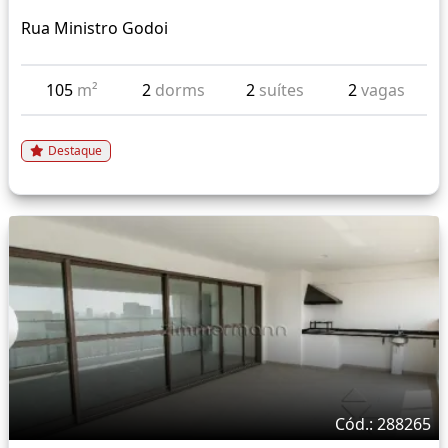
Rua Ministro Godoi
105
m²
2
dorms
2
suítes
2
vagas
Destaque
Cód.: 288265