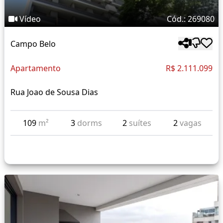
Vídeo
Cód.: 269080
Campo Belo
Apartamento
R$ 2.111.099
Rua Joao de Sousa Dias
109
m²
3
dorms
2
suítes
2
vagas