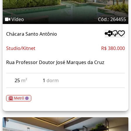
Vídeo
Cód.: 264455
Chácara Santo Antônio
Studio/Kitnet
R$ 380.000
Rua Professor Doutor José Marques da Cruz
25
m²
1
dorm
Metrô