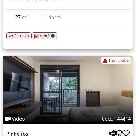
27
m²
1
dorm
Permuta
Metrô
Exclusivo
Vídeo
Cód.: 144414
Pinheiros