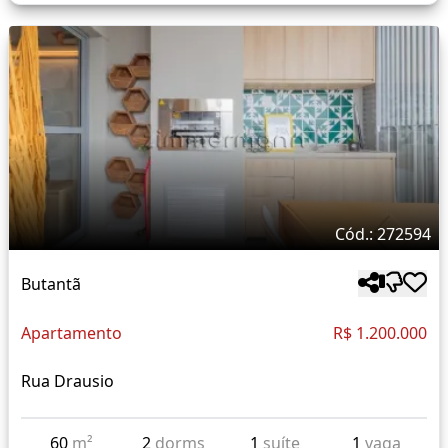
Cód.: 272594
Butantã
Apartamento
R$ 1.200.000
Rua Drausio
60
m²
2
dorms
1
suíte
1
vaga