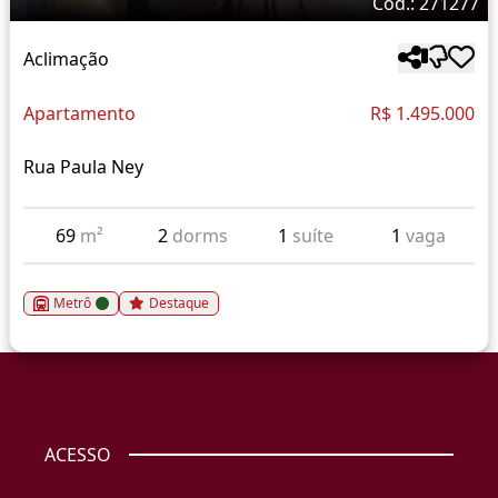
Cód.: 271277
Aclimação
Apartamento
R$ 1.495.000
Rua Paula Ney
69
m²
2
dorms
1
suíte
1
vaga
Metrô
Destaque
ACESSO