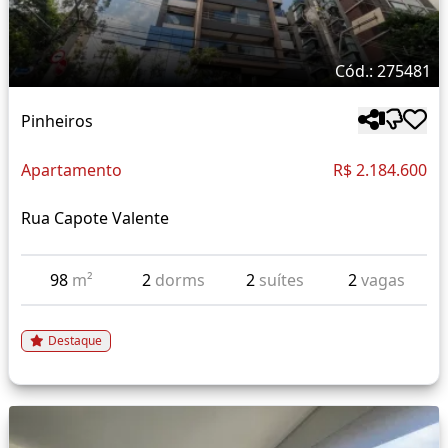
Cód.: 275481
Pinheiros
Apartamento
R$ 2.184.600
Rua Capote Valente
98
m²
2
dorms
2
suítes
2
vagas
Destaque