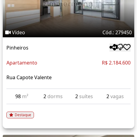
Vídeo
Cód.: 279450
Pinheiros
Apartamento
R$ 2.184.600
Rua Capote Valente
98
m²
2
dorms
2
suítes
2
vagas
Destaque