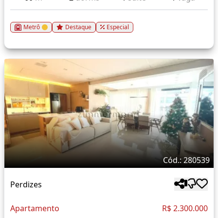
Metrô
Destaque
Especial
Cód.: 280539
Perdizes
Apartamento
R$ 2.300.000