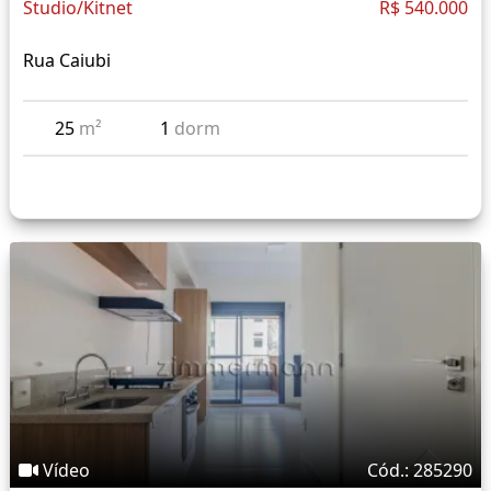
Studio/Kitnet
R$ 540.000
Rua Caiubi
25
m²
1
dorm
Vídeo
Cód.: 285290