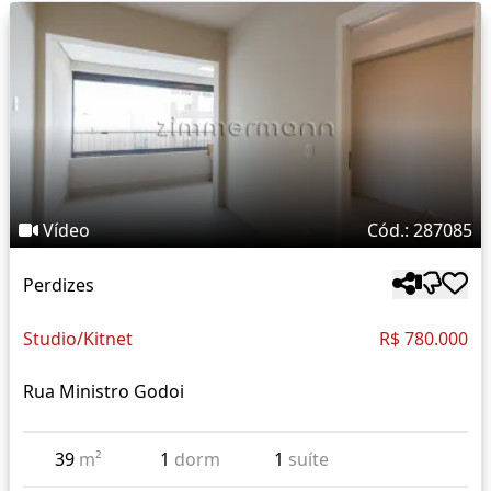
Vídeo
Cód.: 287085
Perdizes
Studio/Kitnet
R$ 780.000
Rua Ministro Godoi
39
m²
1
dorm
1
suíte