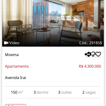
Vídeo
Cód.: 291858
Moema
Apartamento
R$ 4.300.000
Avenida Irai
150
m²
3
dorms
3
suítes
2
vagas