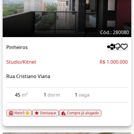
Cód.: 280080
Pinheiros
Studio/Kitnet
R$ 1.000.000
Rua Cristiano Viana
45
m²
1
dorm
1
vaga
Metrô
Destaque
Compre já alugado