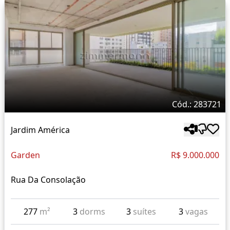
Cód.: 283721
Jardim América
Garden
R$ 9.000.000
Rua Da Consolação
277
m²
3
dorms
3
suítes
3
vagas