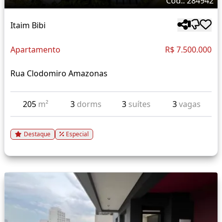
Cód.: 284942
Itaim Bibi
Apartamento
R$ 7.500.000
Rua Clodomiro Amazonas
205
m²
3
dorms
3
suítes
3
vagas
Destaque
Especial