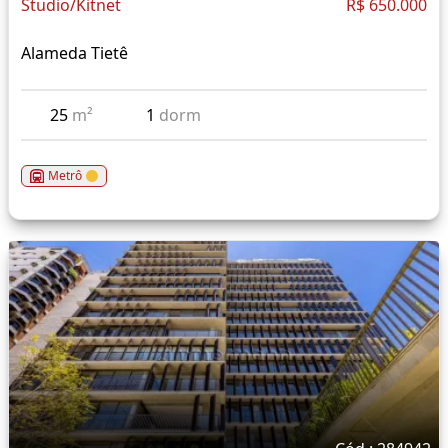
Studio/Kitnet
R$ 650.000
Alameda Tietê
25
m²
1
dorm
Metrô