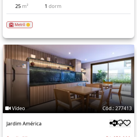
25
m²
1
dorm
Metrô
Vídeo
Cód.: 277413
Jardim América