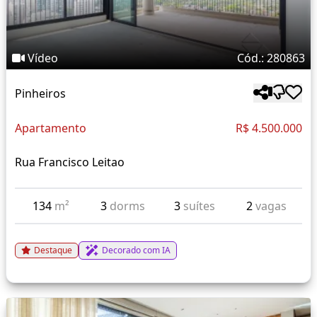
Vídeo
Cód.: 280863
Pinheiros
Apartamento
R$ 4.500.000
Rua Francisco Leitao
134
m²
3
dorms
3
suítes
2
vagas
Destaque
Decorado com IA