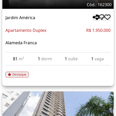
Cód.: 162300
Jardim América
Apartamento Duplex
R$ 1.950.000
Alameda Franca
81
m²
1
dorm
1
suíte
1
vaga
Destaque