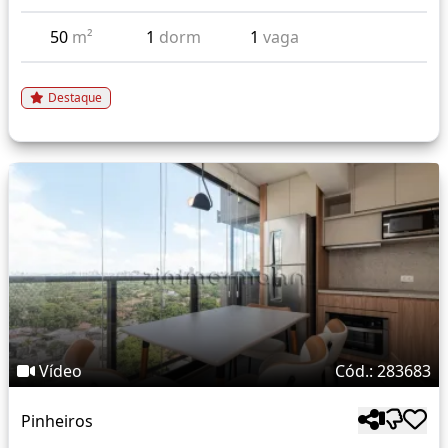
50
m²
1
dorm
1
vaga
Destaque
Vídeo
Cód.: 283683
Pinheiros