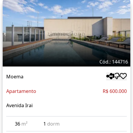
Cód.: 144716
Moema
Apartamento
R$ 600.000
Avenida Irai
36
m²
1
dorm