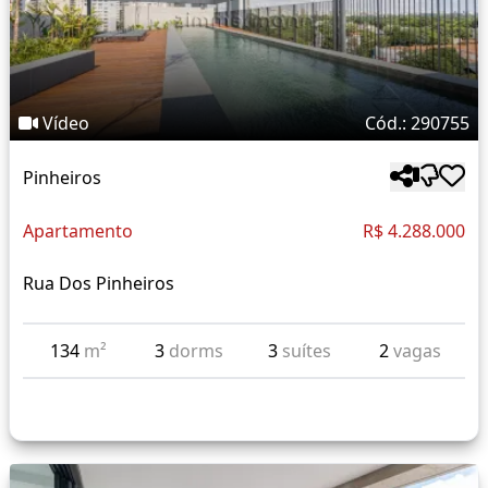
Vídeo
Cód.: 290755
Pinheiros
Apartamento
R$ 4.288.000
Rua Dos Pinheiros
134
m²
3
dorms
3
suítes
2
vagas