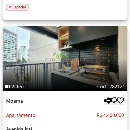
Especial
Vídeo
Cód.: 282121
Moema
Apartamento
R$ 4.400.000
Avenida Irai