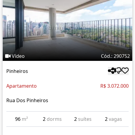
Vídeo
Cód.: 290752
Pinheiros
Apartamento
R$ 3.072.000
Rua Dos Pinheiros
96
m²
2
dorms
2
suítes
2
vagas