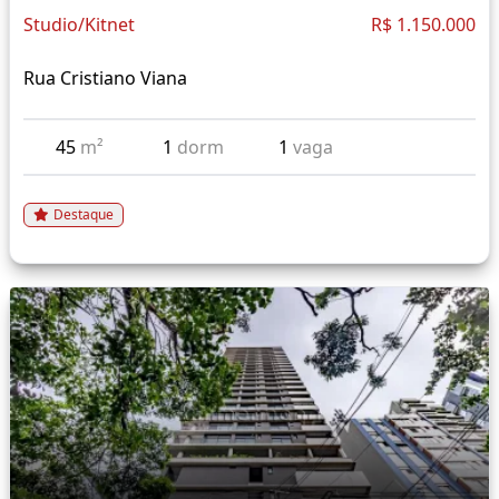
Studio/Kitnet
R$ 1.150.000
Rua Cristiano Viana
45
m²
1
dorm
1
vaga
Destaque