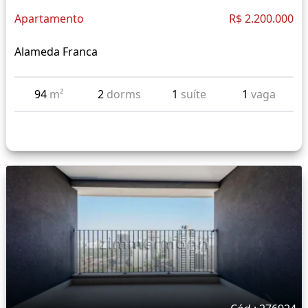
Apartamento
R$ 2.200.000
Alameda Franca
94
m²
2
dorms
1
suíte
1
vaga