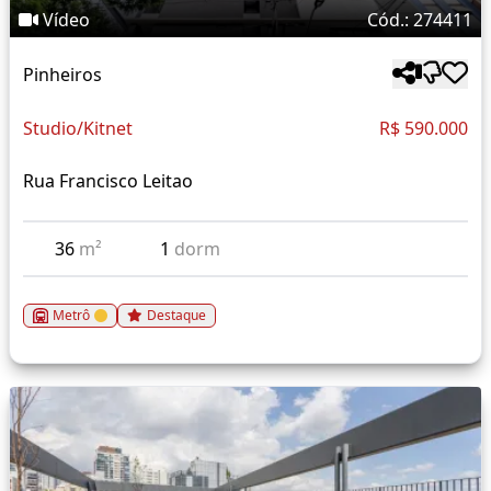
Vídeo
Cód.: 274411
Pinheiros
Studio/Kitnet
R$ 590.000
Rua Francisco Leitao
36
m²
1
dorm
Metrô
Destaque