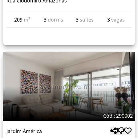
Rua Clodomiro Amazonas
209
m²
3
dorms
3
suítes
3
vagas
Cód.: 290002
Jardim América