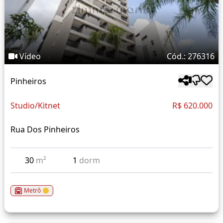
Vídeo
Cód.: 276316
Pinheiros
Studio/Kitnet
R$ 620.000
Rua Dos Pinheiros
30
m²
1
dorm
Metrô