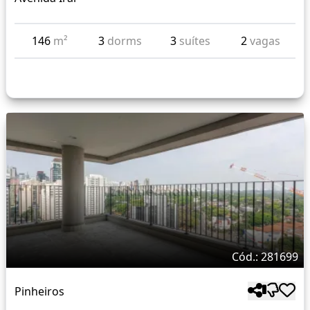
146
m²
3
dorms
3
suítes
2
vagas
Cód.: 281699
Pinheiros