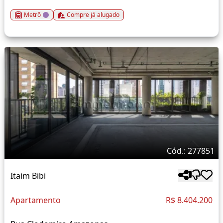
Metrô
Compre já alugado
Cód.: 277851
Itaim Bibi
Apartamento
R$ 8.404.200