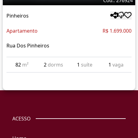
Cód.: 276924
Pinheiros
Apartamento
R$ 1.699.000
Rua Dos Pinheiros
82
m²
2
dorms
1
suíte
1
vaga
ACESSO