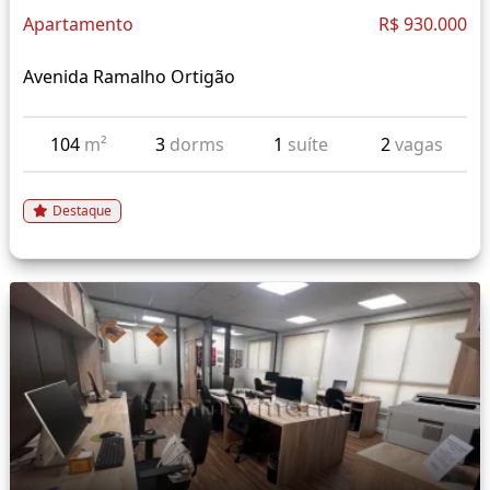
Apartamento
R$ 930.000
Avenida Ramalho Ortigão
104
m²
3
dorms
1
suíte
2
vagas
Destaque