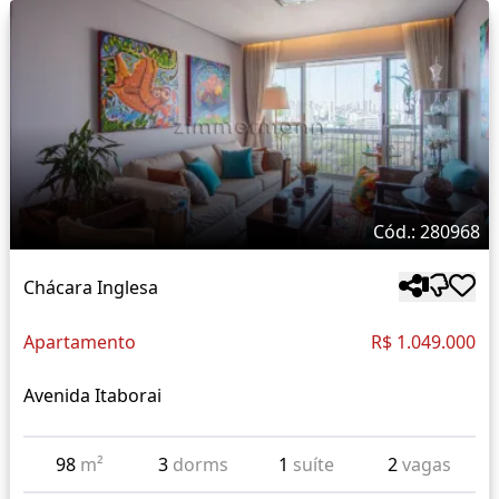
Cód.: 280968
Chácara Inglesa
Apartamento
R$ 1.049.000
Avenida Itaborai
98
m²
3
dorms
1
suíte
2
vagas