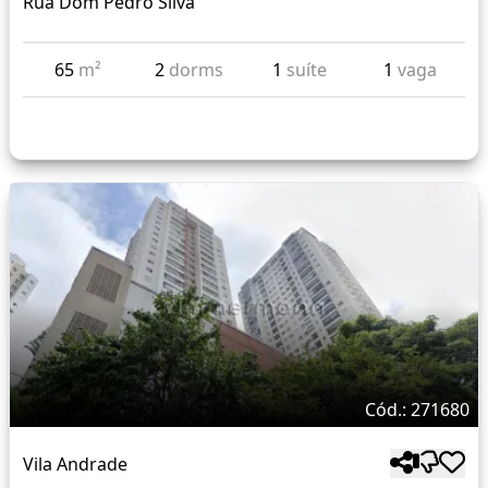
Rua Dom Pedro Silva
65
m²
2
dorms
1
suíte
1
vaga
Cód.: 271680
Vila Andrade