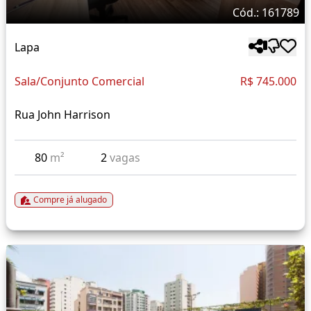
Cód.: 161789
Lapa
Sala/Conjunto Comercial
R$ 745.000
Rua John Harrison
80
m²
2
vagas
Compre já alugado