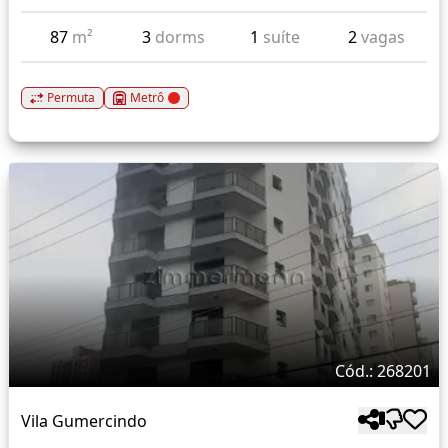
87
m²
3
dorms
1
suíte
2
vagas
Permuta
Metrô
Cód.: 268201
Vila Gumercindo