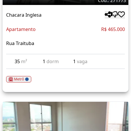
Cód.: 271773
Chacara Inglesa
Apartamento
R$ 465.000
Rua Traituba
35
m²
1
dorm
1
vaga
Metrô