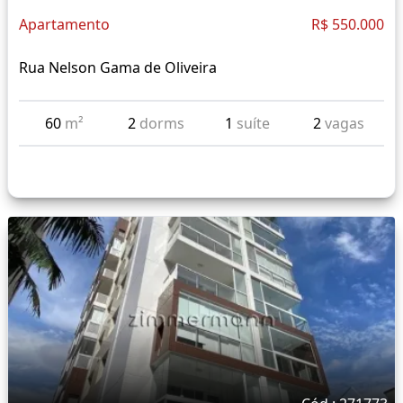
Apartamento
R$ 550.000
Rua Nelson Gama de Oliveira
60
m²
2
dorms
1
suíte
2
vagas