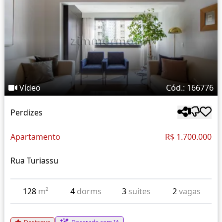
Vídeo
Cód.: 166776
Perdizes
Apartamento
R$ 1.700.000
Rua Turiassu
128
m²
4
dorms
3
suítes
2
vagas