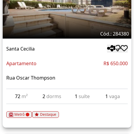
Cód.: 284380
Santa Cecilia
Apartamento
R$ 650.000
Rua Oscar Thompson
72
m²
2
dorms
1
suíte
1
vaga
Metrô
Destaque