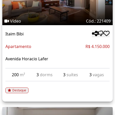
Vídeo
Cód.: 221409
Itaim Bibi
Apartamento
R$ 4.150.000
Avenida Horacio Lafer
200
m²
3
dorms
3
suítes
3
vagas
Destaque