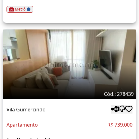
Metrô
Cód.: 278439
Vila Gumercindo
Apartamento
R$ 739.000