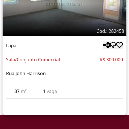
Cód.: 282458
Lapa
Sala/Conjunto Comercial
R$ 300.000
Rua John Harrison
37
m²
1
vaga