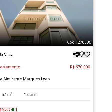
Cód.: 270596
la Vista
artamento
R$ 670.000
a Almirante Marques Leao
57
m²
1
dorm
Metrô