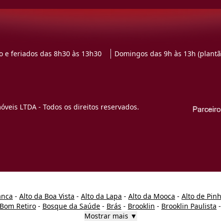
 e feriados das 8h30 às 13h30
Domingos das 9h às 13h (plantã
veis LTDA - Todos os direitos reservados.
anca
-
Alto da Boa Vista
-
Alto da Lapa
-
Alto da Mooca
-
Alto de Pin
Bom Retiro
-
Bosque da Saúde
-
Brás
-
Brooklin
-
Brooklin Paulista
Mostrar mais ▼