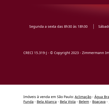
Segunda a sexta das 8h30 às 18h30
Sábado
CRECI 15.319-J - © Copyright 2023 - Zimmermann Imó
Imóveis à venda em São Paulo:
Aclimação
-
Água Br
Funda
-
Bela Aliança
-
Bela Vista
-
Belem
-
Boaçava
-