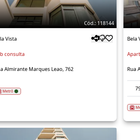
Cód.: 118144
la Vista
Bela 
b consulta
Apar
a Almirante Marques Leao, 762
Rua 
7
Metrô
Me