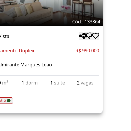
Cód.: 133864
Vista
tamento Duplex
R$ 990.000
Almirante Marques Leao
9
m²
1
dorm
1
suíte
2
vagas
trô