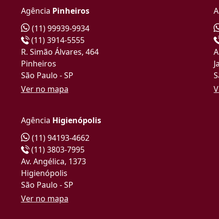
Agência
Pinheiros
A
(11) 99939-9934
(11) 3914-5555
R. Simão Álvares, 464
A
Pinheiros
J
São Paulo - SP
S
Ver no mapa
V
Agência
Higienópolis
(11) 94193-4662
(11) 3803-7995
Av. Angélica, 1373
Higienópolis
São Paulo - SP
Ver no mapa