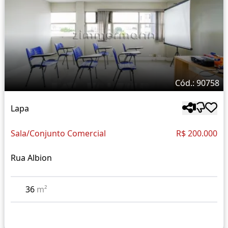
Cód.: 90758
Lapa
Sala/Conjunto Comercial
R$ 200.000
Rua Albion
36
m²