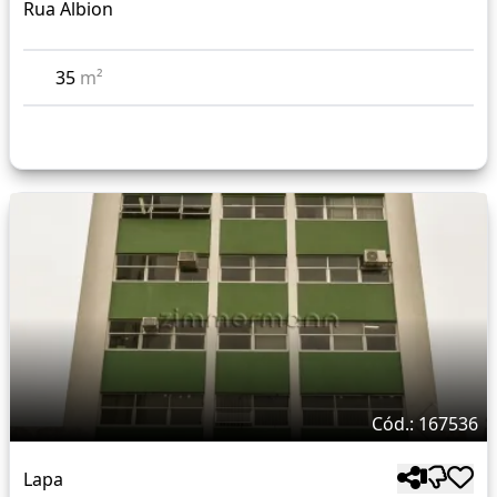
Rua Albion
35
m²
Cód.: 167536
Lapa