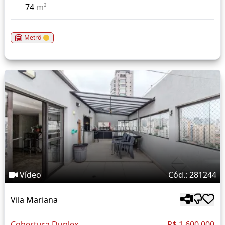
74
m²
Metrô
Vídeo
Cód.: 281244
Vila Mariana
Cobertura Duplex
R$ 1.600.000