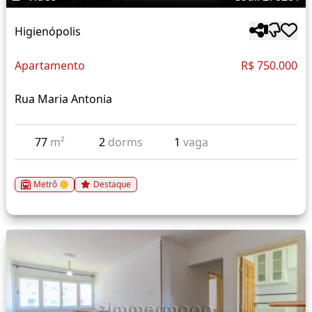
Higienópolis
Apartamento
R$ 750.000
Rua Maria Antonia
77
m²
2
dorms
1
vaga
Metrô
Destaque