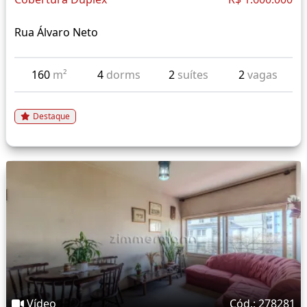
Rua Álvaro Neto
160
m²
4
dorms
2
suítes
2
vagas
Destaque
Vídeo
Cód.: 278281