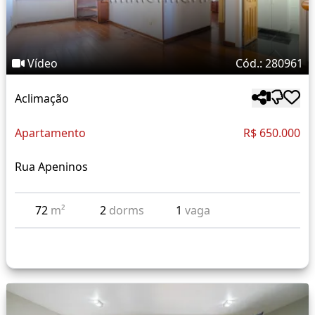
Vídeo
Cód.: 280961
Aclimação
Apartamento
R$ 650.000
Rua Apeninos
72
m²
2
dorms
1
vaga