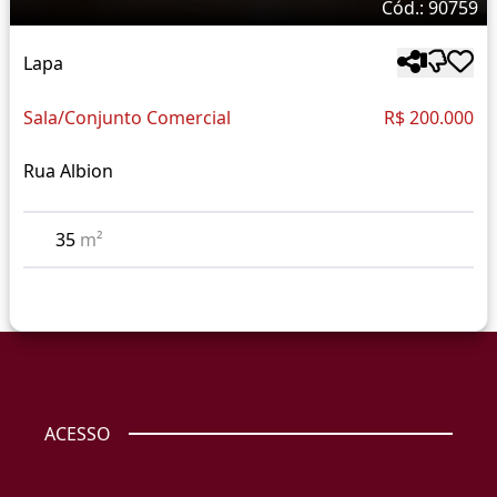
Cód.: 90759
Lapa
Sala/Conjunto Comercial
R$ 200.000
Rua Albion
35
m²
ACESSO