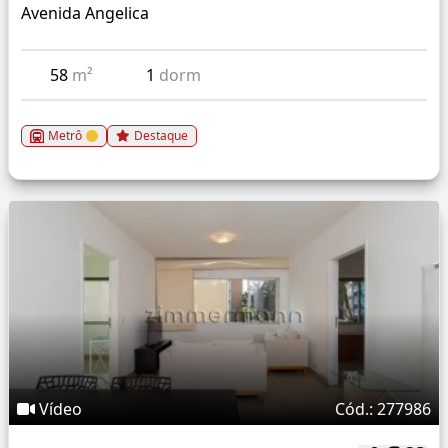
Avenida Angelica
58
m²
1
dorm
Metrô
Destaque
Vídeo
Cód.: 277986