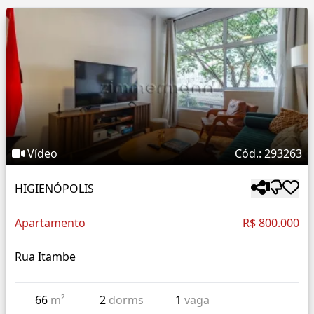
Vídeo
Cód.: 293263
HIGIENÓPOLIS
Apartamento
R$ 800.000
Rua Itambe
66
m²
2
dorms
1
vaga