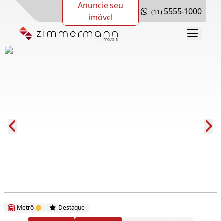
Anuncie seu
5555-1000
(11)
imóvel
Cód.: 278281
Metrô
Destaque