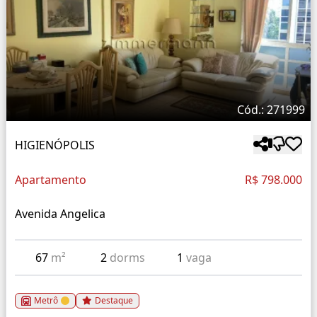
Cód.: 271999
HIGIENÓPOLIS
Apartamento
R$ 798.000
Avenida Angelica
67
m²
2
dorms
1
vaga
Metrô
Destaque