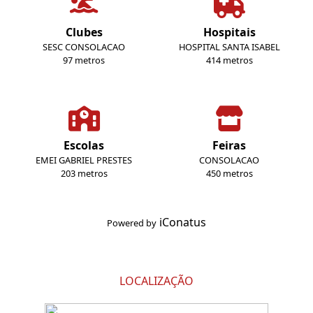
Clubes
Hospitais
SESC CONSOLACAO
HOSPITAL SANTA ISABEL
97 metros
414 metros
Escolas
Feiras
EMEI GABRIEL PRESTES
CONSOLACAO
203 metros
450 metros
iConatus
Powered by
LOCALIZAÇÃO