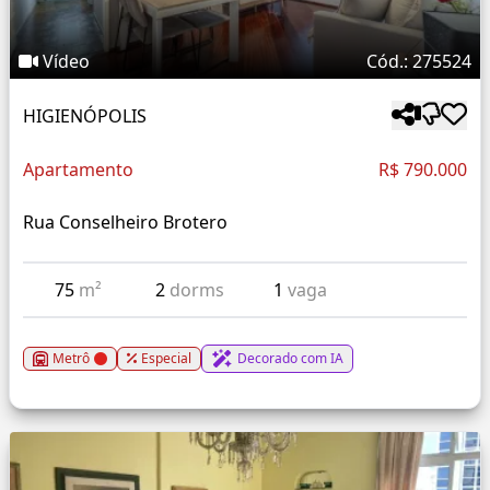
Vídeo
Cód.: 275524
HIGIENÓPOLIS
Apartamento
R$ 790.000
Rua Conselheiro Brotero
75
m²
2
dorms
1
vaga
Metrô
Especial
Decorado com IA