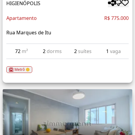
HIGIENÓPOLIS
Apartamento
R$ 775.000
Rua Marques de Itu
72
m²
2
dorms
2
suítes
1
vaga
Metrô