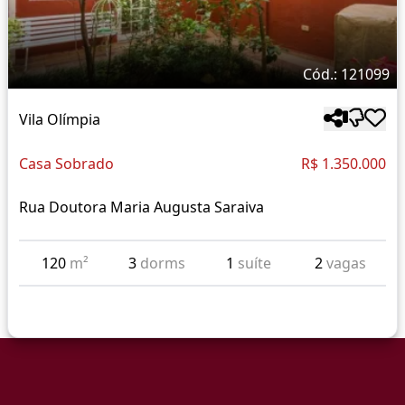
Cód.: 121099
Vila Olímpia
Casa Sobrado
R$ 1.350.000
Rua Doutora Maria Augusta Saraiva
120
m²
3
dorms
1
suíte
2
vagas