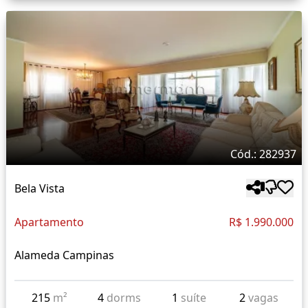
Cód.: 282937
Bela Vista
Apartamento
R$ 1.990.000
Alameda Campinas
215
m²
4
dorms
1
suíte
2
vagas