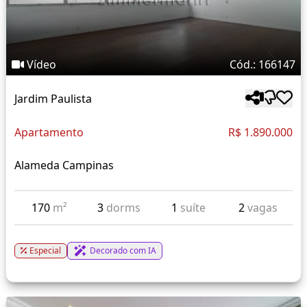
Vídeo
Cód.: 166147
Jardim Paulista
Apartamento
R$ 1.890.000
Alameda Campinas
170
m²
3
dorms
1
suíte
2
vagas
Especial
Decorado com IA