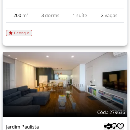
200
m²
3
dorms
1
suíte
2
vagas
Destaque
Cód.: 279636
Jardim Paulista