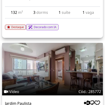
132
m²
3
dorms
1
suíte
1
vaga
Destaque
Decorado com IA
Vídeo
Cód.: 285772
Jardim Paulista