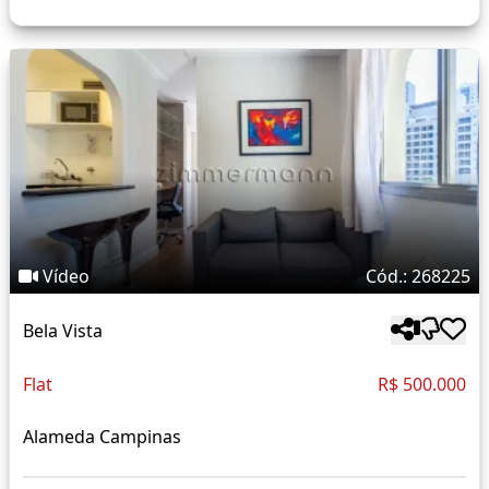
Vídeo
Cód.: 268225
Bela Vista
Flat
R$ 500.000
Alameda Campinas