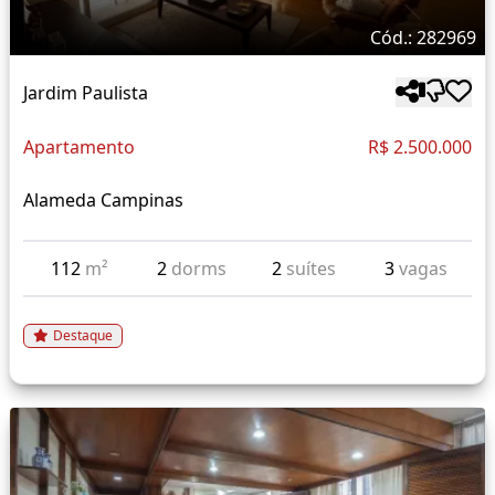
Cód.: 282969
Jardim Paulista
Apartamento
R$ 2.500.000
Alameda Campinas
112
m²
2
dorms
2
suítes
3
vagas
Destaque