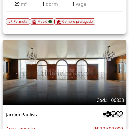
29
m²
1
dorm
1
vaga
Permuta
Metrô
Compre já alugado
Cód.: 106833
Jardim Paulista
Apartamento
R$ 10.500.000