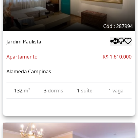
Cód.: 287994
Jardim Paulista
Apartamento
R$ 1.610.000
Alameda Campinas
132
m²
3
dorms
1
suíte
1
vaga