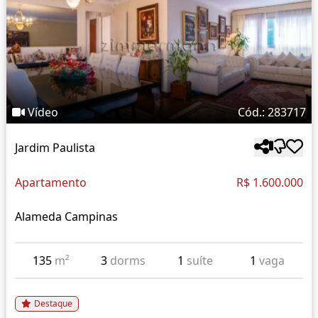
Vídeo
Cód.: 283717
Jardim Paulista
Apartamento
R$ 1.600.000
Alameda Campinas
135
m²
3
dorms
1
suíte
1
vaga
Destaque