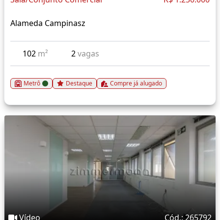
Alameda Campinasz
102
m²
2
vagas
Metrô
Destaque
Compre já alugado
Vídeo
Cód.: 265792