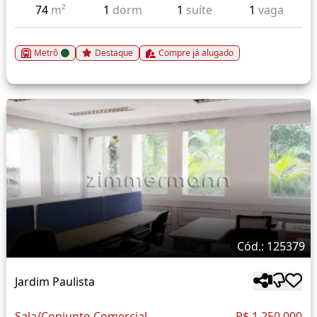
74
m²
1
dorm
1
suíte
1
vaga
Metrô
Destaque
Compre já alugado
Cód.: 125379
Jardim Paulista
Sala/Conjunto Comercial
R$ 1.250.000