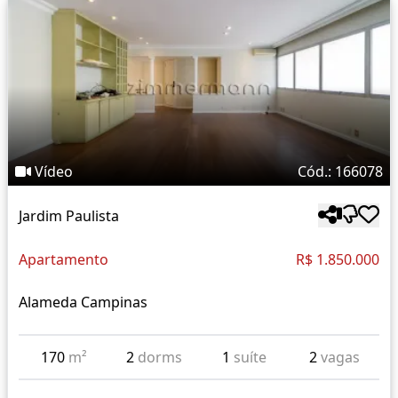
Vídeo
Cód.: 166078
Jardim Paulista
Apartamento
R$ 1.850.000
Alameda Campinas
170
m²
2
dorms
1
suíte
2
vagas