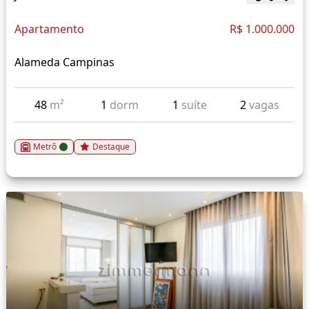
Apartamento
R$ 1.000.000
Alameda Campinas
48
m²
1
dorm
1
suíte
2
vagas
Metrô
Destaque