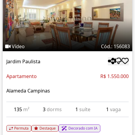
Vídeo
Cód.: 156083
Jardim Paulista
Apartamento
R$ 1.550.000
Alameda Campinas
135
m²
3
dorms
1
suíte
1
vaga
Permuta
Destaque
Decorado com IA