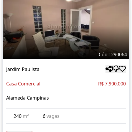
Cód.: 290064
Jardim Paulista
Casa Comercial
R$ 7.900.000
Alameda Campinas
240
m²
6
vagas