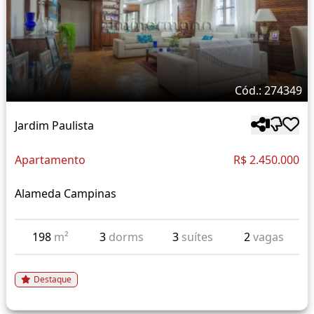
Cód.: 274349
Jardim Paulista
Apartamento
R$ 2.450.000
Alameda Campinas
198
m²
3
dorms
3
suítes
2
vagas
Destaque