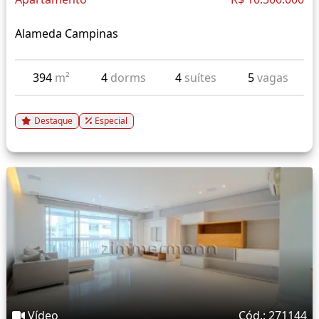
Alameda Campinas
394
m²
4
dorms
4
suítes
5
vagas
Destaque
Especial
Vídeo
Cód.: 271144