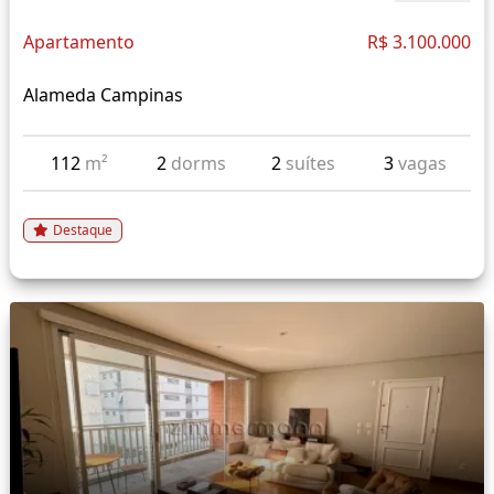
Apartamento
R$ 3.100.000
Alameda Campinas
112
m²
2
dorms
2
suítes
3
vagas
Destaque