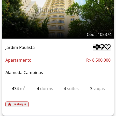
Cód.: 105374
Jardim Paulista
Apartamento
R$ 8.500.000
Alameda Campinas
434
m²
4
dorms
4
suítes
3
vagas
Destaque