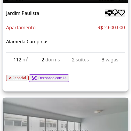
Jardim Paulista
Apartamento
R$ 2.600.000
Alameda Campinas
112
m²
2
dorms
2
suítes
3
vagas
Especial
Decorado com IA