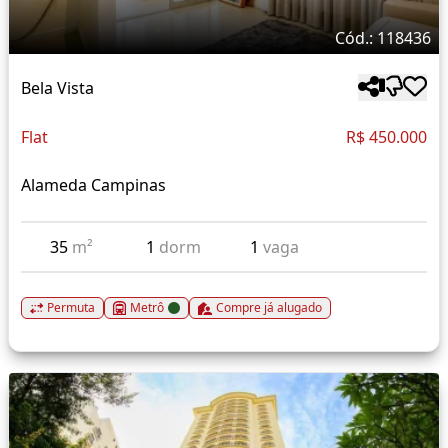
Cód.: 118436
Bela Vista
Flat
R$ 450.000
Alameda Campinas
35
m²
1
dorm
1
vaga
Permuta
Metrô
Compre já alugado