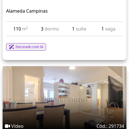
Alameda Campinas
110
m²
3
dorms
1
suíte
1
vaga
Decorado com IA
Vídeo
Cód.: 291734