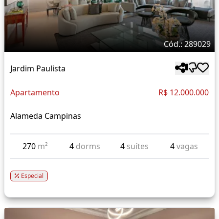
Cód.: 289029
Jardim Paulista
Apartamento
R$ 12.000.000
Alameda Campinas
270
m²
4
dorms
4
suítes
4
vagas
Especial