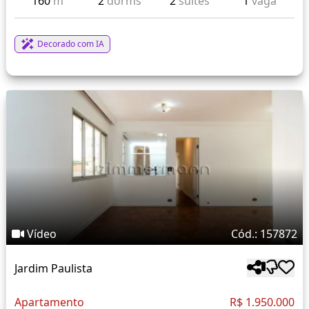
160
m²
2
dorms
2
suítes
1
vaga
Decorado com IA
Vídeo
Cód.: 157872
Jardim Paulista
Apartamento
R$ 1.950.000