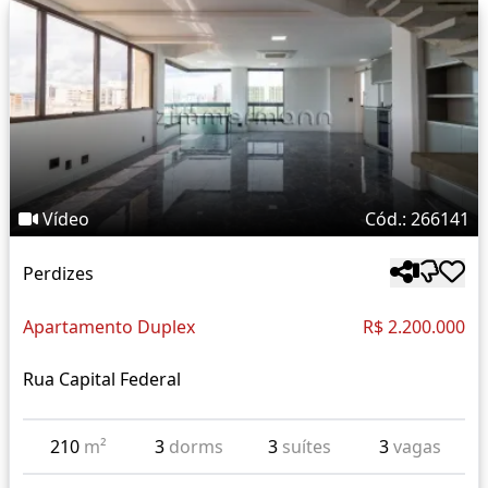
Vídeo
Cód.: 266141
Perdizes
Apartamento Duplex
R$ 2.200.000
Rua Capital Federal
210
m²
3
dorms
3
suítes
3
vagas