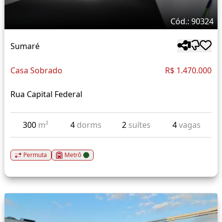
Cód.: 90324
Sumaré
Casa Sobrado
R$ 1.470.000
Rua Capital Federal
300
m²
4
dorms
2
suítes
4
vagas
Permuta
Metrô