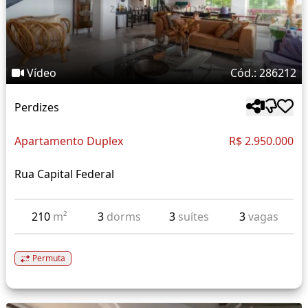
Vídeo
Cód.: 286212
Perdizes
Apartamento Duplex
R$ 2.950.000
Rua Capital Federal
210
m²
3
dorms
3
suítes
3
vagas
Permuta