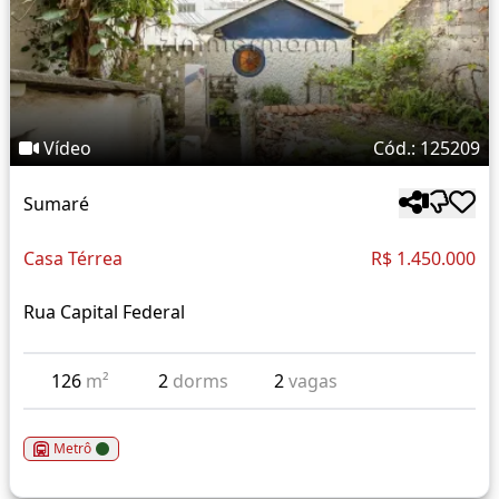
Vídeo
Cód.: 125209
Sumaré
Casa Térrea
R$ 1.450.000
Rua Capital Federal
126
m²
2
dorms
2
vagas
Metrô