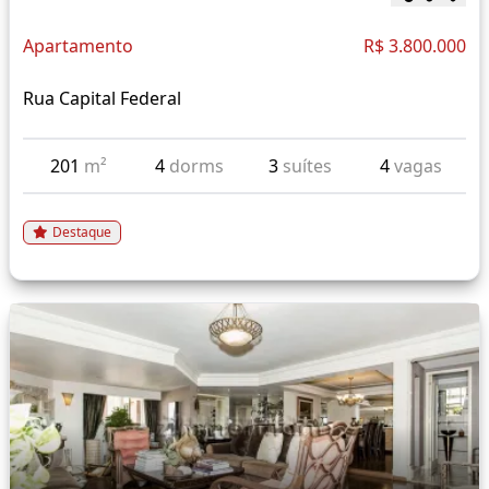
Apartamento
R$ 3.800.000
Rua Capital Federal
201
m²
4
dorms
3
suítes
4
vagas
Destaque