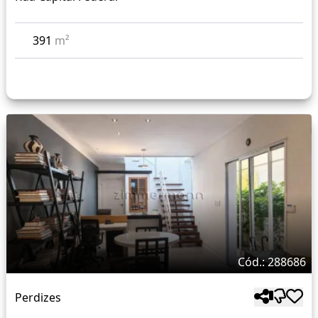
391
m²
Cód.: 288686
Perdizes