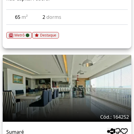
65
m²
2
dorms
Metrô
Destaque
Cód.: 164252
Sumaré