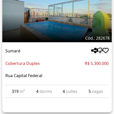
Cód.: 282678
Sumaré
Cobertura Duplex
R$ 5.300.000
Rua Capital Federal
319
m²
4
dorms
4
suítes
5
vagas