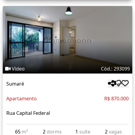
Vídeo
Cód.: 293099
Sumaré
Apartamento
R$ 870.000
Rua Capital Federal
65
m²
2
dorms
1
suíte
2
vagas