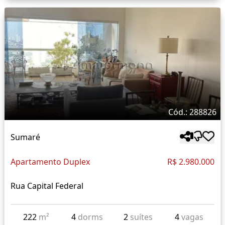
Cód.: 288826
Sumaré
Apartamento Duplex
R$ 2.980.000
Rua Capital Federal
222
m²
4
dorms
2
suítes
4
vagas