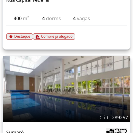
Rua Capital Federal
400
m²
4
dorms
4
vagas
Destaque
Compre já alugado
Cód.: 289257
Sumaré