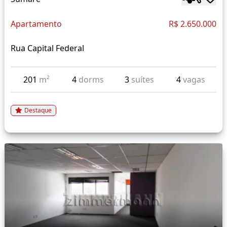
Apartamento
R$ 2.650.000
Rua Capital Federal
201
m²
4
dorms
3
suítes
4
vagas
Destaque