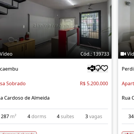
Vídeo
Cód.: 139733
Ví
acaembu
Perdi
sa Sobrado
R$ 5.200.000
Apar
a Cardoso de Almeida
Rua 
287
m²
4
dorms
4
suítes
3
vagas
3