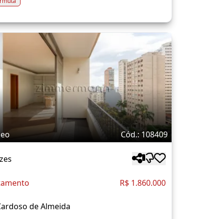
rmuta
deo
Cód.: 108409
zes
tamento
R$ 1.860.000
Cardoso de Almeida