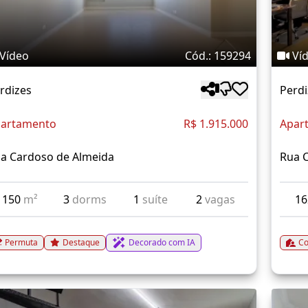
Vídeo
Cód.: 159294
Ví
rdizes
Perdi
artamento
R$ 1.915.000
Apar
a Cardoso de Almeida
Rua 
150
m²
3
dorms
1
suíte
2
vagas
1
Permuta
Destaque
Decorado com IA
Co