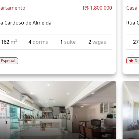
artamento
R$ 1.800.000
Casa
a Cardoso de Almeida
Rua 
162
m²
4
dorms
1
suíte
2
vagas
2
Especial
De