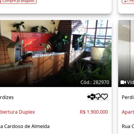
Compre já alugado
Pe
Cód.: 282970
Ví
rdizes
Perdi
bertura Duplex
R$ 1.900.000
Apar
a Cardoso de Almeida
Rua 