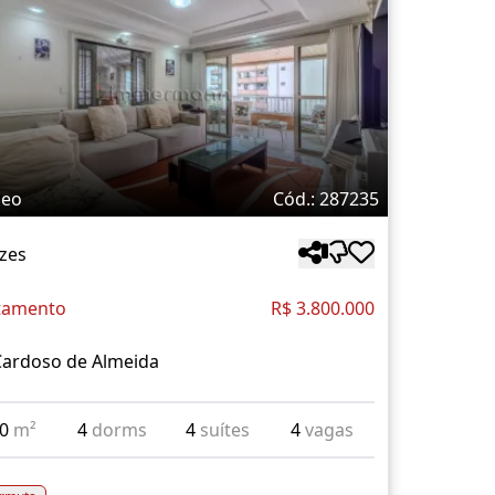
deo
Cód.: 287235
zes
tamento
R$ 3.800.000
Cardoso de Almeida
40
m²
4
dorms
4
suítes
4
vagas