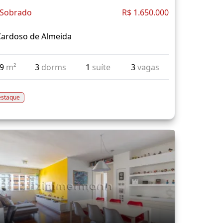
 Sobrado
R$ 1.650.000
Cardoso de Almeida
79
m²
3
dorms
1
suíte
3
vagas
staque