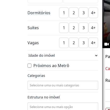
Dormitórios
1
2
3
4+
Suítes
1
2
3
4+
Vagas
1
2
3
4+
P
Próximos ao Metrô
Ca
Categorias
Ru
Estrutura no imóvel