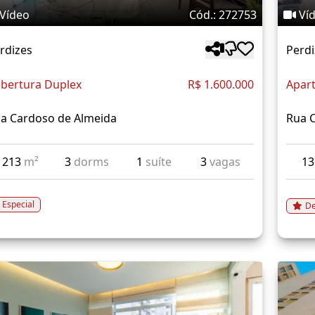
Vídeo
Cód.: 272753
Ví
rdizes
Perdi
bertura Duplex
R$ 1.600.000
Apar
a Cardoso de Almeida
Rua 
213
m²
3
dorms
1
suíte
3
vagas
1
Especial
De