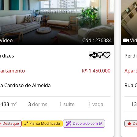
Vídeo
Cód.: 276384
Ví
rdizes
Perdi
artamento
R$ 1.450.000
Apar
a Cardoso de Almeida
Rua 
133
m²
3
dorms
1
suíte
1
vaga
1
Destaque
Planta Modificada
Decorado com IA
De