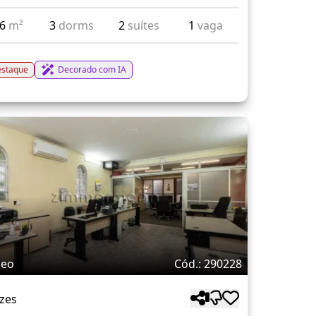
96
m²
3
dorms
2
suítes
1
vaga
staque
Decorado com IA
deo
Cód.: 290228
zes