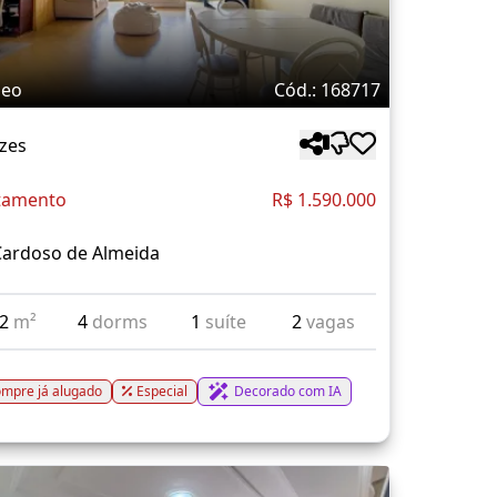
deo
Cód.: 168717
zes
tamento
R$ 1.590.000
Cardoso de Almeida
62
m²
4
dorms
1
suíte
2
vagas
mpre já alugado
Especial
Decorado com IA