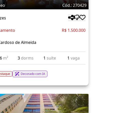
deo
Cód.: 270429
zes
tamento
R$ 1.500.000
Cardoso de Almeida
36
m²
3
dorms
1
suíte
1
vaga
staque
Decorado com IA