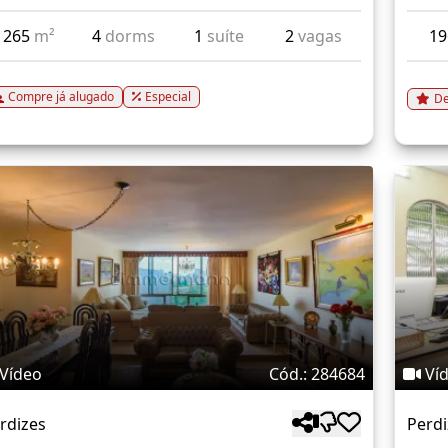
265
m²
4
dorms
1
suíte
2
vagas
1
Compre já alugado
Especial
De
Vídeo
Cód.: 284684
Ví
rdizes
Perdi