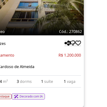
deo
Cód.: 270862
zes
tamento
R$ 1.200.000
Cardoso de Almeida
34
m²
3
dorms
1
suíte
1
vaga
staque
Decorado com IA