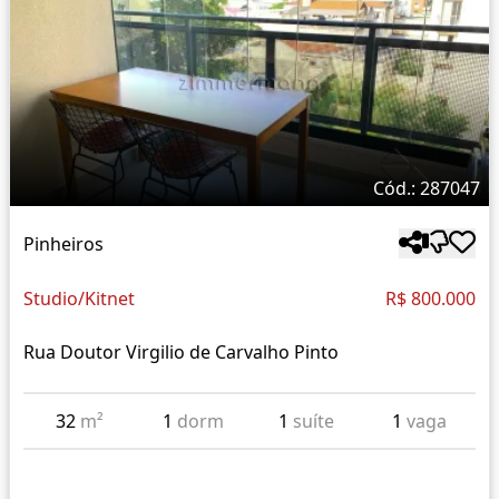
Cód.: 287047
Pinheiros
Studio/Kitnet
R$ 800.000
Rua Doutor Virgilio de Carvalho Pinto
32
m²
1
dorm
1
suíte
1
vaga