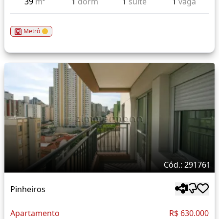
39
m²
1
dorm
1
suíte
1
vaga
Metrô
Cód.: 291761
Pinheiros
Apartamento
R$ 630.000