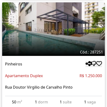
Cód.: 287251
Pinheiros
Apartamento Duplex
R$ 1.250.000
Rua Doutor Virgilio de Carvalho Pinto
50
m²
1
dorm
1
suíte
1
vaga