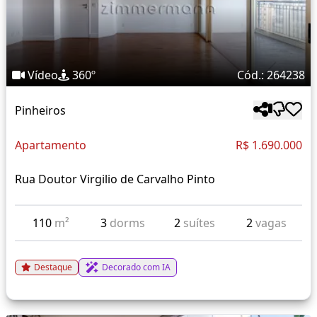
Vídeo
360º
Cód.: 264238
Pinheiros
Apartamento
R$ 1.690.000
Rua Doutor Virgilio de Carvalho Pinto
110
m²
3
dorms
2
suítes
2
vagas
Destaque
Decorado com IA