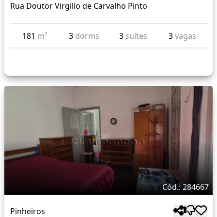
Rua Doutor Virgilio de Carvalho Pinto
181
m²
3
dorms
3
suítes
3
vagas
Cód.: 284667
Pinheiros