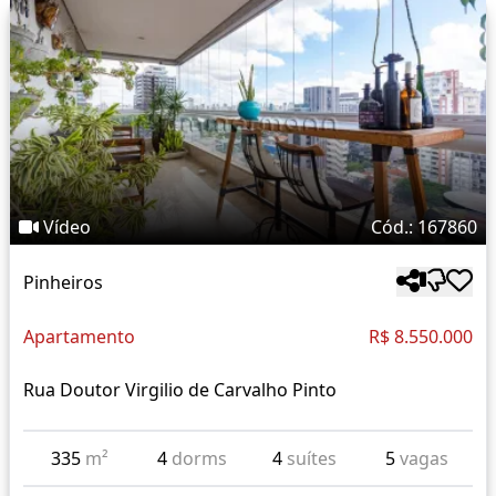
Vídeo
Cód.: 167860
Pinheiros
Apartamento
R$ 8.550.000
Rua Doutor Virgilio de Carvalho Pinto
335
m²
4
dorms
4
suítes
5
vagas