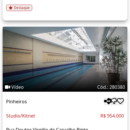
Destaque
Vídeo
Cód.: 280380
Pinheiros
Studio/Kitnet
R$ 954.000
Rua Doutor Virgilio de Carvalho Pinto