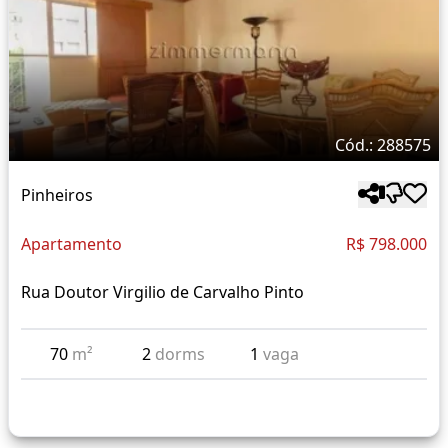
Cód.: 288575
Pinheiros
Apartamento
R$ 798.000
Rua Doutor Virgilio de Carvalho Pinto
70
m²
2
dorms
1
vaga