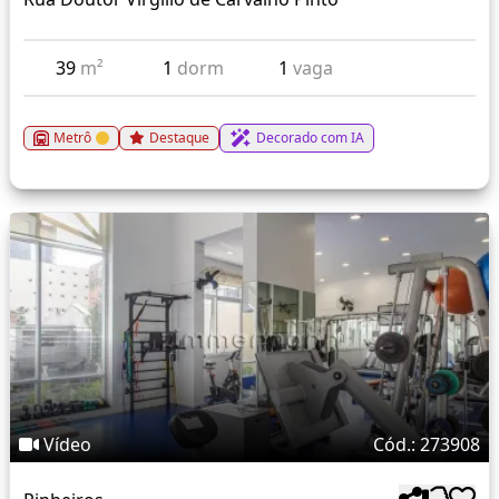
39
m²
1
dorm
1
vaga
Metrô
Destaque
Decorado com IA
Vídeo
Cód.: 273908