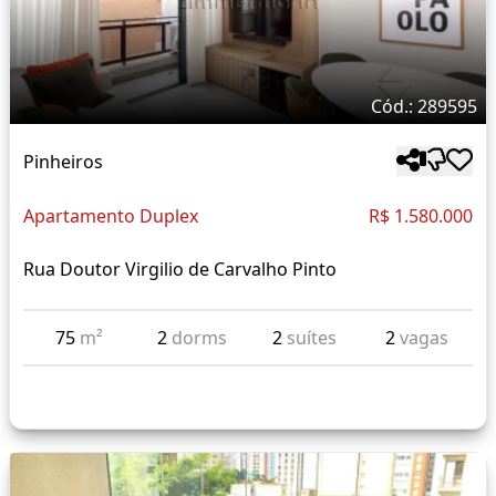
Cód.: 289595
Pinheiros
Apartamento Duplex
R$ 1.580.000
Rua Doutor Virgilio de Carvalho Pinto
75
m²
2
dorms
2
suítes
2
vagas