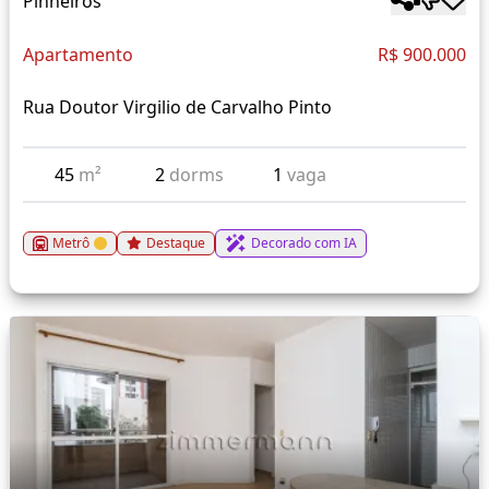
Pinheiros
Apartamento
R$ 900.000
Rua Doutor Virgilio de Carvalho Pinto
45
m²
2
dorms
1
vaga
Metrô
Destaque
Decorado com IA