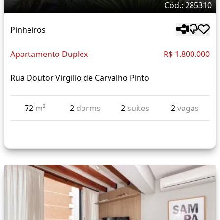
Cód.: 285310
Pinheiros
Apartamento Duplex
R$ 1.800.000
Rua Doutor Virgilio de Carvalho Pinto
72
m²
2
dorms
2
suítes
2
vagas