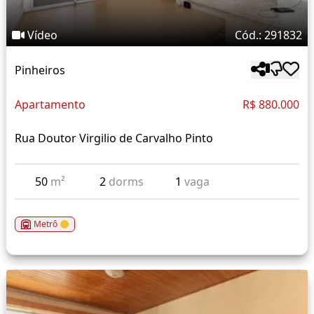
Vídeo
Cód.: 291832
Pinheiros
Apartamento
R$ 880.000
Rua Doutor Virgilio de Carvalho Pinto
50
m²
2
dorms
1
vaga
Metrô