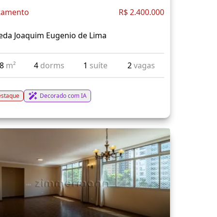
tamento
R$ 2.400.000
eda Joaquim Eugenio de Lima
78
m²
4
dorms
1
suíte
2
vagas
staque
Decorado com IA