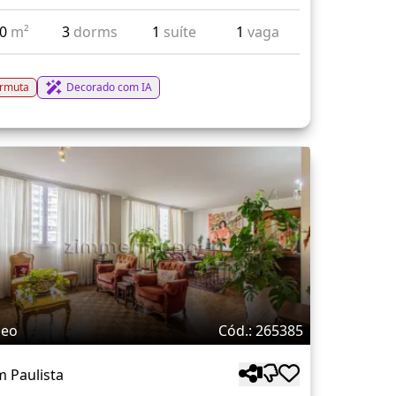
70
m²
3
dorms
1
suíte
1
vaga
rmuta
Decorado com IA
deo
Cód.: 265385
m Paulista