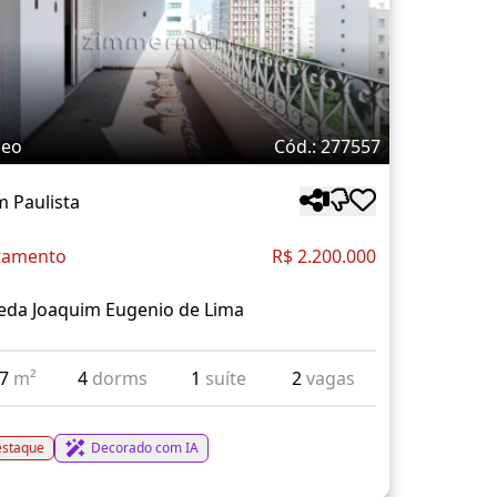
deo
Cód.: 277557
m Paulista
tamento
R$ 2.200.000
eda Joaquim Eugenio de Lima
07
m²
4
dorms
1
suíte
2
vagas
staque
Decorado com IA