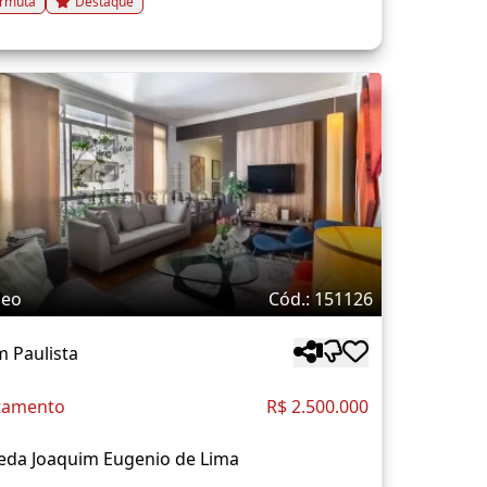
rmuta
Destaque
deo
Cód.: 151126
m Paulista
tamento
R$ 2.500.000
eda Joaquim Eugenio de Lima