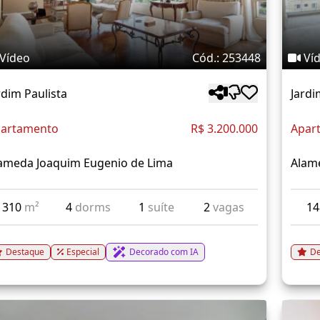
Vídeo
Cód.: 253448
Ví
rdim Paulista
Jardi
artamento
R$ 3.200.000
Apar
ameda Joaquim Eugenio de Lima
Alam
310
m²
4
dorms
1
suíte
2
vagas
1
Destaque
Especial
Decorado com IA
De