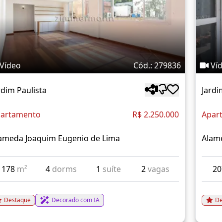
Vídeo
Cód.: 279836
Ví
rdim Paulista
Jardi
artamento
R$ 2.250.000
Apar
ameda Joaquim Eugenio de Lima
Alam
178
m²
4
dorms
1
suíte
2
vagas
2
Destaque
Decorado com IA
De