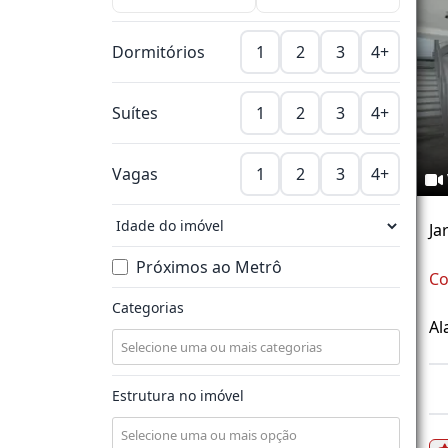
Dormitórios
1
2
3
4+
Suítes
1
2
3
4+
Vagas
1
2
3
4+
Ja
Próximos ao Metrô
Co
Categorias
Al
Estrutura no imóvel