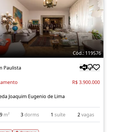
Cód.: 119576
m Paulista
tamento
R$ 3.900.000
eda Joaquim Eugenio de Lima
09
m²
3
dorms
1
suíte
2
vagas