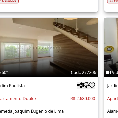
Destaque
Pe
360º
Cód.: 277206
Ví
rdim Paulista
Jardi
artamento Duplex
R$ 2.680.000
Apar
ameda Joaquim Eugenio de Lima
Alam