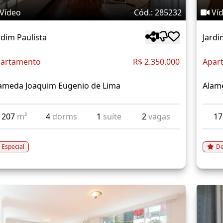
Vídeo
Cód.: 285232
Ví
rdim Paulista
Jardi
artamento
R$ 2.350.000
Apar
ameda Joaquim Eugenio de Lima
Alam
207
m²
4
dorms
1
suíte
2
vagas
1
Especial
De