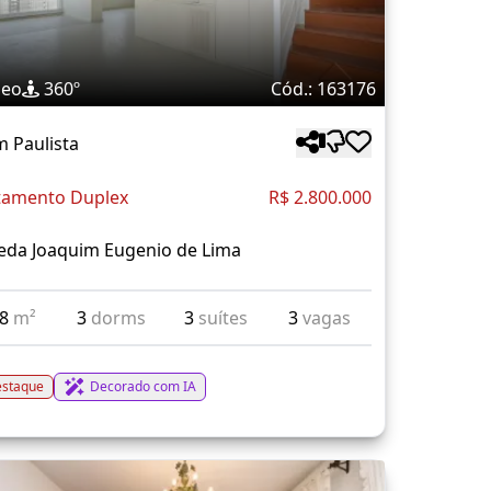
deo
360º
Cód.: 163176
m Paulista
tamento Duplex
R$ 2.800.000
eda Joaquim Eugenio de Lima
48
m²
3
dorms
3
suítes
3
vagas
staque
Decorado com IA