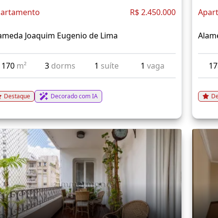
artamento
R$ 2.450.000
Apar
ameda Joaquim Eugenio de Lima
Alam
170
m²
3
dorms
1
suíte
1
vaga
1
Destaque
Decorado com IA
De