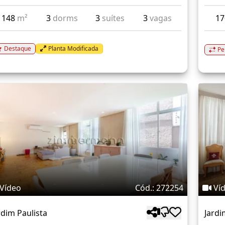
148
m²
3
dorms
3
suítes
3
vagas
1
Destaque
Planta Modificada
Pe
Vídeo
Cód.: 272254
Ví
rdim Paulista
Jardi