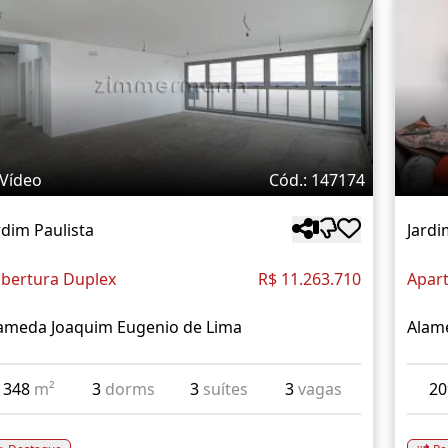
Vídeo
Cód.: 147174
rdim Paulista
Jardi
bertura Duplex
R$ 11.263.710
Apar
ameda Joaquim Eugenio de Lima
Alam
348
m²
3
dorms
3
suítes
3
vagas
2