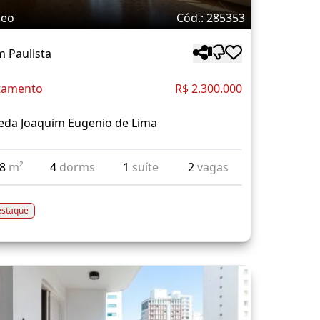
deo
Cód.: 285353
m Paulista
tamento
R$ 2.300.000
eda Joaquim Eugenio de Lima
78
m²
4
dorms
1
suíte
2
vagas
staque