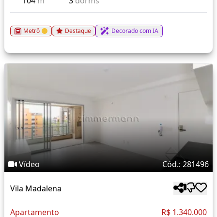
104
m²
3
dorms
Metrô
Destaque
Decorado com IA
Vídeo
Cód.: 281496
Vila Madalena
Apartamento
R$ 1.340.000