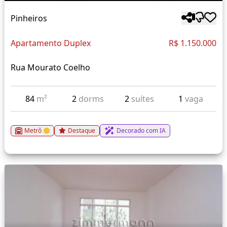
Pinheiros
Apartamento Duplex
R$ 1.150.000
Rua Mourato Coelho
84
m²
2
dorms
2
suítes
1
vaga
Metrô
Destaque
Decorado com IA