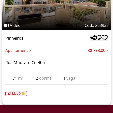
Vídeo
Cód.: 263935
Pinheiros
Apartamento
R$ 798.000
Rua Mourato Coelho
71
m²
2
dorms
1
vaga
Metrô