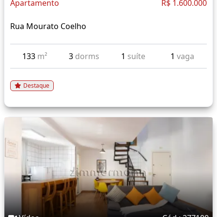
Apartamento
R$ 1.600.000
Rua Mourato Coelho
133
m²
3
dorms
1
suíte
1
vaga
Destaque