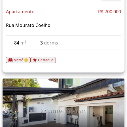
Apartamento
R$ 700.000
Rua Mourato Coelho
84
m²
3
dorms
Metrô
Destaque