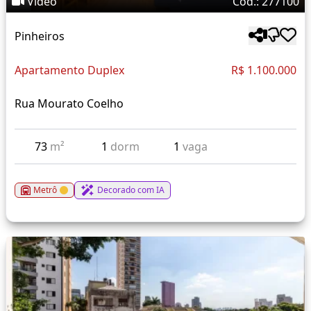
Vídeo
Cód.: 277100
Pinheiros
Apartamento Duplex
R$ 1.100.000
Rua Mourato Coelho
73
m²
1
dorm
1
vaga
Metrô
Decorado com IA