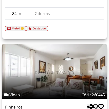
84
m²
2
dorms
Metrô
Destaque
Vídeo
Cód.: 260445
Pinheiros