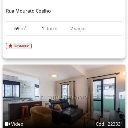
Rua Mourato Coelho
69
m²
1
dorm
2
vagas
Destaque
Vídeo
Cód.: 223331