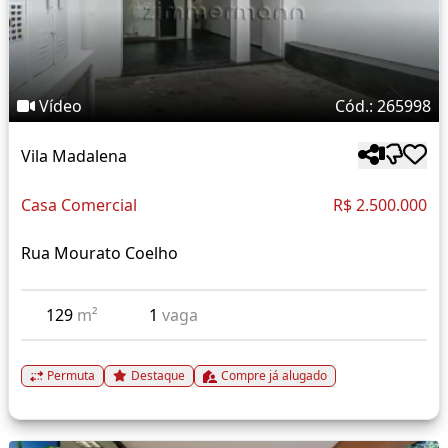
Vídeo
Cód.: 265998
Vila Madalena
Casa Comercial
R$ 2.500.000
Rua Mourato Coelho
129
m²
1
vaga
Permuta
Destaque
Compre já alugado