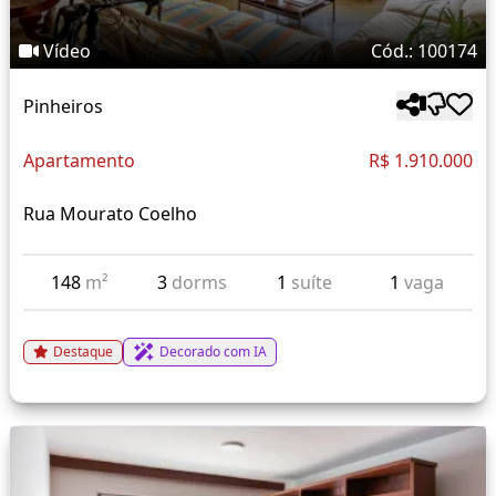
Vídeo
Cód.: 100174
Pinheiros
Apartamento
R$ 1.910.000
Rua Mourato Coelho
148
m²
3
dorms
1
suíte
1
vaga
Destaque
Decorado com IA