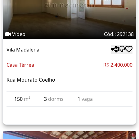
Vídeo
Cód.: 292138
Vila Madalena
Casa Térrea
R$ 2.400.000
Rua Mourato Coelho
150
m²
3
dorms
1
vaga