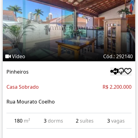
Vídeo
Cód.: 292140
Pinheiros
Casa Sobrado
R$ 2.200.000
Rua Mourato Coelho
180
m²
3
dorms
2
suítes
3
vagas