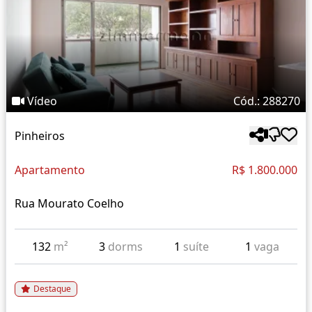
Vídeo
Cód.: 288270
Pinheiros
Apartamento
R$ 1.800.000
Rua Mourato Coelho
132
m²
3
dorms
1
suíte
1
vaga
Destaque