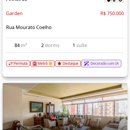
Garden
R$ 750.000
Rua Mourato Coelho
84
m²
2
dorms
1
suíte
Permuta
Metrô
Destaque
Decorado com IA