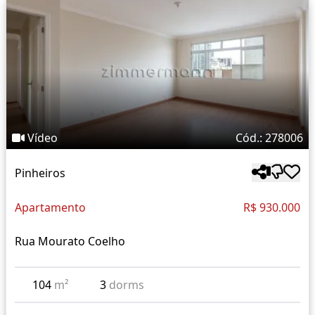
Vídeo
Cód.: 278006
Pinheiros
Apartamento
R$ 930.000
Rua Mourato Coelho
104
m²
3
dorms