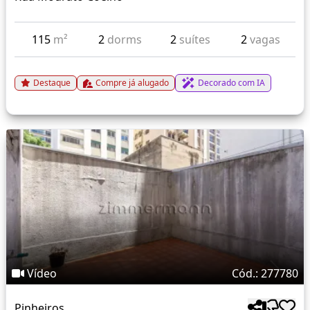
115
m²
2
dorms
2
suítes
2
vagas
Destaque
Compre já alugado
Decorado com IA
Vídeo
Cód.: 277780
Pinheiros