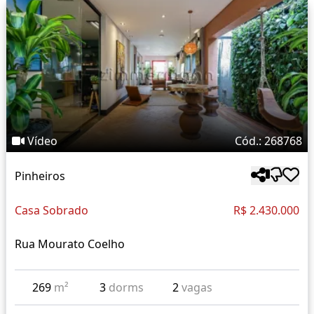
Vídeo
Cód.: 268768
Pinheiros
Casa Sobrado
R$ 2.430.000
Rua Mourato Coelho
269
m²
3
dorms
2
vagas