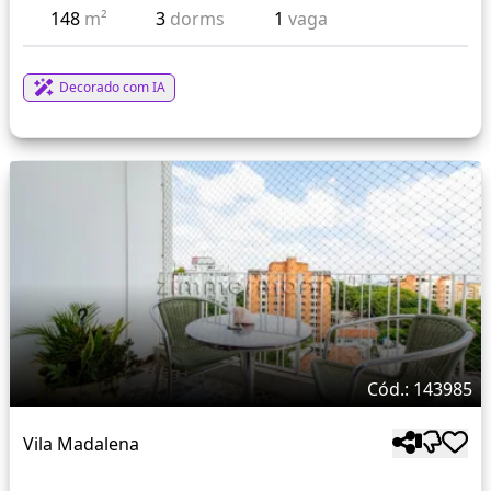
148
m²
3
dorms
1
vaga
Decorado com IA
Cód.: 143985
Vila Madalena