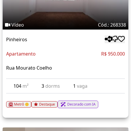
Vídeo
Cód.: 268338
Pinheiros
Apartamento
R$ 950.000
Rua Mourato Coelho
104
m²
3
dorms
1
vaga
Metrô
Destaque
Decorado com IA