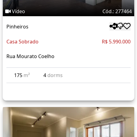
Vídeo
Cód.: 277464
Pinheiros
Casa Sobrado
R$ 5.990.000
Rua Mourato Coelho
175
m²
4
dorms