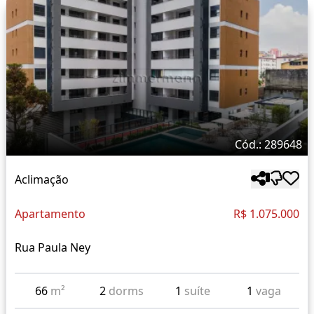
Cód.: 289648
Aclimação
Apartamento
R$ 1.075.000
Rua Paula Ney
66
m²
2
dorms
1
suíte
1
vaga