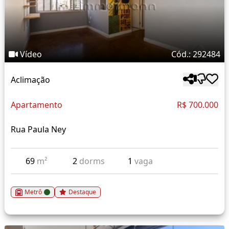
Vídeo
Cód.: 292484
Aclimação
Apartamento
R$ 700.000
Rua Paula Ney
69
m²
2
dorms
1
vaga
Metrô
Destaque