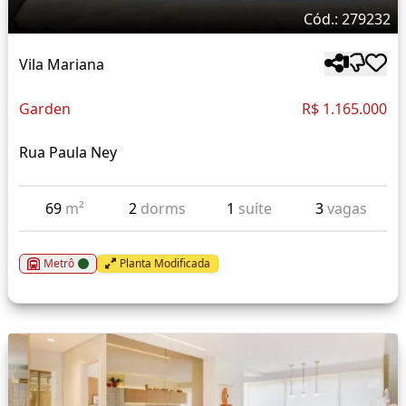
Cód.: 279232
Vila Mariana
Garden
R$ 1.165.000
Rua Paula Ney
69
m²
2
dorms
1
suíte
3
vagas
Metrô
Planta Modificada