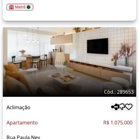
Metrô
Cód.: 289653
Aclimação
Apartamento
R$ 1.075.000
Rua Paula Ney