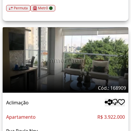
Permuta
Metrô
Cód.: 168909
Aclimação
Apartamento
R$ 3.922.000