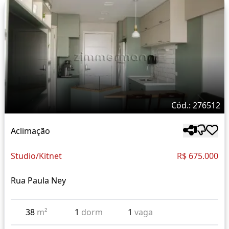
Cód.: 276512
Aclimação
Studio/Kitnet
R$ 675.000
Rua Paula Ney
38
m²
1
dorm
1
vaga