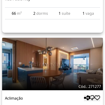
66
m²
2
dorms
1
suíte
1
vaga
Cód.: 271277
Aclimação