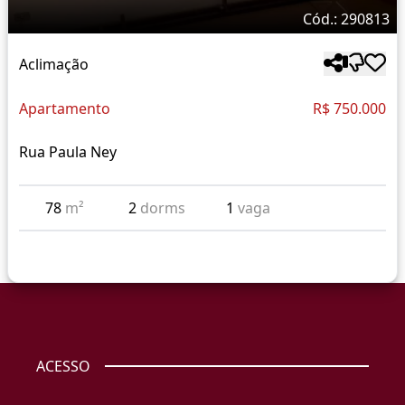
Cód.: 290813
Aclimação
Apartamento
R$ 750.000
Rua Paula Ney
78
m²
2
dorms
1
vaga
ACESSO