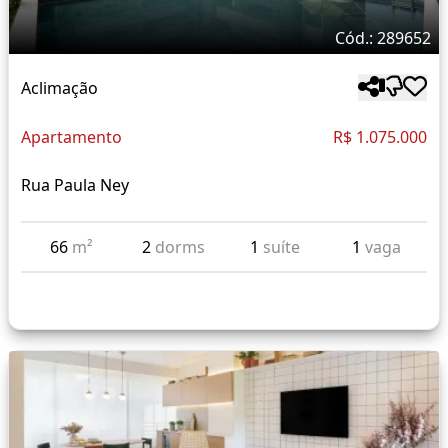
Cód.: 289652
Aclimação
Apartamento
R$ 1.075.000
Rua Paula Ney
66
m²
2
dorms
1
suíte
1
vaga