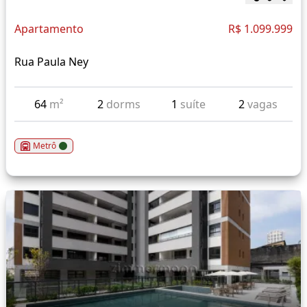
Apartamento
R$ 1.099.999
Rua Paula Ney
64
m²
2
dorms
1
suíte
2
vagas
Metrô