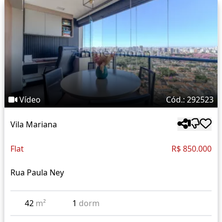
Vídeo
Cód.: 292523
Vila Mariana
Flat
R$ 850.000
Rua Paula Ney
42
m²
1
dorm