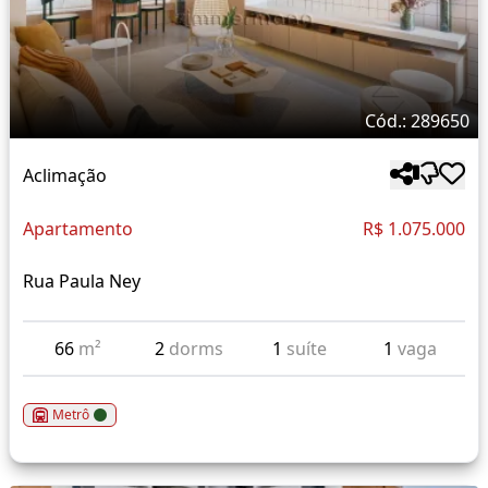
Cód.: 289650
Aclimação
Apartamento
R$ 1.075.000
Rua Paula Ney
66
m²
2
dorms
1
suíte
1
vaga
Metrô