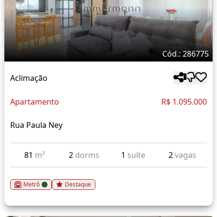
Cód.: 286775
Aclimação
Apartamento
R$ 1.095.000
Rua Paula Ney
81
m²
2
dorms
1
suíte
2
vagas
Metrô
Destaque