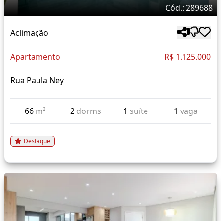
Cód.: 289688
Aclimação
Apartamento
R$ 1.125.000
Rua Paula Ney
66
m²
2
dorms
1
suíte
1
vaga
Destaque