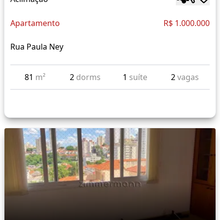
Apartamento
R$ 1.000.000
Rua Paula Ney
81
m²
2
dorms
1
suíte
2
vagas