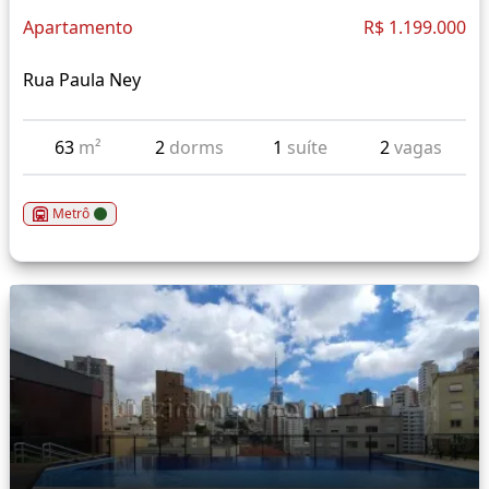
Apartamento
R$ 1.199.000
Rua Paula Ney
63
m²
2
dorms
1
suíte
2
vagas
Metrô