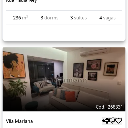
Rua Paula Ney
236
m²
3
dorms
3
suítes
4
vagas
Cód.: 268331
Vila Mariana