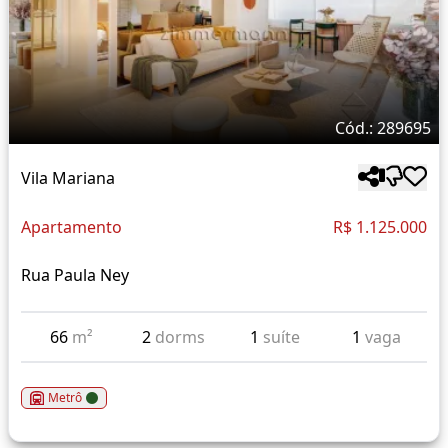
Cód.: 289695
Vila Mariana
Apartamento
R$ 1.125.000
Rua Paula Ney
66
m²
2
dorms
1
suíte
1
vaga
Metrô