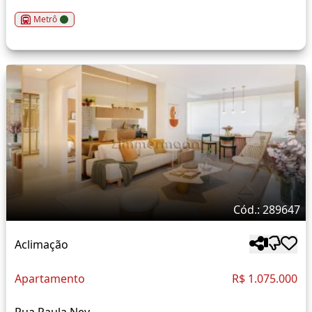
Metrô
Cód.: 289647
Aclimação
Apartamento
R$ 1.075.000