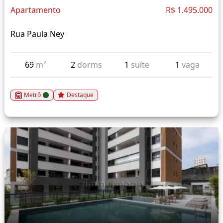
Apartamento
R$ 1.495.000
Rua Paula Ney
69
m²
2
dorms
1
suíte
1
vaga
Metrô
Destaque