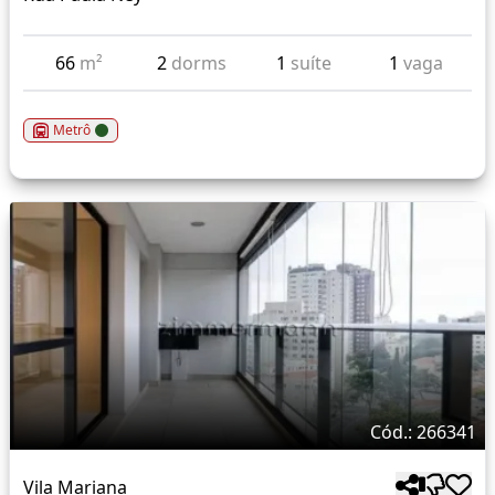
66
m²
2
dorms
1
suíte
1
vaga
Metrô
Cód.: 266341
Vila Mariana