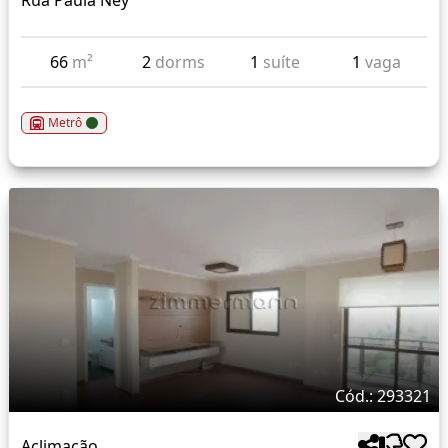
Rua Paula Ney
66
m²
2
dorms
1
suíte
1
vaga
Metrô
Cód.: 293321
Aclimação