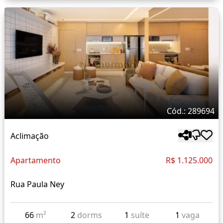
Cód.: 289694
Aclimação
Apartamento
R$ 1.125.000
Rua Paula Ney
66
m²
2
dorms
1
suíte
1
vaga