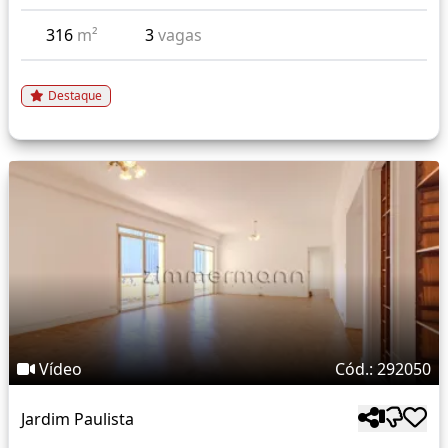
316
m²
3
vagas
Destaque
Vídeo
Cód.: 292050
Jardim Paulista