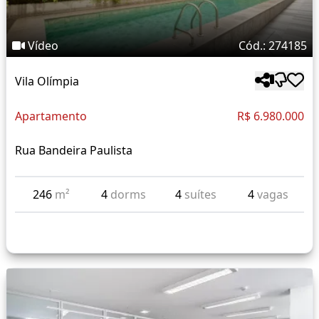
Vídeo
Cód.: 274185
Vila Olímpia
Apartamento
R$ 6.980.000
Rua Bandeira Paulista
246
m²
4
dorms
4
suítes
4
vagas