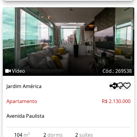
Vídeo
Cód.: 269538
Jardim América
Apartamento
R$ 2.130.000
Avenida Paulista
104
m²
2
dorms
2
suítes