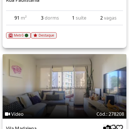
Rua Paulistania
91
m²
3
dorms
1
suíte
2
vagas
Metrô
Destaque
Vídeo
Cód.: 278208
Vila Madalena