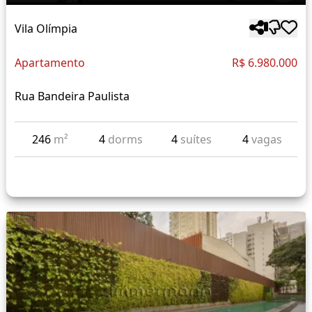
Vila Olímpia
Apartamento
R$ 6.980.000
Rua Bandeira Paulista
246
m²
4
dorms
4
suítes
4
vagas