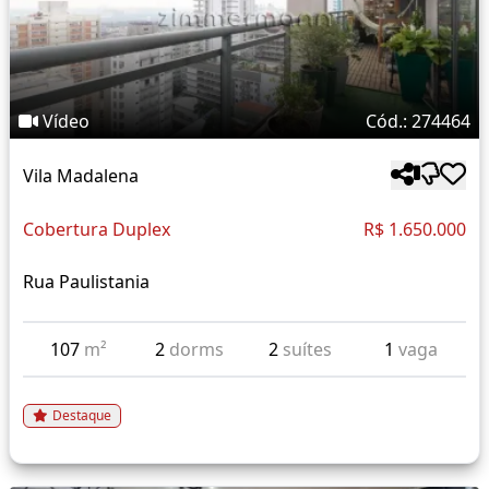
Vídeo
Cód.: 274464
Vila Madalena
Cobertura Duplex
R$ 1.650.000
Rua Paulistania
107
m²
2
dorms
2
suítes
1
vaga
Destaque