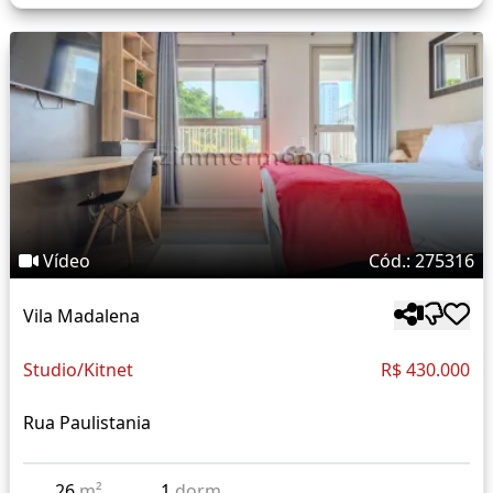
Vídeo
Cód.: 275316
Vila Madalena
Studio/Kitnet
R$ 430.000
Rua Paulistania
26
m²
1
dorm