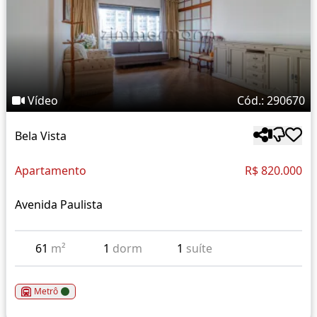
Vídeo
Cód.: 290670
Bela Vista
Apartamento
R$ 820.000
Avenida Paulista
61
m²
1
dorm
1
suíte
Metrô