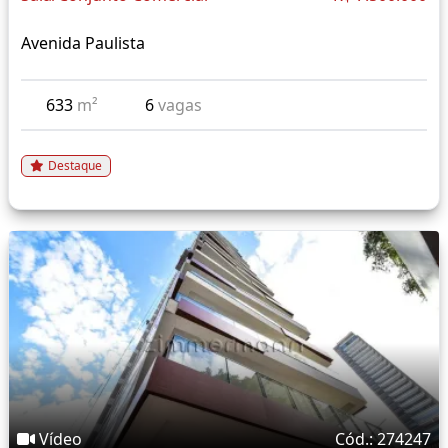
Avenida Paulista
633
m²
6
vagas
Destaque
Vídeo
Cód.: 274247