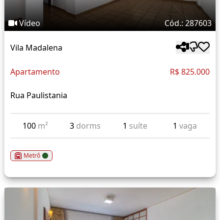
Vídeo
Cód.: 287603
Vila Madalena
Apartamento
R$ 825.000
Rua Paulistania
100
m²
3
dorms
1
suíte
1
vaga
Metrô