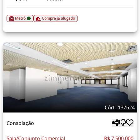
Metrô
Compre já alugado
Cód.: 137624
Consolação
Sala/Conjunto Comercial
R$ 7.500.000