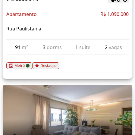
Apartamento
R$ 1.090.000
Rua Paulistania
91
m²
3
dorms
1
suíte
2
vagas
Metrô
Destaque