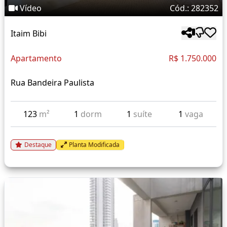
Vídeo
Cód.: 282352
Itaim Bibi
Apartamento
R$ 1.750.000
Rua Bandeira Paulista
123
m²
1
dorm
1
suíte
1
vaga
Destaque
Planta Modificada