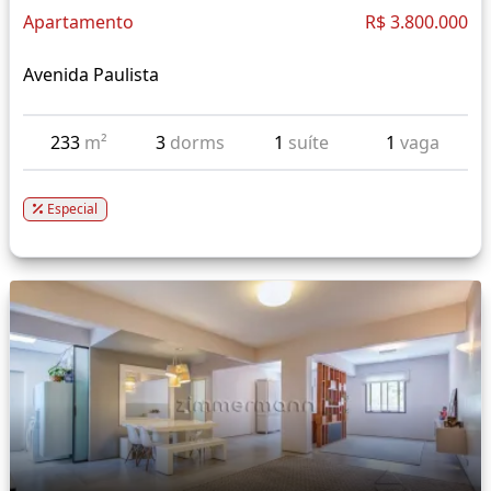
Apartamento
R$ 3.800.000
Avenida Paulista
233
m²
3
dorms
1
suíte
1
vaga
Especial