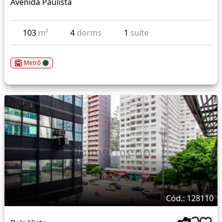
Avenida Paulista
103
m²
4
dorms
1
suíte
Metrô
Cód.: 128110