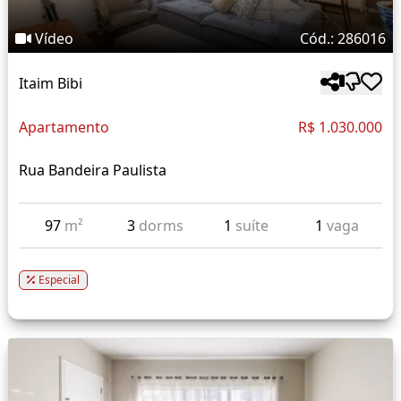
Vídeo
Cód.: 286016
Itaim Bibi
Apartamento
R$ 1.030.000
Rua Bandeira Paulista
97
m²
3
dorms
1
suíte
1
vaga
Especial