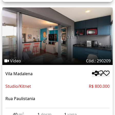
Vídeo
Cód.: 290209
Vila Madalena
Studio/Kitnet
R$ 800.000
Rua Paulistania
40
m²
1
dorm
1
vaga