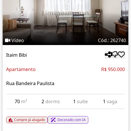
Vídeo
Cód.: 262740
Itaim Bibi
Apartamento
R$ 950.000
Rua Bandeira Paulista
70
m²
2
dorms
1
suíte
1
vaga
Compre já alugado
Decorado com IA