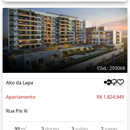
Cód.: 293068
Alto da Lapa
Apartamento
R$ 1.824.949
Rua Pio Xi
99
m²
3
dorms
3
suítes
2
vagas