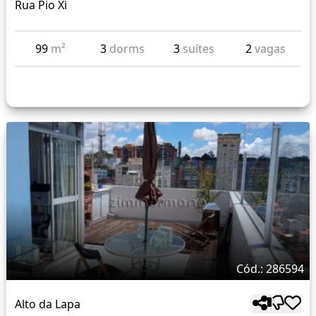
Rua Pio Xi
99
m²
3
dorms
3
suítes
2
vagas
Cód.: 286594
Alto da Lapa