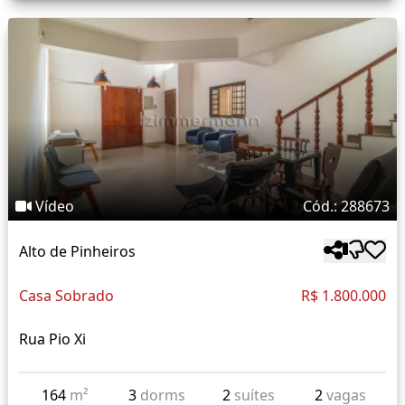
Vídeo
Cód.: 288673
Alto de Pinheiros
Casa Sobrado
R$ 1.800.000
Rua Pio Xi
164
m²
3
dorms
2
suítes
2
vagas