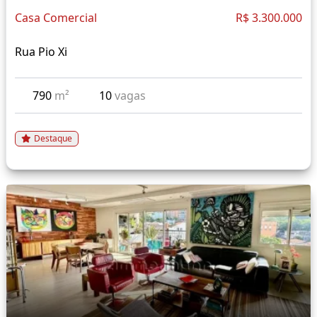
Casa Comercial
R$ 3.300.000
Rua Pio Xi
790
m²
10
vagas
Destaque