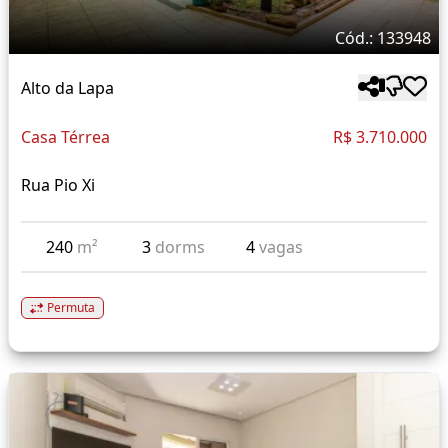
Cód.: 133948
Alto da Lapa
Casa Térrea
R$ 3.710.000
Rua Pio Xi
240
m²
3
dorms
4
vagas
Permuta