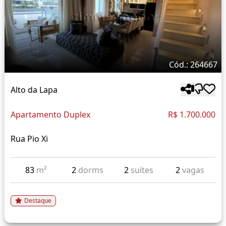
Cód.: 264667
Alto da Lapa
Apartamento Duplex
R$ 1.700.000
Rua Pio Xi
83
m²
2
dorms
2
suítes
2
vagas
Destaque