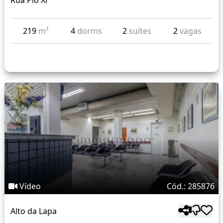
Rua Pio Xi
219
m²
4
dorms
2
suítes
2
vagas
Vídeo
Cód.: 285876
Alto da Lapa