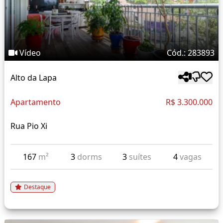
Vídeo
Cód.: 283893
Alto da Lapa
Apartamento
R$ 3.300.000
Rua Pio Xi
167
m²
3
dorms
3
suítes
4
vagas
Destaque