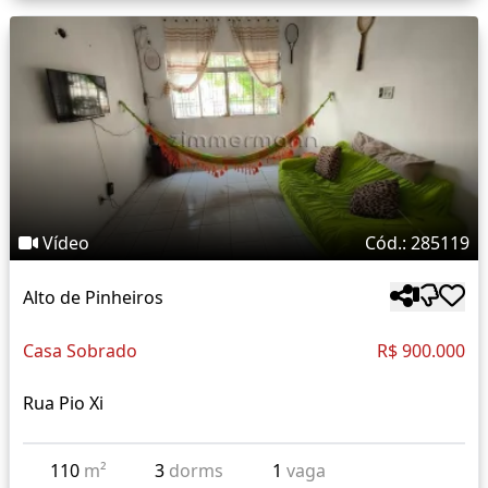
Vídeo
Cód.: 285119
Alto de Pinheiros
Casa Sobrado
R$ 900.000
Rua Pio Xi
110
m²
3
dorms
1
vaga