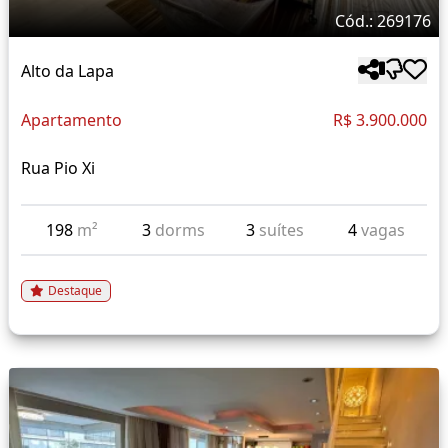
Cód.: 269176
Alto da Lapa
Apartamento
R$ 3.900.000
Rua Pio Xi
198
m²
3
dorms
3
suítes
4
vagas
Destaque