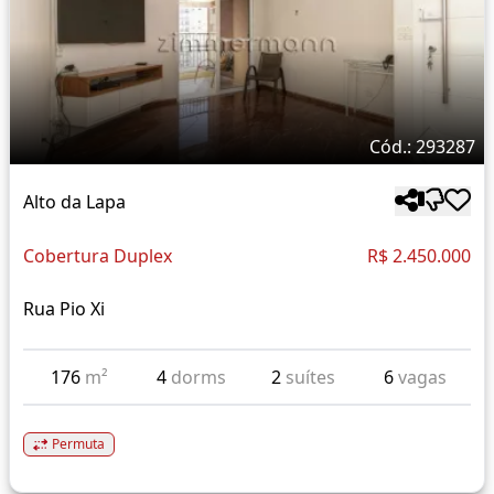
Cód.: 293287
Alto da Lapa
Cobertura Duplex
R$ 2.450.000
Rua Pio Xi
176
m²
4
dorms
2
suítes
6
vagas
Permuta