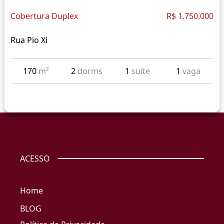
Cobertura Duplex
R$ 1.750.000
Rua Pio Xi
170
m²
2
dorms
1
suíte
1
vaga
ACESSO
Home
BLOG