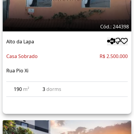
Cód.: 244398
Alto da Lapa
Casa Sobrado
R$ 2.500.000
Rua Pio Xi
190
m²
3
dorms