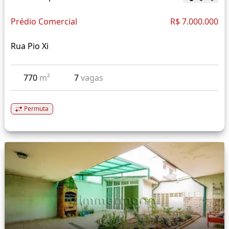
Prédio Comercial
R$ 7.000.000
Rua Pio Xi
770
m²
7
vagas
Permuta