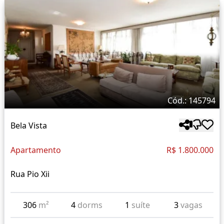
Cód.: 145794
Bela Vista
Apartamento
R$ 1.800.000
Rua Pio Xii
306
m²
4
dorms
1
suíte
3
vagas