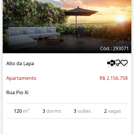
Cód.: 293071
Alto da Lapa
Apartamento
R$ 2.156.758
Rua Pio Xi
120
m²
3
dorms
3
suítes
2
vagas