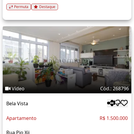
Permuta
Destaque
Vídeo
Cód.: 268796
Bela Vista
Apartamento
R$ 1.500.000
Rua Pio Xii