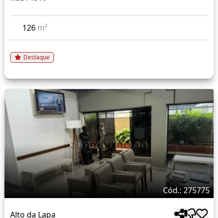
126
m²
Destaque
Cód.: 275775
Alto da Lapa