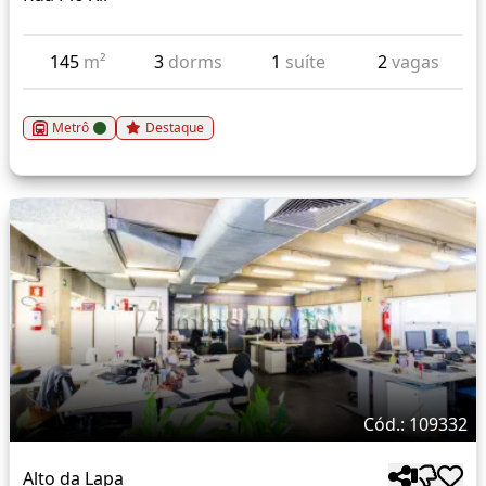
145
m²
3
dorms
1
suíte
2
vagas
Metrô
Destaque
Cód.: 109332
Alto da Lapa