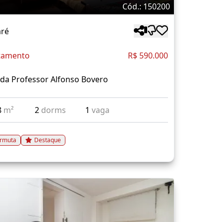
Cód.: 150200
ré
tamento
R$ 590.000
da Professor Alfonso Bovero
8
m²
2
dorms
1
vaga
rmuta
Destaque