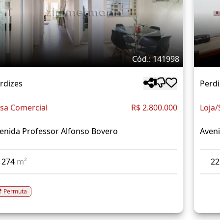
Cód.: 141998
rdizes
Perdi
sa Comercial
R$ 2.800.000
Loja/
enida Professor Alfonso Bovero
Aveni
274
m²
2
Permuta