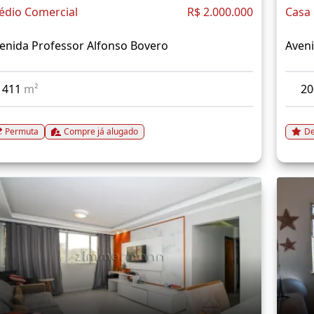
édio Comercial
R$ 2.000.000
Casa
enida Professor Alfonso Bovero
Aveni
411
m²
2
Permuta
Compre já alugado
De