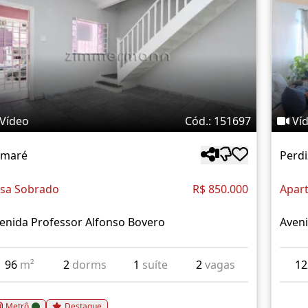
Vídeo
Cód.: 151697
Ví
umaré
Perdi
sa Sobrado
R$ 850.000
Apar
enida Professor Alfonso Bovero
Aveni
96
m²
2
dorms
1
suíte
2
vagas
1
Metrô
Destaque