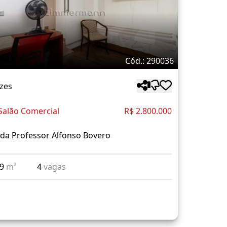
Cód.: 290036
zes
Salão Comercial
R$ 2.800.000
da Professor Alfonso Bovero
29
m²
4
vagas