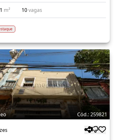
61
m²
10
vagas
staque
deo
Cód.: 259821
zes