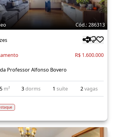
deo
Cód.: 286313
zes
tamento
R$ 1.600.000
da Professor Alfonso Bovero
15
m²
3
dorms
1
suíte
2
vagas
staque