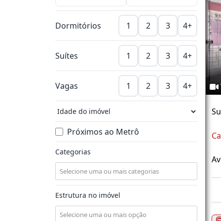
Dormitórios
1
2
3
4+
Suítes
1
2
3
4+
Vagas
1
2
3
4+
S
Próximos ao Metrô
Ca
Categorias
Av
Estrutura no imóvel