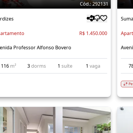
Cód.: 292131
rdizes
Suma
artamento
R$ 1.450.000
Apar
enida Professor Alfonso Bovero
Aveni
116
m²
3
dorms
1
suíte
1
vaga
7
Pe