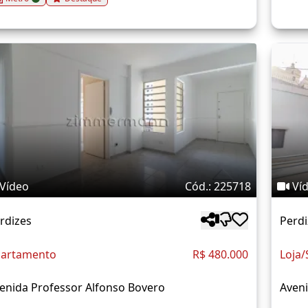
Vídeo
Cód.: 225718
Ví
rdizes
Perdi
artamento
R$ 480.000
Loja/
enida Professor Alfonso Bovero
Aveni