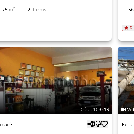
75
m²
2
dorms
5
De
Cód.: 103319
Ví
umaré
Perdi