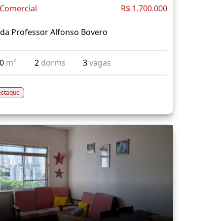
 Comercial
R$ 1.700.000
da Professor Alfonso Bovero
00
m²
2
dorms
3
vagas
staque