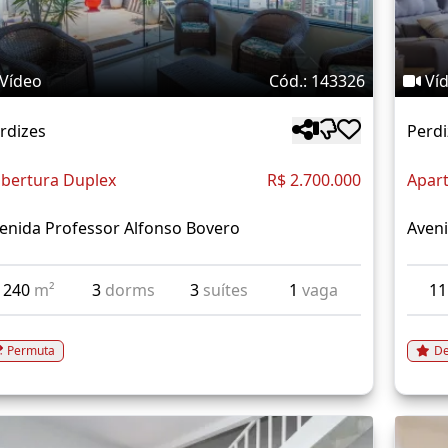
Vídeo
Cód.: 143326
Ví
rdizes
Perdi
bertura Duplex
R$ 2.700.000
Apar
enida Professor Alfonso Bovero
Aveni
240
m²
3
dorms
3
suítes
1
vaga
1
Permuta
De