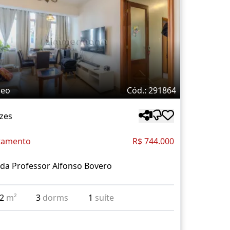
deo
Cód.: 291864
zes
tamento
R$ 744.000
da Professor Alfonso Bovero
22
m²
3
dorms
1
suíte